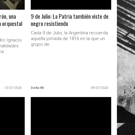
rón, una
9 de Julio: La Patria también viste de
n orquestal
negro resistiendo
Cada 9 de Julio, la Argentina recuerda
aquella jornada de 1816 en la que un
dro Ignacio
grupo de...
nalidades
ca
13/07/2026
Delta 80
09/07/2026
LEER MAS