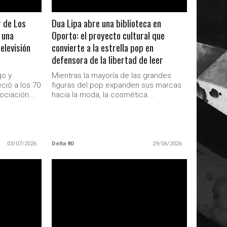
r de Los
Dua Lipa abre una biblioteca en
 una
Oporto: el proyecto cultural que
elevisión
convierte a la estrella pop en
defensora de la libertad de leer
go y
Mientras la mayoría de las grandes
ció a los 70
figuras del pop expanden sus marcas
ociación...
hacia la moda, la cosmética...
03/07/2026
Delta 80
29/06/2026
LEER MAS