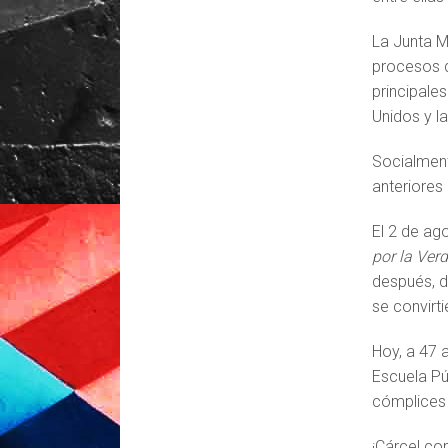
La Junta M
procesos d
principale
Unidos y l
Socialment
anteriores
El 2 de ag
por la Verd
después, d
se convirti
Hoy, a 47 
Escuela Pú
cómplices 
¡Cárcel co