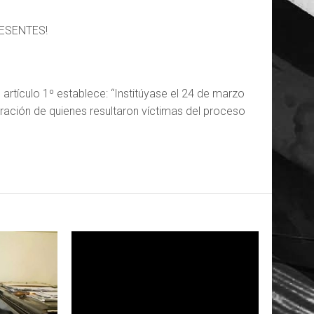
ESENTES!
artículo 1º establece: “Institúyase el 24 de marzo
ación de quienes resultaron víctimas del proceso
LEER MAS