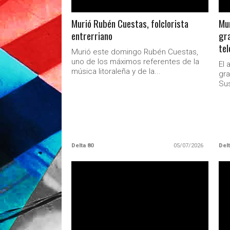
Murió Rubén Cuestas, folclorista
Mur
entrerriano
gra
tel
Murió este domingo Rubén Cuestas,
uno de los máximos referentes de la
El 
música litoraleña y de la...
gra
Sus
Delta 80
05/07/2026
Delt
LEER MAS