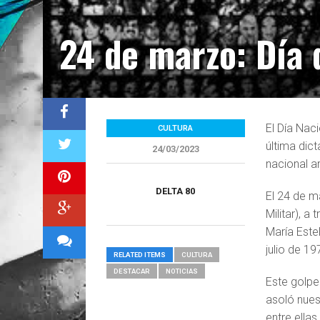
24 de marzo: Día d
El Día Nac
CULTURA
última dic
24/03/2023
nacional a
DELTA 80
El 24 de m
Militar), 
María Este
julio de 19
RELATED ITEMS
CULTURA
DESTACAR
NOTICIAS
Este golpe
asoló nues
entre ella