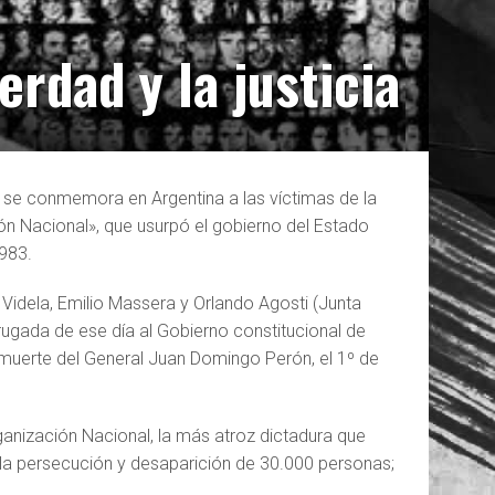
rdad y la justicia
ue se conmemora en Argentina a las víctimas de la
ón Nacional», que usurpó el gobierno del Estado
1983.
Videla, Emilio Massera y Orlando Agosti (Junta
drugada de ese día al Gobierno constitucional de
a muerte del General Juan Domingo Perón, el 1º de
nización Nacional, la más atroz
dictadura que
la persecución y desaparición de 30.000 personas;