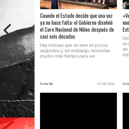
Cuando el Estado decide que una voz
«Ve
ya no hace falta: el Gobierno disolvió
nue
el Coro Nacional de Niños después de
Ext
casi seis décadas
Des
su 
Hay noticias que se leen en pocos
de 
segundos y, sin embargo, necesitan
imp
mucho más tiempo para ser...
Delta 80
01/08/2026
Delt
LEER MAS