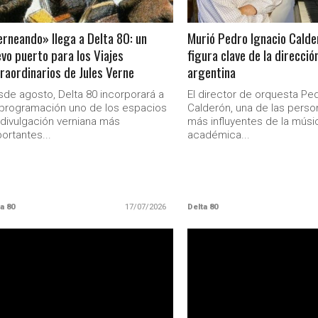
rneando» llega a Delta 80: un
Murió Pedro Ignacio Calde
vo puerto para los Viajes
figura clave de la direcció
raordinarios de Jules Verne
argentina
de agosto, Delta 80 incorporará a
El director de orquesta Pe
programación uno de los espacios
Calderón, una de las perso
divulgación verniana más
más influyentes de la músi
ortantes...
académica...
a 80
17/07/2026
Delta 80
LEER MAS
LEER MAS