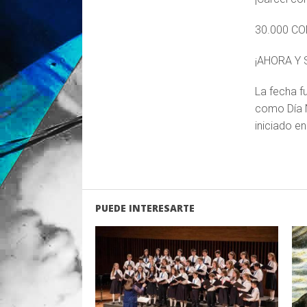
30.000 C
¡AHORA Y 
La fecha f
como Día N
iniciado e
PUEDE INTERESARTE
LEER MAS