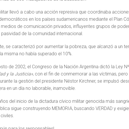
ilitar llevó a cabo una acción represiva que coordinaba accion
emocráticos en los países sudamericanos mediante el Plan Có
s medios de comunicación privados, influyentes grupos de poder
a pasividad de la comunidad internacional.
e, se caracterizó por aumentar la pobreza, que alcanzó a un te
 la misma no había superado el 10%.
osto de 2002, el Congreso de la Nación Argentina dictó la Ley 
ad y la Justicia»
, con el fin de conmemorar a las víctimas, pero 
urante la gestión del presidente Néstor Kirchner, se impulsó de
era en un día no laborable, inamovible.
años del inicio de la dictadura cívico militar genocida más sangr
blica sigue construyendo MEMORIA, buscando VERDAD y exigien
civiles.
mún para los responsables!