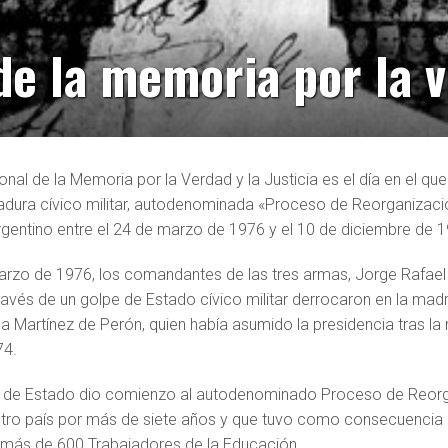
e la memoria por la ve
ional de la Memoria por la Verdad y la Justicia es el día en el q
tadura cívico militar, autodenominada «Proceso de Reorganizaci
rgentino entre el 24 de marzo de 1976 y el 10 de diciembre de 
arzo de 1976, los comandantes de las tres armas, Jorge Rafael 
a través de un golpe de Estado cívico militar derrocaron en la ma
la Martínez de Perón, quien había asumido la presidencia tras l
74.
 de Estado dio comienzo al autodenominado Proceso de Reorga
tro país por más de siete años y que tuvo como consecuencia 
s más de 600 Trabajadores de la Educación.