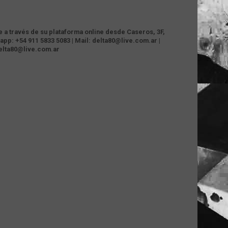
te a través de su plataforma online desde Caseros, 3F,
app: +54 911 5833 5083 | Mail: delta80@live.com.ar |
delta80@live.com.ar