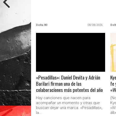
Delta 80
08/08/2026
Delt
LEER MAS
«Pesadillas»: Daniel Devita y Adrián
Kye
Barilari firman una de las
fe 
colaboraciones más potentes del año
«W
Hay canciones que nacen para
(No
acompañar un momento y otras que
Kye
buscan dejar una marca. «Pesadillas»,
«W
la...
álb