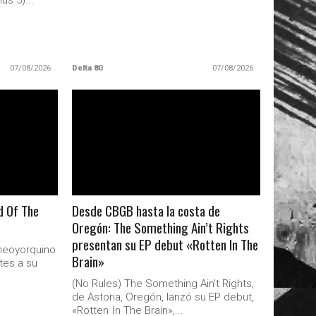
us 5)...
07/08/2026
Delta 80
07/08/2026
LEER MAS
nd Of The
Desde CBGB hasta la costa de
Oregón: The Something Ain’t Rights
presentan su EP debut «Rotten In The
a neoyorquino
Brain»
tes a su
(No Rules) The Something Ain’t Rights,
de Astoria, Oregón, lanzó su EP debut,
«Rotten In The Brain»,...