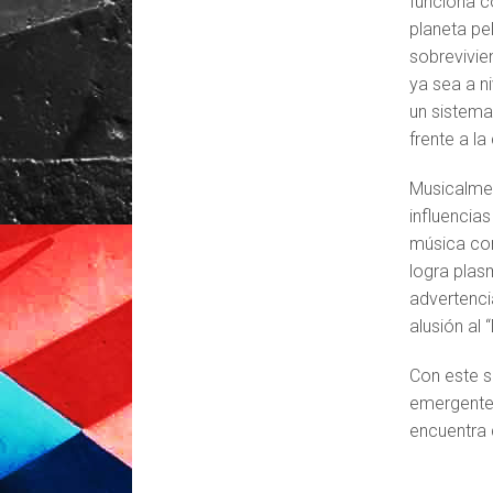
funciona c
planeta pe
sobrevivie
ya sea a ni
un sistema
frente a la
Musicalmen
influencias 
música com
logra plas
advertenci
alusión al 
Con este s
emergentes
encuentra d