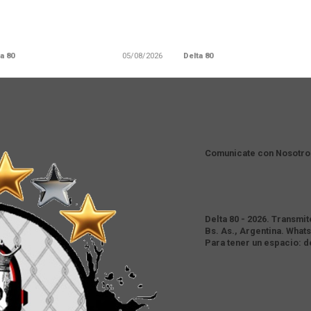
a 80
05/08/2026
Delta 80
Comunicate con Nosotro
Delta 80 - 2026. Transmi
Bs. As., Argentina. Whats
Para tener un espacio: 