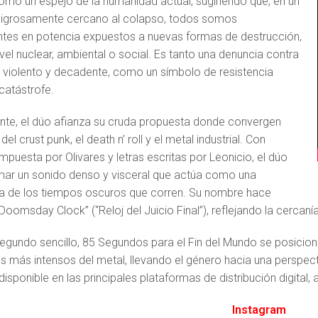
omo un espejo de la humanidad actual, sugiriendo que, en un
ligrosamente cercano al colapso, todos somos
ntes en potencia expuestos a nuevas formas de destrucción,
vel nuclear, ambiental o social. Es tanto una denuncia contra
 violento y decadente, como un símbolo de resistencia
 catástrofe.
te, el dúo afianza su cruda propuesta donde convergen
del crust punk, el death n’ roll y el metal industrial. Con
puesta por Olivares y letras escritas por Leonicio, el dúo
mar un sonido denso y visceral que actúa como una
a de los tiempos oscuros que corren. Su nombre hace
“Doomsday Clock” (“Reloj del Juicio Final”), reflejando la cercanía
egundo sencillo, 85 Segundos para el Fin del Mundo se posici
 más intensos del metal, llevando el género hacia una perspecti
isponible en las principales plataformas de distribución digital,
Instagram