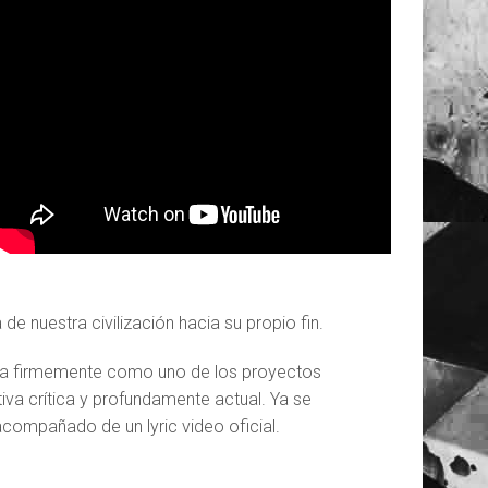
 de nuestra civilización hacia su propio fin.
ona firmemente como uno de los proyectos
va crítica y profundamente actual. Ya se
 acompañado de un lyric video oficial.