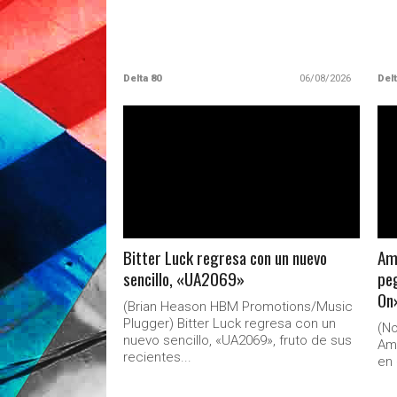
Delta 80
06/08/2026
Delt
LEER MAS
Bitter Luck regresa con un nuevo
Amo
sencillo, «UA2069»
peg
On
(Brian Heason HBM Promotions/Music
Plugger) Bitter Luck regresa con un
(No
nuevo sencillo, «UA2069», fruto de sus
Am
recientes...
en 