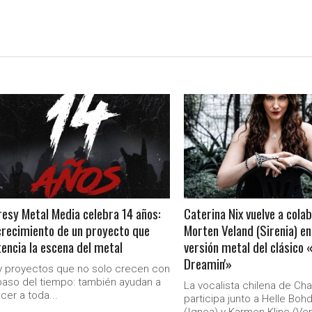
LEER MAS
LEER MAS
esy Metal Media celebra 14 años:
Caterina Nix vuelve a cola
crecimiento de un proyecto que
Morten Veland (Sirenia) en
encia la escena del metal
versión metal del clásico 
Dreamin'»
 proyectos que no solo crecen con
paso del tiempo: también ayudan a
La vocalista chilena de Ch
cer a toda...
participa junto a Helle Boh