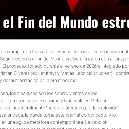
 el Fin del Mundo est
ras irrumpir con fuerza en la escena del metal extremo nacional c
 Segundos para el Fin del Mundo vuelve a la carga con el lanza
’. El proyecto, forjado durante el verano de 2026 e integrado po
ristian Olivares (ex Lefutray) y Matías Leonicio (Nuclear)-, contin
 y deshumanización en la era moderna.
toria, los hibakusha son los sobrevivientes de los
s atómicos sobre Hiroshima y Nagasaki en 1945; un
 significa literalmente “persona afectada por la explosión”.
eva entrega, la banda toma este dramático concepto y lo
a en una aguda metáfora contemporánea. La canción