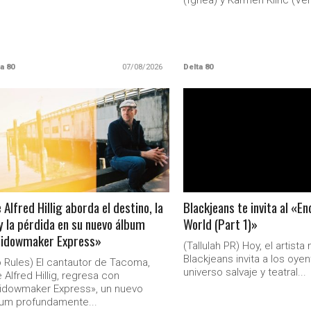
(Ignea) y Karmen Klinc (Ven
a 80
07/08/2026
Delta 80
LEER MAS
LEER MAS
 Alfred Hillig aborda el destino, la
Blackjeans te invita al «E
y la pérdida en su nuevo álbum
World (Part 1)»
idowmaker Express»
(Tallulah PR) Hoy, el artist
Blackjeans invita a los oyen
 Rules) El cantautor de Tacoma,
universo salvaje y teatral...
 Alfred Hillig, regresa con
idowmaker Express», un nuevo
um profundamente...