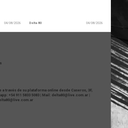
04/08/2026
Delta 80
04/08/2026
s
te a través de su plataforma online desde Caseros, 3F,
app: +54 911 5833 5083 | Mail: delta80@live.com.ar |
delta80@live.com.ar