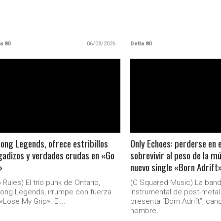
a 80
06/08/2026
Delta 80
LEER MAS
LEER MAS
ng Legends, ofrece estribillos
Only Echoes: perderse en 
adizos y verdades crudas en «Go
sobrevivir al peso de la mú
»
nuevo single «Born Adrift
 Rules) El trío punk de Ontario,
(C Squared Music) La ban
ong Legends, irrumpe con fuerza
instrumental de post-meta
«Lose My Grip». El...
presenta “Born Adrift”, can
nombre...