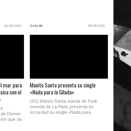
06/08/2026
Delta 80
05/08/2026
LEER MAS
el mar para
Manito Santa presenta su single
sica con el
«Nada para la Gilada»
»
(SG) Manito Santa, banda de Punk
oriunda de La Plata, presenta en
da
sociedad su single «Nada para...
l de Denver
ción que da