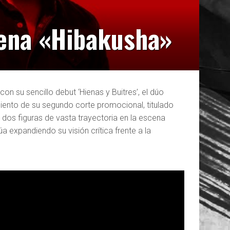
rena «Hibakusha»
on su sencillo debut ‘Hienas y Buitres’, el dúo
miento de su segundo corte promocional, titulado
r dos figuras de vasta trayectoria en la escena
úa expandiendo su visión crítica frente a la