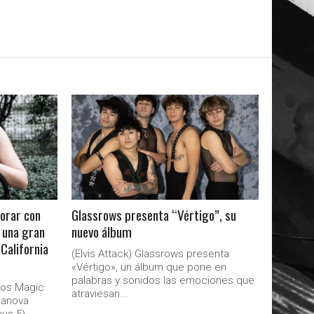
LEER MAS
borar con
Glassrows presenta “Vértigo”, su
 una gran
nuevo álbum
«California
(Elvis Attack) Glassrows presenta
«Vértigo», un álbum que pone en
palabras y sonidos las emociones que
aos Magic
atraviesan...
danova