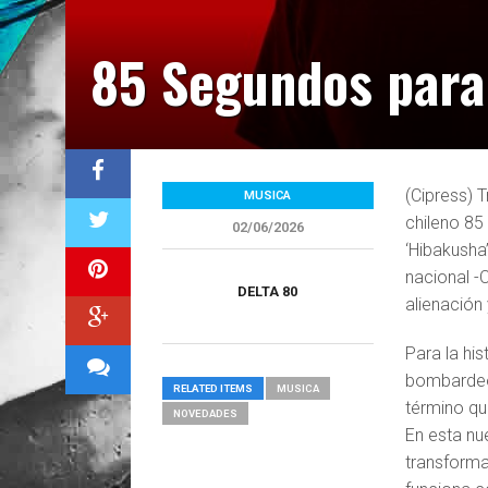
85 Segundos para
(Cipress) T
MUSICA
chileno 85
02/06/2026
‘Hibakusha
nacional -C
DELTA 80
alienación
Para la his
bombardeo
RELATED ITEMS
MUSICA
término que
NOVEDADES
En esta nu
transform