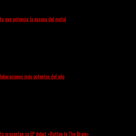
to que potencia la escena del metal
 también ayudan a crecer a toda...
colaboraciones más potentes del año
as que buscan dejar una marca. «Pesadillas», la...
ts presentan su EP debut «Rotten In The Brain»