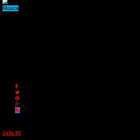
Musica
Arpeghy acelera hacia su gran
año: nuevo single junto a Adrián
Barilari y presencia confirmada
en el Argentina Metal Fest
Arpeghy acelera hacia su gran año: nuevo single junto a Adrián
Barilari y presencia confirmada en el Argentina Metal Fest
Delta 80
08/05/2026