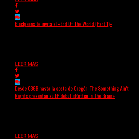
Blackjeans te invita al «End Of The World (Part 1)»
(Tallulah PR) Hoy, el artista neoyorquino Blackjeans
invita a los oyentes a su universo salvaje y teatral...
Delta 80
06/08/2026
LEER MAS
Desde CBGB hasta la costa de Oregón: The Something Ain’t
Rights presentan su EP debut «Rotten In The Brain»
(No Rules) The Something Ain’t Rights, de Astoria,
Oregón, lanzó su EP debut, «Rotten In The Brain»,...
Delta 80
05/08/2026
LEER MAS