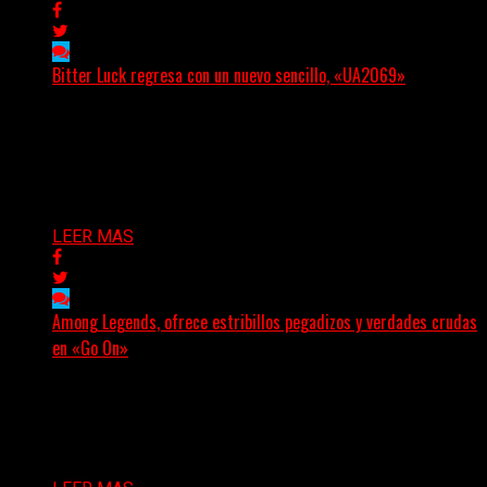
Bitter Luck regresa con un nuevo sencillo, «UA2069»
(Brian Heason HBM Promotions/Music Plugger) Bitter
Luck regresa con un nuevo sencillo, «UA2069», fruto de
sus recientes...
Delta 80
05/08/2026
LEER MAS
Among Legends, ofrece estribillos pegadizos y verdades crudas
en «Go On»
(No Rules) El trío punk de Ontario, Among Legends,
irrumpe con fuerza en «Lose My Grip». El...
Delta 80
05/08/2026