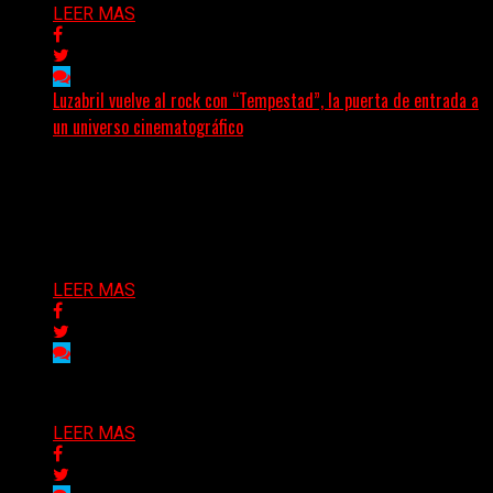
LEER MAS
Luzabril vuelve al rock con “Tempestad”, la puerta de entrada a
un universo cinematográfico
(SG) La cantante, compositora y realizadora argentina
inaugura con su nuevo single y videoclip una etapa
artística...
Delta 80
04/08/2026
LEER MAS
Delta 80
03/08/2026
LEER MAS