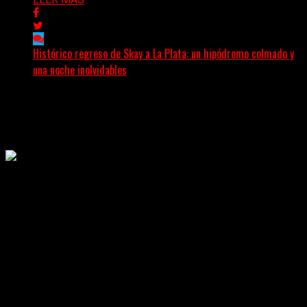
Histórico regreso de Skay a La Plata: un hipódromo colmado y
una noche inolvidables
(Gonna Go) El guitarrista y cantante Skay regresó a La
Plata, luego de 12 años, para presentarse...
Delta 80
02/08/2026
Rock, pop, metal, hard rock, dance, electrónica, etc. Música las
24 horas todo el año sin cambiar de emisora.
Sitio creado por SOLUMEDIA.COM.AR ©
Comunicate con Nosotros
Delta 80 - 2026. Transmite a través de
su plataforma online desde Caseros,