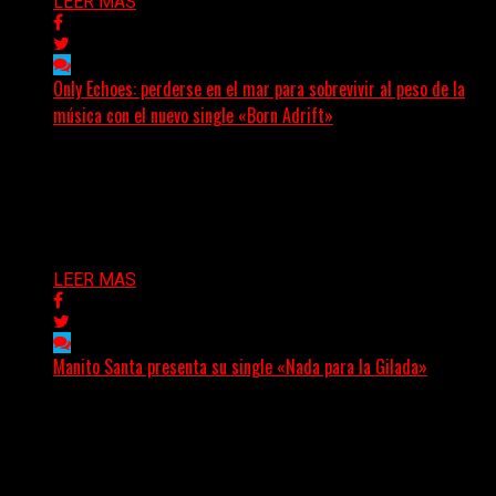
LEER MAS
Only Echoes: perderse en el mar para sobrevivir al peso de la
música con el nuevo single «Born Adrift»
(C Squared Music) La banda instrumental de post-metal
de Denver presenta “Born Adrift”, canción que da
nombre...
Delta 80
04/08/2026
LEER MAS
Manito Santa presenta su single «Nada para la Gilada»
(SG) Manito Santa, banda de Punk oriunda de La Plata,
presenta en sociedad su single «Nada para...
Delta 80
04/08/2026