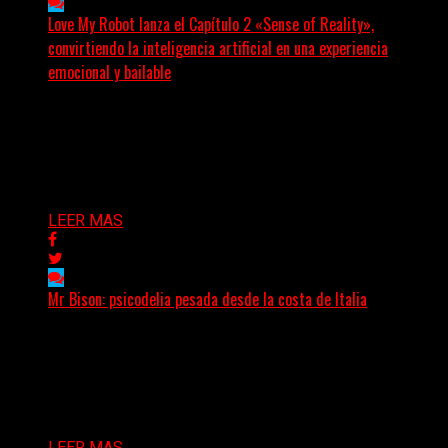
Love My Robot lanza el Capítulo 2 «Sense of Reality»,
convirtiendo la inteligencia artificial en una experiencia
emocional y bailable
(Diego Armando Báez Peña) Convirtiendo la inteligencia
artificial en una experiencia emocional y bailable.
Después de una gira...
Delta 80
03/08/2026
LEER MAS
Mr Bison: psicodelia pesada desde la costa de Italia
(Brian Heason HBM Promotions/Music Plugger) Desde
un pequeño pueblo costero de la Toscana llega Mr
Bison, una...
Delta 80
03/08/2026
LEER MAS