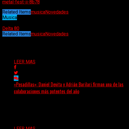
metal-fest-ii-8b78
Related Items
musica
Novedades
Musica
08/05/2026
Delta 80
Related Items
musica
Novedades
Puede interesarte
LEER MAS
«Pesadillas»: Daniel Devita y Adrián Barilari firman una de las
colaboraciones más potentes del año
Hay canciones que nacen para acompañar un momento
y otras que buscan dejar una marca. «Pesadillas», la...
Delta 80
06/08/2026
LEER MAS