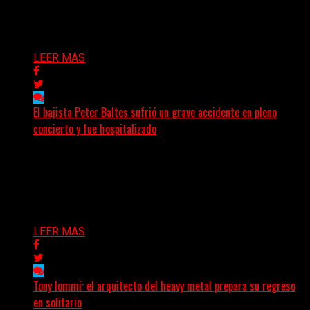
mánager, Catherine...
Delta 80
29/07/2026
LEER MAS
El bajista Peter Baltes sufrió un grave accidente en pleno
concierto y fue hospitalizado
El legendario bajista alemán Peter Baltes, histórico
integrante de Accept y actual miembro de Dirkschneider
y U.D.O.,...
Delta 80
28/07/2026
LEER MAS
Tony Iommi: el arquitecto del heavy metal prepara su regreso
en solitario