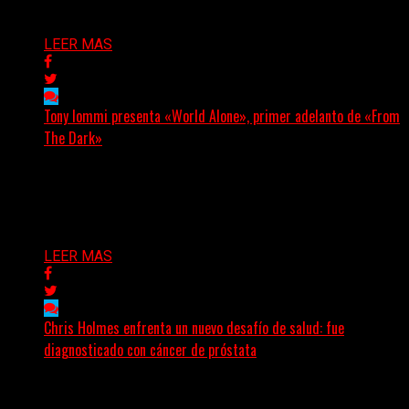
Delta 80
31/07/2026
LEER MAS
Tony Iommi presenta «World Alone», primer adelanto de «From
The Dark»
Después de más de veinte años desde su último
trabajo solista, Tony Iommi confirmó el lanzamiento de...
Delta 80
30/07/2026
LEER MAS
Chris Holmes enfrenta un nuevo desafío de salud: fue
diagnosticado con cáncer de próstata
El histórico guitarrista de W.A.S.P. comenzó un
tratamiento de radioterapia en Francia. Su esposa y