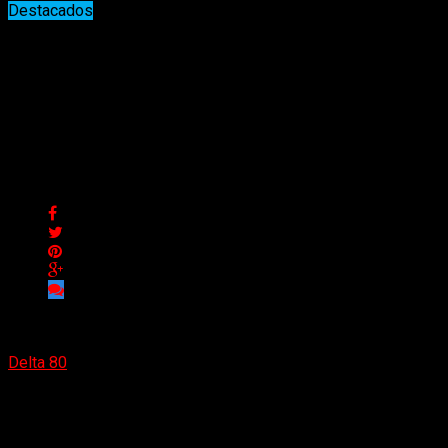
Destacados
Carl Palmer y Geoff Downes
anuncian la celebración del 40º
aniversario de Asia
Carl Palmer y Geoff Downes anuncian la celebración del 40º
aniversario de Asia
Delta 80
27/01/2022
Asia, uno de los supergrupos más grandes y queridos que
surgieron durante la década de 1980, se está preparando para