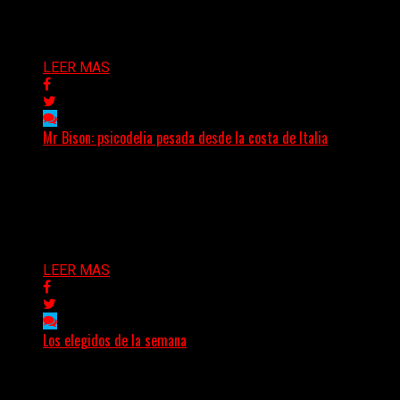
artística...
Delta 80
04/08/2026
LEER MAS
Mr Bison: psicodelia pesada desde la costa de Italia
(Brian Heason HBM Promotions/Music Plugger) Desde
un pequeño pueblo costero de la Toscana llega Mr
Bison, una...
Delta 80
03/08/2026
LEER MAS
Los elegidos de la semana
Delta 80
02/08/2026