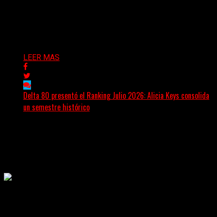
A sus 78 años, Tony Iommi sigue demostrando que la
creatividad no conoce fechas de vencimiento. El...
Delta 80
27/07/2026
LEER MAS
Delta 80 presentó el Ranking Julio 2026: Alicia Keys consolida
un semestre histórico
Delta 80 emitió una nueva edición del Ranking Mensual,
correspondiente a julio de 2026, confirmando una
tendencia...
Delta 80
26/07/2026
Rock, pop, metal, hard rock, dance, electrónica, etc. Música las
24 horas todo el año sin cambiar de emisora.
Sitio creado por SOLUMEDIA.COM.AR ©