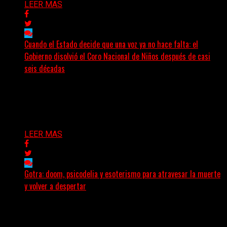
LEER MAS
Cuando el Estado decide que una voz ya no hace falta: el
Gobierno disolvió el Coro Nacional de Niños después de casi
seis décadas
Hay noticias que se leen en pocos segundos y, sin
embargo, necesitan mucho más tiempo para ser...
Delta 80
01/08/2026
LEER MAS
Gotra: doom, psicodelia y esoterismo para atravesar la muerte
y volver a despertar
Julián Barabino presenta Gotra, un nuevo proyecto que
cruza la densidad del doom y el metal alternativo...