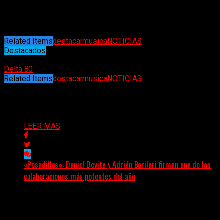
espectáculo que no querrás perderte».
(Blabbermouth)
Related Items
destacar
musica
NOTICIAS
Destacados
27/01/2022
Delta 80
Related Items
destacar
musica
NOTICIAS
Puede interesarte
LEER MAS
«Pesadillas»: Daniel Devita y Adrián Barilari firman una de las
colaboraciones más potentes del año
Hay canciones que nacen para acompañar un momento
y otras que buscan dejar una marca. «Pesadillas», la...