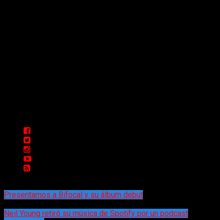
Comunicate con Nosotros
Delta 80 - 2026. Transmite a través de
su plataforma online desde Caseros,
3F, Bs. As., Argentina. Whatsapp: +54
911 5833 5083 | Mail:
delta80@live.com.ar | Para tener un
espacio: delta80@live.com.ar
Presentamos a Bifocal y su álbum debut
Neil Young retiró su música de Spotify por un podcast