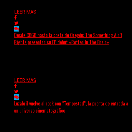
Delta 80
06/08/2026
LEER MAS
Desde CBGB hasta la costa de Oregón: The Something Ain’t
Rights presentan su EP debut «Rotten In The Brain»
(No Rules) The Something Ain’t Rights, de Astoria,
Oregón, lanzó su EP debut, «Rotten In The Brain»,...
Delta 80
05/08/2026
LEER MAS
Luzabril vuelve al rock con “Tempestad”, la puerta de entrada a
un universo cinematográfico
(SG) La cantante, compositora y realizadora argentina
inaugura con su nuevo single y videoclip una etapa