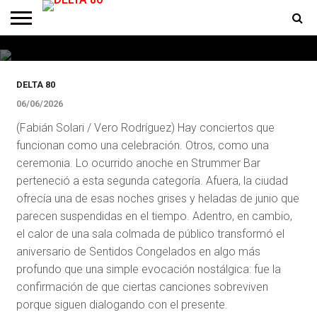
César Dominici – Sobrecarga: 40 años
después, el frío sigue ardiendo
ENTREVISTAS
PREMIOS
PRODUCCIONES
PROGRAMACION
CONTACTO
HOMEPAGE
DELTA 80
06/06/2026
(Fabián Solari / Vero Rodríguez) Hay conciertos que
funcionan como una celebración. Otros, como una
ceremonia. Lo ocurrido anoche en Strummer Bar
perteneció a esta segunda categoría. Afuera, la ciudad
ofrecía una de esas noches grises y heladas de junio que
parecen suspendidas en el tiempo. Adentro, en cambio,
el calor de una sala colmada de público transformó el
aniversario de Sentidos Congelados en algo más
profundo que una simple evocación nostálgica: fue la
confirmación de que ciertas canciones sobreviven
porque siguen dialogando con el presente.