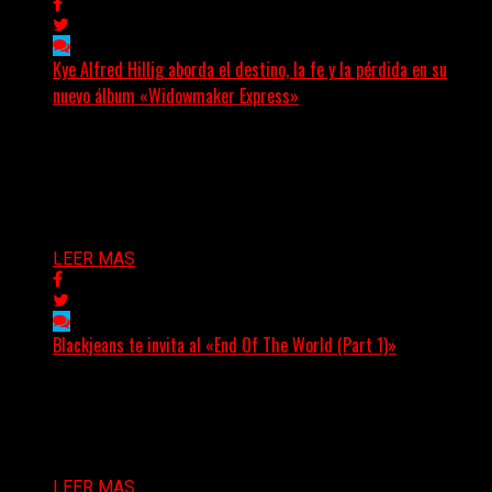
Kye Alfred Hillig aborda el destino, la fe y la pérdida en su
nuevo álbum «Widowmaker Express»
(No Rules) El cantautor de Tacoma, Kye Alfred Hillig,
regresa con «Widowmaker Express», un nuevo álbum
profundamente...
Delta 80
06/08/2026
LEER MAS
Blackjeans te invita al «End Of The World (Part 1)»
(Tallulah PR) Hoy, el artista neoyorquino Blackjeans
invita a los oyentes a su universo salvaje y teatral...
Delta 80
06/08/2026
LEER MAS