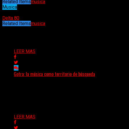
Related Items
musica
Musica
20/11/2021
Delta 80
Related Items
musica
Puede interesarte
LEER MAS
Gotra: la música como territorio de búsqueda
Hay músicas que buscan respuestas y otras que
prefieren abrir preguntas. En ese territorio, donde el
sonido...
Delta 80
08/08/2026
LEER MAS