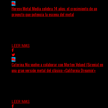
Heresy Metal Media celebra 14 años: el crecimiento de un
proyecto que potencia la escena del metal
Hay proyectos que no solo crecen con el paso del
tiempo: también ayudan a crecer a toda...
Delta 80
07/08/2026
LEER MAS
Caterina Nix vuelve a colaborar con Morten Veland (Sirenia) en
una gran versión metal del clásico «California Dreamin'»
La vocalista chilena de Chaos Magic participa junto a
Helle Bohdanova (Ignea) y Karmen Klinc (Venus 5)...
Delta 80
07/08/2026
LEER MAS