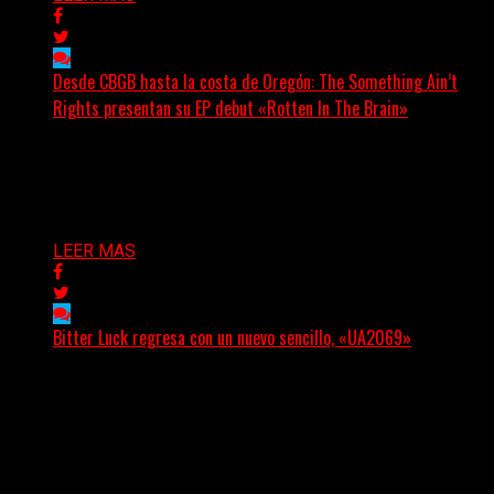
Desde CBGB hasta la costa de Oregón: The Something Ain’t
Rights presentan su EP debut «Rotten In The Brain»
(No Rules) The Something Ain’t Rights, de Astoria,
Oregón, lanzó su EP debut, «Rotten In The Brain»,...
Delta 80
05/08/2026
LEER MAS
Bitter Luck regresa con un nuevo sencillo, «UA2069»
(Brian Heason HBM Promotions/Music Plugger) Bitter
Luck regresa con un nuevo sencillo, «UA2069», fruto de
sus recientes...
Delta 80
05/08/2026