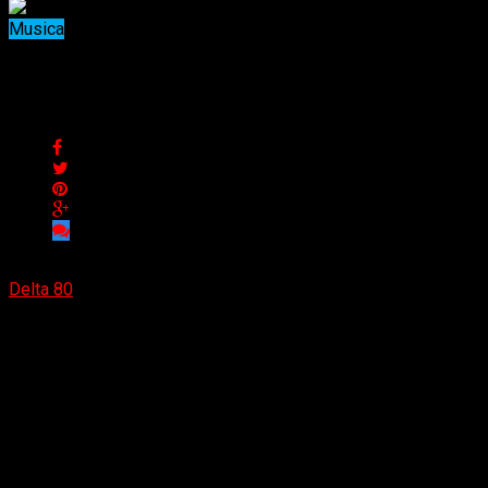
Musica
«Drogas», nuevo single de Rayo
«Drogas», nuevo single de Rayo
Delta 80
20/11/2021
(Cactus Música) Luego de 5 años de lanzar diferentes EP’s,
encontrar su identidad artística y actuar en diferentes
escenarios de Buenos Aires, La Plata, Rosario y Córdoba,
Rayo lanzó su primer disco
«Arcadia»
el 31 de enero de
2020. Un mes después de su lanzamiento, presentaron este
trabajo en un show con entradas agotadas en La Tangente en
Buenos Aires. Debido a la pandemia, durante 2020 la banda