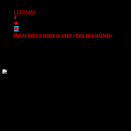
Delta 80
04/08/2026
LEER MAS
Manito Santa presenta su single «Nada para la Gilada»
(SG) Manito Santa, banda de Punk oriunda de La Plata,
presenta en sociedad su single «Nada para...
Delta 80
04/08/2026
Rock, pop, metal, hard rock, dance, electrónica, etc. Música las
24 horas todo el año sin cambiar de emisora.
Sitio creado por SOLUMEDIA.COM.AR ©
Comunicate con Nosotros
Delta 80 - 2026. Transmite a través de
su plataforma online desde Caseros,