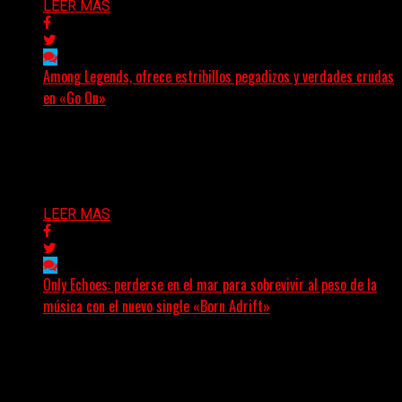
LEER MAS
Among Legends, ofrece estribillos pegadizos y verdades crudas
en «Go On»
(No Rules) El trío punk de Ontario, Among Legends,
irrumpe con fuerza en «Lose My Grip». El...
Delta 80
05/08/2026
LEER MAS
Only Echoes: perderse en el mar para sobrevivir al peso de la
música con el nuevo single «Born Adrift»
(C Squared Music) La banda instrumental de post-metal
de Denver presenta “Born Adrift”, canción que da
nombre...