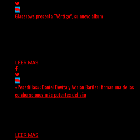
Glassrows presenta “Vértigo”, su nuevo álbum
(Elvis Attack) Glassrows presenta «Vértigo», un álbum
que pone en palabras y sonidos las emociones que
atraviesan...
Delta 80
07/08/2026
LEER MAS
«Pesadillas»: Daniel Devita y Adrián Barilari firman una de las
colaboraciones más potentes del año
Hay canciones que nacen para acompañar un momento
y otras que buscan dejar una marca. «Pesadillas», la...
Delta 80
06/08/2026
LEER MAS