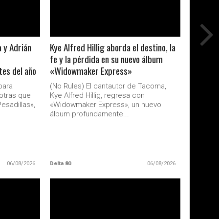
a y Adrián
Kye Alfred Hillig aborda el destino, la
fe y la pérdida en su nuevo álbum
es del año
«Widowmaker Express»
para
(No Rules) El cantautor de Tacoma,
otras que
Kye Alfred Hillig, regresa con
esadillas»,
«Widowmaker Express», un nuevo
álbum profundamente...
06/08/2026
Delta 80
06/08/2026
LEER MAS