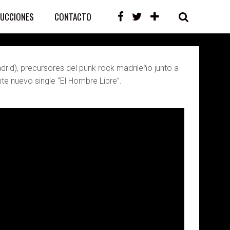
UCCIONES
CONTACTO
id), precursores del punk rock madrileño junto a
te nuevo single “El Hombre Libre”.