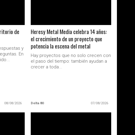
itorio de
Heresy Metal Media celebra 14 años:
el crecimiento de un proyecto que
potencia la escena del metal
espuestas y
reguntas. En
Hay proyectos que no solo crecen con
ido...
el paso del tiempo: también ayudan a
crecer a toda...
08/08/2026
Delta 80
07/08/2026
LEER MAS