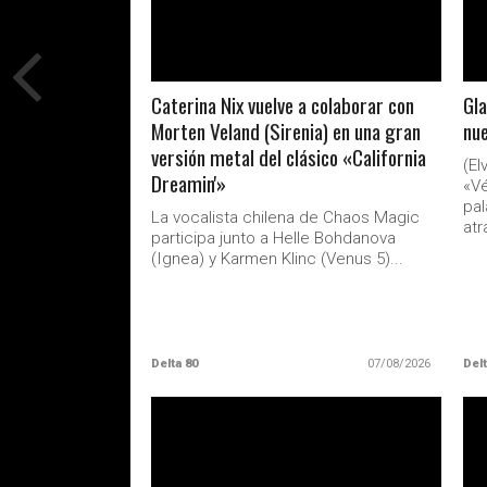
Caterina Nix vuelve a colaborar con
Gla
Morten Veland (Sirenia) en una gran
nu
versión metal del clásico «California
(El
Dreamin'»
«Vé
pal
La vocalista chilena de Chaos Magic
atr
participa junto a Helle Bohdanova
(Ignea) y Karmen Klinc (Venus 5)...
Delta 80
07/08/2026
Delt
LEER MAS