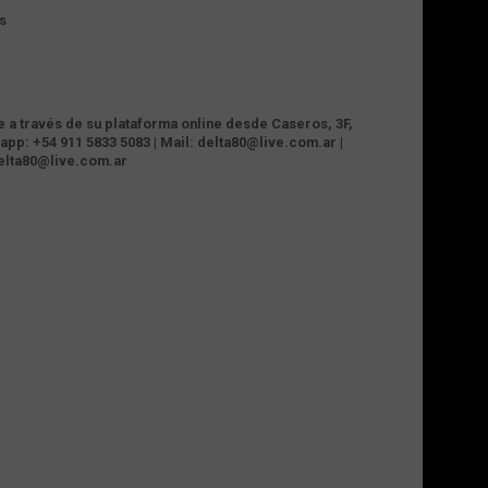
s
te a través de su plataforma online desde Caseros, 3F,
app: +54 911 5833 5083 | Mail: delta80@live.com.ar |
delta80@live.com.ar