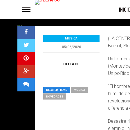
Mujica
INICI
(LA CENTRA
MUSICA
Boikot, Sk
05/06/2026
Un homenaj
DELTA 80
(Montevid
Un polític
“El hombre
RELATED ITEMS
MUSICA
humilde d
NOVEDADES
revoluciona
diferencia 
Desastre r
ejemplo, i