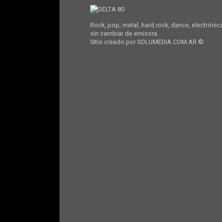
Rock, pop, metal, hard rock, dance, electrónic
sin cambiar de emisora.
Sitio creado por SOLUMEDIA.COM.AR ©