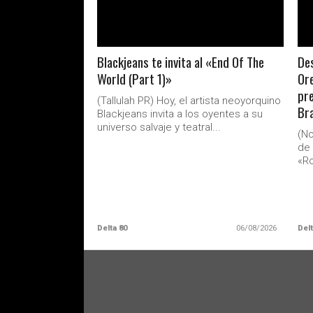
Blackjeans te invita al «End Of The
Des
World (Part 1)»
Ore
pre
(Tallulah PR) Hoy, el artista neoyorquino
Br
Blackjeans invita a los oyentes a su
universo salvaje y teatral...
(No
de 
«Ro
Delta 80
06/08/2026
Delt