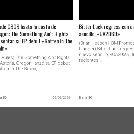
de CBGB hasta la costa de
Bitter Luck regresa con u
gón: The Something Ain’t Rights
sencillo, «UA2069»
sentan su EP debut «Rotten In The
(Brian Heason HBM Promot
ain»
Plugger) Bitter Luck regre
nuevo sencillo, «UA2069», f
 Rules) The Something Ain’t Rights,
recientes...
Astoria, Oregón, lanzó su EP debut,
tten In The Brain»,...
a 80
05/08/2026
Delta 80