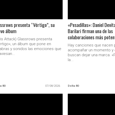
ssrows presenta “Vértigo”, su
«Pesadillas»: Daniel Devit
evo álbum
Barilari firman una de las
colaboraciones más potent
vis Attack) Glassrows presenta
rtigo», un álbum que pone en
Hay canciones que nacen 
abras y sonidos las emociones que
acompañar un momento y 
aviesan...
buscan dejar una marca. «P
la...
a 80
07/08/2026
Delta 80
LEER MAS
LEER MAS