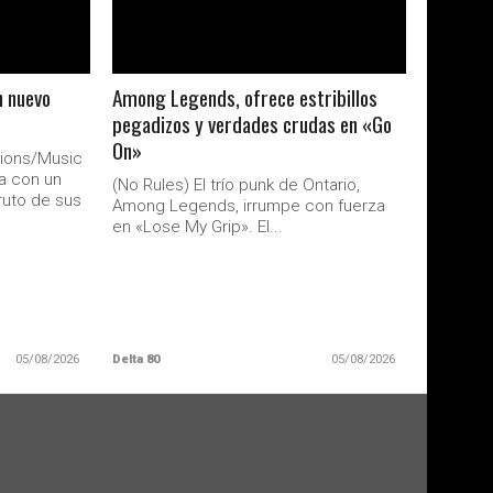
n nuevo
Among Legends, ofrece estribillos
pegadizos y verdades crudas en «Go
On»
ions/Music
sa con un
(No Rules) El trío punk de Ontario,
ruto de sus
Among Legends, irrumpe con fuerza
en «Lose My Grip». El...
05/08/2026
Delta 80
05/08/2026