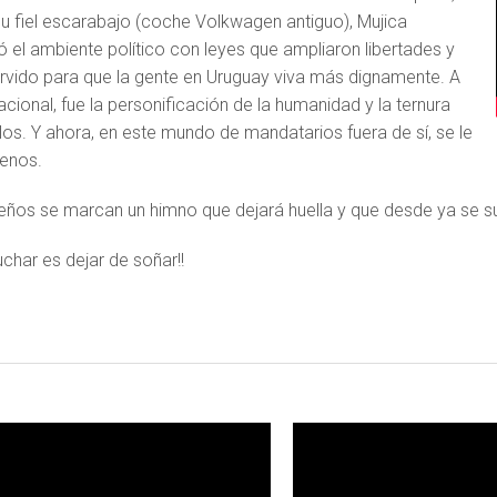
u fiel escarabajo (coche Volkwagen antiguo), Mujica
ó el ambiente político con leyes que ampliaron libertades y
rvido para que la gente en Uruguay viva más dignamente. A
nacional, fue la personificación de la humanidad y la ternura
los. Y ahora, en este mundo de mandatarios fuera de sí, se le
enos.
eños se marcan un himno que dejará huella y que desde ya se su
luchar es dejar de soñar!!
LEER MAS
LEER MAS