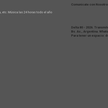
Comunicate con Nosotro
a, etc. Música las 24 horas todo el año
Delta 80 - 2026. Transmi
Bs. As., Argentina. Whats
Para tener un espacio: 