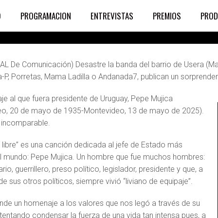
O
PROGRAMACION
ENTREVISTAS
PREMIOS
PROD
L De Comunicación) Desastre la banda del barrio de Usera (Madr
a-P, Porretas, Mama Ladilla o Andanada7, publican un sorprenden
e al que fuera presidente de Uruguay, Pepe Mujica
eo, 20 de mayo de 1935-Montevideo, 13 de mayo de 2025).
o incomparable.
 libre” es una canción dedicada al jefe de Estado más
el mundo: Pepe Mujica. Un hombre que fue muchos hombres:
rio, guerrillero, preso político, legislador, presidente y que, a
de sus otros políticos, siempre vivió “liviano de equipaje”.
inde un homenaje a los valores que nos legó a través de su
ntentando condensar la fuerza de una vida tan intensa pues, a