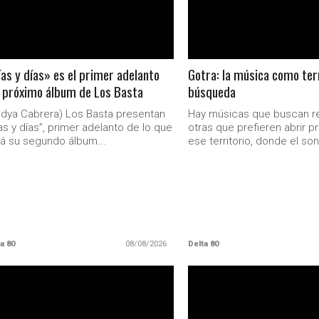
as y días» es el primer adelanto
Gotra: la música como terr
 próximo álbum de Los Basta
búsqueda
dya Cabrera) Los Basta presentan
Hay músicas que buscan r
as y días”, primer adelanto de lo que
otras que prefieren abrir p
á su segundo álbum...
ese territorio, donde el son
a 80
08/08/2026
Delta 80
LEER MAS
LEER MAS