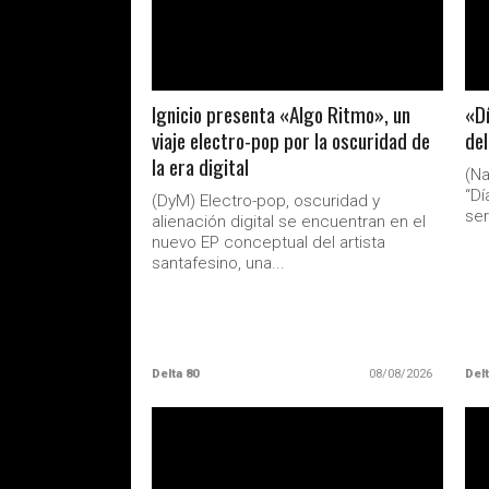
Ignicio presenta «Algo Ritmo», un
«Dí
viaje electro-pop por la oscuridad de
del
la era digital
(Na
“Dí
(DyM) Electro-pop, oscuridad y
ser
alienación digital se encuentran en el
nuevo EP conceptual del artista
santafesino, una...
Delta 80
08/08/2026
Delt
LEER MAS