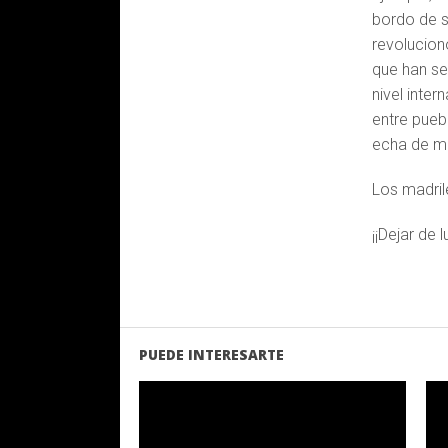
bordo de s
revolucion
que han se
nivel inter
entre pueb
echa de m
Los madril
¡¡Dejar de 
PUEDE INTERESARTE
LEER MAS