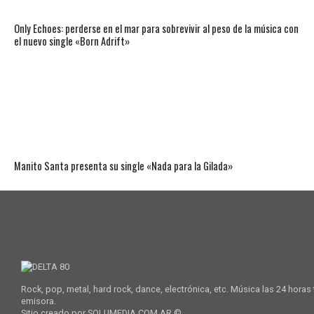
Only Echoes: perderse en el mar para sobrevivir al peso de la música con
el nuevo single «Born Adrift»
Manito Santa presenta su single «Nada para la Gilada»
Rock, pop, metal, hard rock, dance, electrónica, etc. Música las 24 horas
emisora.
Sitio creado por SOLUMEDIA.COM.AR ©