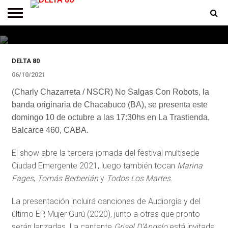
Este domingo No Salgas Con Robots
en La Trastienda
ENTREVISTAS
PREMIOS
PRODUCCIONES
PROGRAMACION
CONTACTO
HOMEPAGE
DELTA 80
06/10/2021
(Charly Chazarreta / NSCR) No Salgas Con Robots, la
banda originaria de Chacabuco (BA), se presenta este
domingo 10 de octubre a las 17:30hs en La Trastienda,
Balcarce 460, CABA.
El show abre la tercera jornada del festival multisede
Ciudad Emergente 2021, luego también tocan
Marina
Fages
,
Tomás Berberián
y
Todos Los Martes
.
La presentación incluirá canciones de Audiorgía y del
último EP, Mujer Gurú (2020), junto a otras que pronto
serán lanzadas. La cantante
Grisel D’Angelo
está invitada