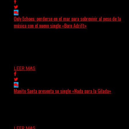
Only Echoes: perderse en el mar para sobrevivir al peso de la
música con el nuevo single «Born Adrift»
(C Squared Music) La banda instrumental de post-metal
de Denver presenta “Born Adrift”, canción que da
nombre...
Delta 80
04/08/2026
LEER MAS
Manito Santa presenta su single «Nada para la Gilada»
(SG) Manito Santa, banda de Punk oriunda de La Plata,
presenta en sociedad su single «Nada para...
Delta 80
04/08/2026
LEER MAS