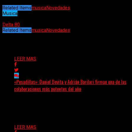
Related Items
musica
Novedades
Musica
16/05/2026
Delta 80
Related Items
musica
Novedades
Puede interesarte
LEER MAS
«Pesadillas»: Daniel Devita y Adrián Barilari firman una de las
colaboraciones más potentes del año
Hay canciones que nacen para acompañar un momento
y otras que buscan dejar una marca. «Pesadillas», la...
Delta 80
06/08/2026
LEER MAS