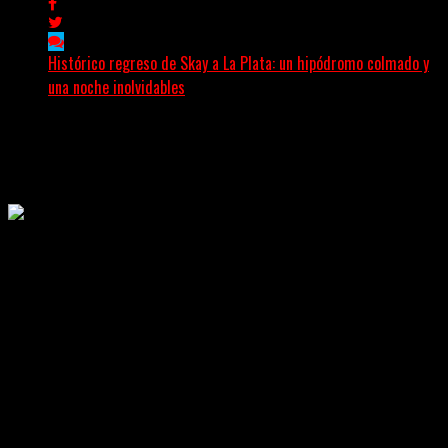
Histórico regreso de Skay a La Plata: un hipódromo colmado y
una noche inolvidables
(Gonna Go) El guitarrista y cantante Skay regresó a La
Plata, luego de 12 años, para presentarse...
Delta 80
02/08/2026
Rock, pop, metal, hard rock, dance, electrónica, etc. Música las
24 horas todo el año sin cambiar de emisora.
Sitio creado por SOLUMEDIA.COM.AR ©
Comunicate con Nosotros
Delta 80 - 2026. Transmite a través de
su plataforma online desde Caseros,
3F, Bs. As., Argentina. Whatsapp: +54