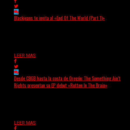
Blackjeans te invita al «End Of The World (Part 1)»
(Tallulah PR) Hoy, el artista neoyorquino Blackjeans
invita a los oyentes a su universo salvaje y teatral...
Delta 80
06/08/2026
LEER MAS
Desde CBGB hasta la costa de Oregón: The Something Ain’t
Rights presentan su EP debut «Rotten In The Brain»
(No Rules) The Something Ain’t Rights, de Astoria,
Oregón, lanzó su EP debut, «Rotten In The Brain»,...
Delta 80
05/08/2026
LEER MAS