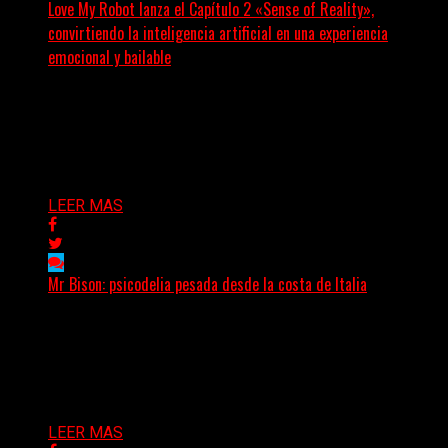
Love My Robot lanza el Capítulo 2 «Sense of Reality»,
convirtiendo la inteligencia artificial en una experiencia
emocional y bailable
(Diego Armando Báez Peña) Convirtiendo la inteligencia
artificial en una experiencia emocional y bailable.
Después de una gira...
Delta 80
03/08/2026
LEER MAS
Mr Bison: psicodelia pesada desde la costa de Italia
(Brian Heason HBM Promotions/Music Plugger) Desde
un pequeño pueblo costero de la Toscana llega Mr
Bison, una...
Delta 80
03/08/2026
LEER MAS