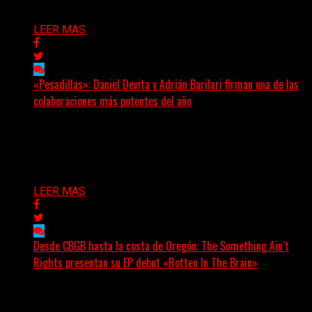
Delta 80
07/08/2026
LEER MAS
«Pesadillas»: Daniel Devita y Adrián Barilari firman una de las
colaboraciones más potentes del año
Hay canciones que nacen para acompañar un momento
y otras que buscan dejar una marca. «Pesadillas», la...
Delta 80
06/08/2026
LEER MAS
Desde CBGB hasta la costa de Oregón: The Something Ain’t
Rights presentan su EP debut «Rotten In The Brain»
(No Rules) The Something Ain’t Rights, de Astoria,
Oregón, lanzó su EP debut, «Rotten In The Brain»,...