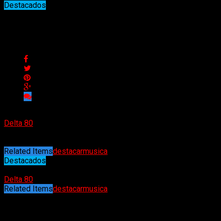
Destacados
Los elegidos de la semana
Los elegidos de la semana
Delta 80
07/06/2026
Related Items
destacar
musica
Destacados
07/06/2026
Delta 80
Related Items
destacar
musica
Puede interesarte