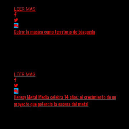
LEER MAS
Gotra: la música como territorio de búsqueda
Hay músicas que buscan respuestas y otras que
prefieren abrir preguntas. En ese territorio, donde el
sonido...
Delta 80
08/08/2026
LEER MAS
Heresy Metal Media celebra 14 años: el crecimiento de un
proyecto que potencia la escena del metal
Hay proyectos que no solo crecen con el paso del
tiempo: también ayudan a crecer a toda...