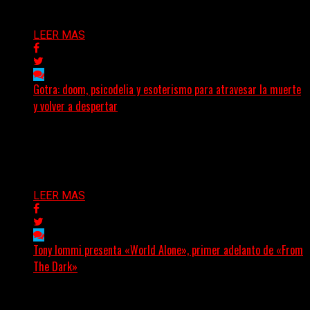
Delta 80
01/08/2026
LEER MAS
Gotra: doom, psicodelia y esoterismo para atravesar la muerte
y volver a despertar
Julián Barabino presenta Gotra, un nuevo proyecto que
cruza la densidad del doom y el metal alternativo...
Delta 80
31/07/2026
LEER MAS
Tony Iommi presenta «World Alone», primer adelanto de «From
The Dark»
Después de más de veinte años desde su último
trabajo solista, Tony Iommi confirmó el lanzamiento de...