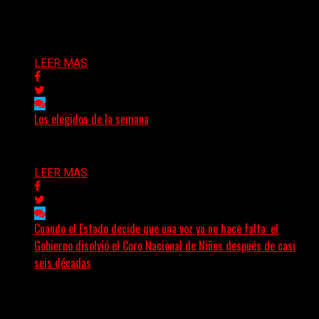
Bison, una...
Delta 80
03/08/2026
LEER MAS
Los elegidos de la semana
Delta 80
02/08/2026
LEER MAS
Cuando el Estado decide que una voz ya no hace falta: el
Gobierno disolvió el Coro Nacional de Niños después de casi
seis décadas
Hay noticias que se leen en pocos segundos y, sin
embargo, necesitan mucho más tiempo para ser...