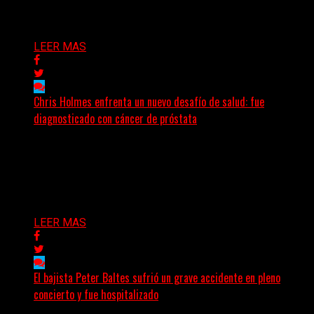
Delta 80
30/07/2026
LEER MAS
Chris Holmes enfrenta un nuevo desafío de salud: fue
diagnosticado con cáncer de próstata
El histórico guitarrista de W.A.S.P. comenzó un
tratamiento de radioterapia en Francia. Su esposa y
mánager, Catherine...
Delta 80
29/07/2026
LEER MAS
El bajista Peter Baltes sufrió un grave accidente en pleno
concierto y fue hospitalizado