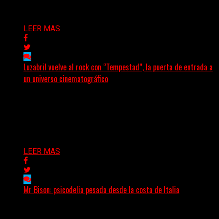
Delta 80
05/08/2026
LEER MAS
Luzabril vuelve al rock con “Tempestad”, la puerta de entrada a
un universo cinematográfico
(SG) La cantante, compositora y realizadora argentina
inaugura con su nuevo single y videoclip una etapa
artística...
Delta 80
04/08/2026
LEER MAS
Mr Bison: psicodelia pesada desde la costa de Italia
(Brian Heason HBM Promotions/Music Plugger) Desde
un pequeño pueblo costero de la Toscana llega Mr