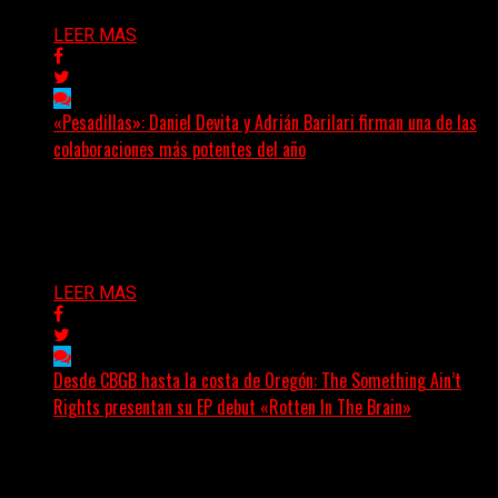
LEER MAS
«Pesadillas»: Daniel Devita y Adrián Barilari firman una de las
colaboraciones más potentes del año
Hay canciones que nacen para acompañar un momento
y otras que buscan dejar una marca. «Pesadillas», la...
Delta 80
06/08/2026
LEER MAS
Desde CBGB hasta la costa de Oregón: The Something Ain’t
Rights presentan su EP debut «Rotten In The Brain»
(No Rules) The Something Ain’t Rights, de Astoria,
Oregón, lanzó su EP debut, «Rotten In The Brain»,...