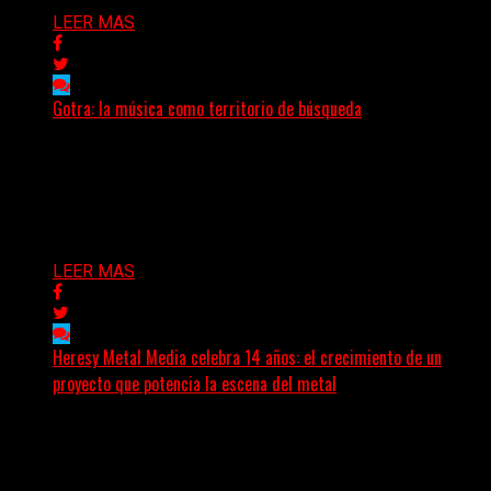
LEER MAS
Gotra: la música como territorio de búsqueda
Hay músicas que buscan respuestas y otras que
prefieren abrir preguntas. En ese territorio, donde el
sonido...
Delta 80
08/08/2026
LEER MAS
Heresy Metal Media celebra 14 años: el crecimiento de un
proyecto que potencia la escena del metal
Hay proyectos que no solo crecen con el paso del
tiempo: también ayudan a crecer a toda...
Delta 80
07/08/2026