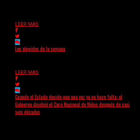
Bison, una...
Delta 80
03/08/2026
LEER MAS
Los elegidos de la semana
Delta 80
02/08/2026
LEER MAS
Cuando el Estado decide que una voz ya no hace falta: el
Gobierno disolvió el Coro Nacional de Niños después de casi
seis décadas
Hay noticias que se leen en pocos segundos y, sin
embargo, necesitan mucho más tiempo para ser...