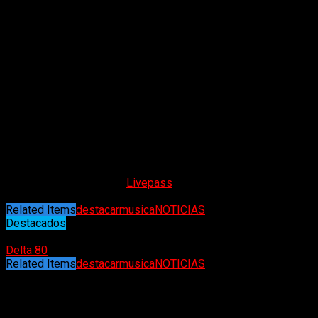
Morthífera regresa al escenario de The Roxy con su
demoledor show que marca el regreso de Daniel Pérez (voz)
a la banda. Bandas invitadas: N.V.L.O Y Antes que todos
muera.
La cita será el domingo 20 de marzo a las 19 hs en The Roxy
(Niceto Vega 5542). Preventa (solo por el mes de febrero)
con las bandas a través de Mercado Pago. Entradas a la venta
por sistema a través de
Livepass
Related Items
destacar
musica
NOTICIAS
Destacados
24/02/2022
Delta 80
Related Items
destacar
musica
NOTICIAS
Puede interesarte