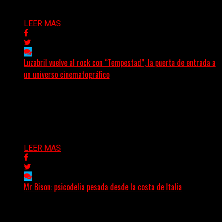
Delta 80
05/08/2026
LEER MAS
Luzabril vuelve al rock con “Tempestad”, la puerta de entrada a
un universo cinematográfico
(SG) La cantante, compositora y realizadora argentina
inaugura con su nuevo single y videoclip una etapa
artística...
Delta 80
04/08/2026
LEER MAS
Mr Bison: psicodelia pesada desde la costa de Italia
(Brian Heason HBM Promotions/Music Plugger) Desde
un pequeño pueblo costero de la Toscana llega Mr