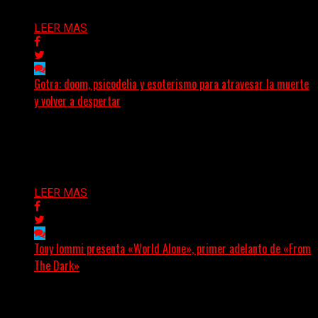
Delta 80
01/08/2026
LEER MAS
Gotra: doom, psicodelia y esoterismo para atravesar la muerte
y volver a despertar
Julián Barabino presenta Gotra, un nuevo proyecto que
cruza la densidad del doom y el metal alternativo...
Delta 80
31/07/2026
LEER MAS
Tony Iommi presenta «World Alone», primer adelanto de «From
The Dark»
Después de más de veinte años desde su último
trabajo solista, Tony Iommi confirmó el lanzamiento de...