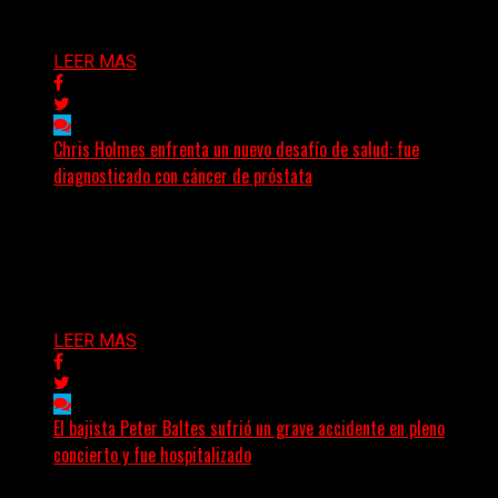
Delta 80
30/07/2026
LEER MAS
Chris Holmes enfrenta un nuevo desafío de salud: fue
diagnosticado con cáncer de próstata
El histórico guitarrista de W.A.S.P. comenzó un
tratamiento de radioterapia en Francia. Su esposa y
mánager, Catherine...
Delta 80
29/07/2026
LEER MAS
El bajista Peter Baltes sufrió un grave accidente en pleno
concierto y fue hospitalizado
El legendario bajista alemán Peter Baltes, histórico