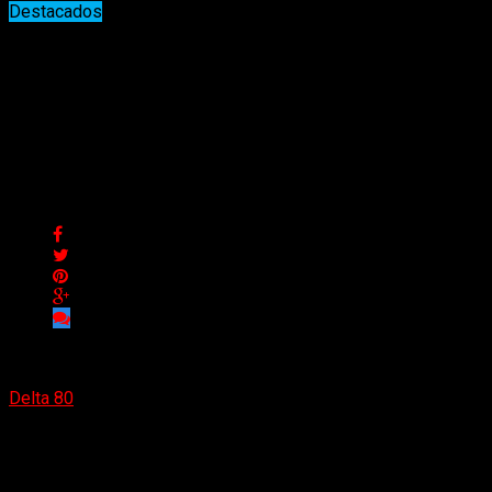
Destacados
Morthífera vuelve a contar con
el vocalista Daniel Pérez en The
Roxy
Morthífera vuelve a contar con el vocalista Daniel Pérez en
The Roxy
Delta 80
24/02/2022
(Nadya Cabrera)
Formados en julio de 2010, Morthífera, es
una banda oriunda del Oeste del Gran Buenos Aires, creada