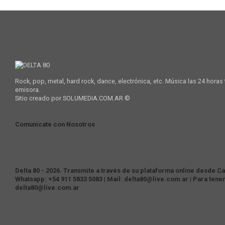
Rock, pop, metal, hard rock, dance, electrónica, etc. Música las 24 horas
emisora.
Sitio creado por SOLUMEDIA.COM.AR ©
Comunicate con Nosotros
Delta 80 - 2026. Transmite a través de su plataforma online desde Cas
Whatsapp: +54 911 5833 5083 | Mail: delta80@live.com.ar | Para tene
delta80@live.com.ar