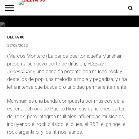
Munshain presenta «Copas
encendidas», su nuevo corte
ENTREVISTAS
PREMIOS
PRODUCCIONES
PROGRAMACION
CONTACTO
HOMEPAGE
DELTA 80
22/05/2022
(Marcos Montero) La banda puertorriqueña Munshain
presenta su nuevo corte de difusión,
«Copas
encendidas»
, una canción potente con mucho rock y
destellos de pop, una melodía simple y pegadiza, y una
letra intensa que busca profundidad permanentemente.
Munshain es una banda compuesta por músicos de la
escena del rock de Puerto Rico. Sus canciones parten
del rock, pero integran múltiples influencias musicales,
incluyendo el rock clásico, el blues, el R&B, el grunge, el
rock argentino, y los ritmos latinos.