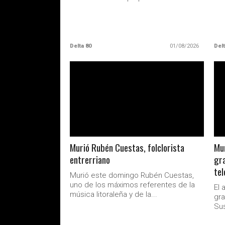
Delta 80
01/08/2026
Delt
LEER MAS
Murió Rubén Cuestas, folclorista
Mur
entrerriano
gra
tel
Murió este domingo Rubén Cuestas,
uno de los máximos referentes de la
El 
música litoraleña y de la...
gra
Sus