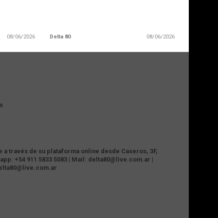
08/06/2026
Delta 80
08/06/2026
s
te a través de su plataforma online desde Caseros, 3F,
app: +54 911 5833 5083 | Mail: delta80@live.com.ar |
delta80@live.com.ar