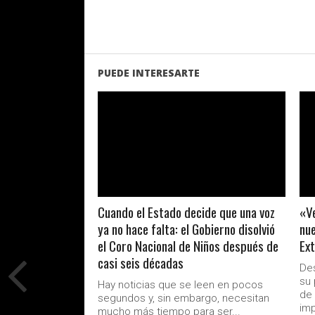
PUEDE INTERESARTE
LEER MAS
Cuando el Estado decide que una voz
«Ve
ya no hace falta: el Gobierno disolvió
nue
el Coro Nacional de Niños después de
Ext
casi seis décadas
Des
su 
Hay noticias que se leen en pocos
de 
segundos y, sin embargo, necesitan
imp
mucho más tiempo para ser...