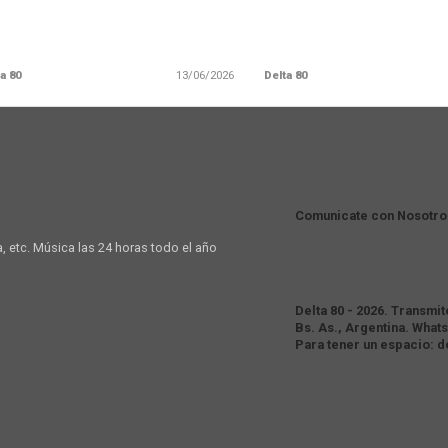
a 80
13/06/2026
Delta 80
Comunicate con Nosotro
a, etc. Música las 24 horas todo el año
Delta 80 - 2026. Transmi
Bs. As., Argentina. Whats
Para tener un espacio: 