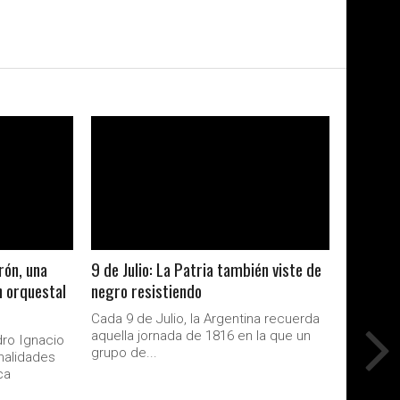
LEER MAS
rón, una
9 de Julio: La Patria también viste de
n orquestal
negro resistiendo
Cada 9 de Julio, la Argentina recuerda
aquella jornada de 1816 en la que un
dro Ignacio
grupo de...
nalidades
ca