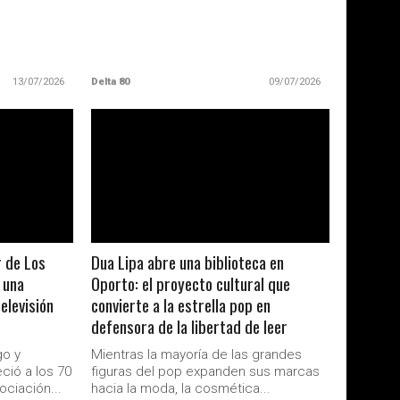
13/07/2026
Delta 80
09/07/2026
LEER MAS
r de Los
Dua Lipa abre una biblioteca en
 una
Oporto: el proyecto cultural que
elevisión
convierte a la estrella pop en
defensora de la libertad de leer
go y
Mientras la mayoría de las grandes
ció a los 70
figuras del pop expanden sus marcas
ociación...
hacia la moda, la cosmética...