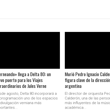
LEER MAS
LEER MAS
rneando» llega a Delta 80: un
Murió Pedro Ignacio Calde
vo puerto para los Viajes
figura clave de la direcció
raordinarios de Jules Verne
argentina
de agosto, Delta 80 incorporará a
El director de orquesta Pe
programación uno de los espacios
Calderón, una de las perso
divulgación verniana más
más influyentes de la músi
ortantes...
académica...