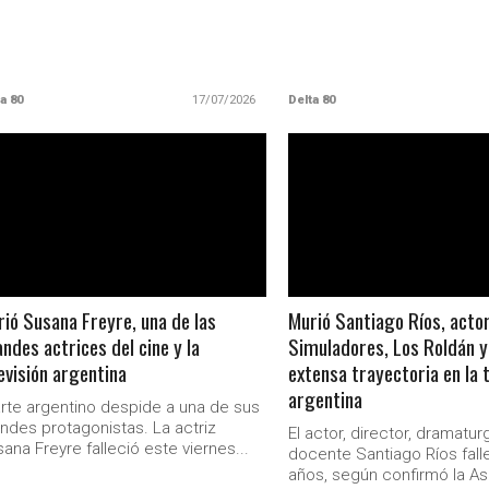
a 80
17/07/2026
Delta 80
LEER MAS
LEER MAS
ió Susana Freyre, una de las
Murió Santiago Ríos, acto
ndes actrices del cine y la
Simuladores, Los Roldán y
evisión argentina
extensa trayectoria en la t
argentina
arte argentino despide a una de sus
ndes protagonistas. La actriz
El actor, director, dramatur
ana Freyre falleció este viernes...
docente Santiago Ríos falle
años, según confirmó la As