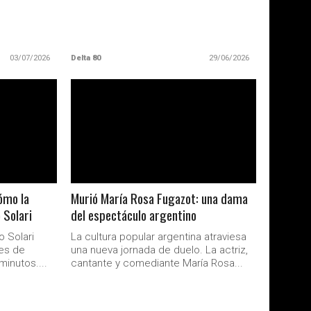
03/07/2026
Delta 80
29/06/2026
LEER MAS
cómo la
Murió María Rosa Fugazot: una dama
 Solari
del espectáculo argentino
o Solari
La cultura popular argentina atraviesa
nes de
una nueva jornada de duelo. La actriz,
inutos....
cantante y comediante María Rosa...