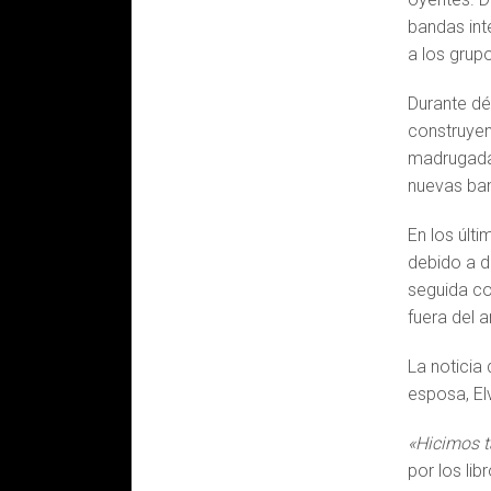
bandas in
a los grup
Durante dé
construyen
madrugadas
nuevas ban
En los últ
debido a d
seguida co
fuera del 
La noticia
esposa, El
«Hicimos t
por los lib