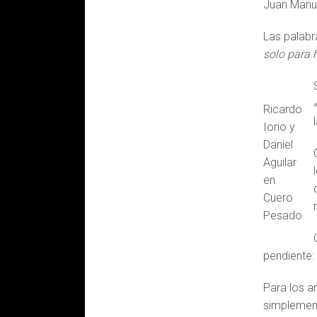
Juan Manue
Las palabr
solo para h
Ricardo
Iorio y
Daniel
Aguilar
en
Cuero
Pesado
pendiente:
Para los am
simplement