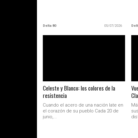
Delta 80
05/07/2026
Delt
LEER MAS
Celeste y Blanco: los colores de la
Vue
resistencia
Cla
Cuando el acero de una nación late en
Más
el corazón de su pueblo Cada 20 de
sus
junio,...
dis