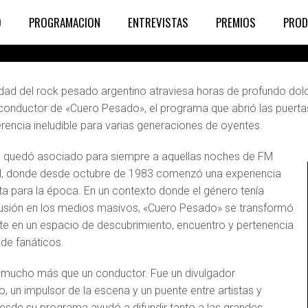
na
O
PROGRAMACION
ENTREVISTAS
PREMIOS
PROD
ad del rock pesado argentino atraviesa horas de profundo dolor 
conductor de «Cuero Pesado», el programa que abrió las puertas 
erencia ineludible para varias generaciones de oyentes.
 quedó asociado para siempre a aquellas noches de FM
l, donde desde octubre de 1983 comenzó una experiencia
dita para la época. En un contexto donde el género tenía
usión en los medios masivos, «Cuero Pesado» se transformó
e en un espacio de descubrimiento, encuentro y pertenencia
 de fanáticos.
e mucho más que un conductor. Fue un divulgador
, un impulsor de la escena y un puente entre artistas y
esde su programa ayudó a difundir tanto a las grandes