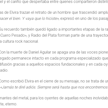
l y el cariño que despertaba entre quienes compartieron distin
as de Elvira trazan el retrato de un hombre que trascendió amp
acer el bien. Y vaya que lo hiciste»
, expresó en uno de los pas
Su recuerdo también quedó ligado a importantes etapas de la ra
«Cuero Pesado», y Radio del Plata forman parte de una trayectori
la cultura rock nacional.
Con la muerte de Daniel Aguilar se apaga una de las voces pione
legado permanece intacto en cada programa especializado que 
difusión gracias a aquellos espacios fundacionales y en cada oy
radio.
Como escribió Elvira en el cierre de su mensaje, no se trata de 
«Jamás te diré adiós. Siempre será hasta que nos encontremos
antes del metal, para los oyentes de aquellas noches inolvidables
e, eterno.