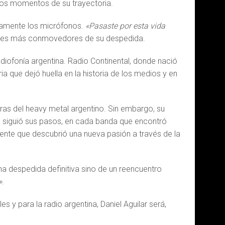
tos momentos de su trayectoria.
liamente los micrófonos.
«Pasaste por esta vida
ajes más conmovedores de su despedida.
diofonía argentina. Radio Continental, donde nació
a que dejó huella en la historia de los medios y en
ras del heavy metal argentino. Sin embargo, su
siguió sus pasos, en cada banda que encontró
ente que descubrió una nueva pasión a través de la
una despedida definitiva sino de un reencuentro
»
.
 y para la radio argentina, Daniel Aguilar será,