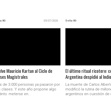
a 80
03/07/2026
Delta 80
LEER MAS
LEER MAS
lve Mauricio Kartun al Ciclo de
El último ritual ricotero: 
ses Magistrales
Argentina despidió al Indio
 de 3.000 personas ya pasaron por
La muerte de Carlos Albert
 clases. Y este año propone algo
modificó la rutina de millo
tinto: meterse en...
argentinos en cuestión de m