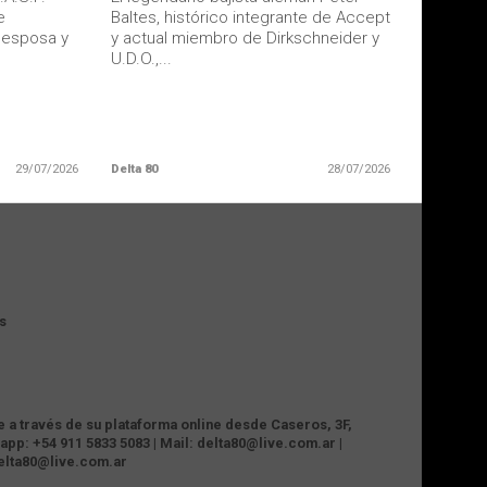
e
Baltes, histórico integrante de Accept
u esposa y
y actual miembro de Dirkschneider y
U.D.O.,...
29/07/2026
Delta 80
28/07/2026
s
te a través de su plataforma online desde Caseros, 3F,
app: +54 911 5833 5083 | Mail: delta80@live.com.ar |
delta80@live.com.ar