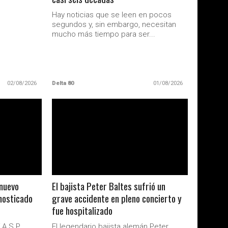
Hay noticias que se leen en pocos
segundos y, sin embargo, necesitan
mucho más tiempo para ser...
02/08/2026
Delta 80
01/08/2026
LEER MAS
nuevo
El bajista Peter Baltes sufrió un
nosticado
grave accidente en pleno concierto y
fue hospitalizado
.A.S.P.
El legendario bajista alemán Peter