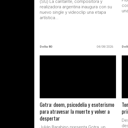
Pl
(SG) La cantante, compositora y
cos
realizadora argentina inaugura con su
una
nuevo single y videoclip una etapa
artística...
Delta 80
04/08/2026
Delt
LEER MAS
Gotra: doom, psicodelia y esoterismo
Ton
para atravesar la muerte y volver a
pr
despertar
De
des
Julián Barabino presenta Gotra, un