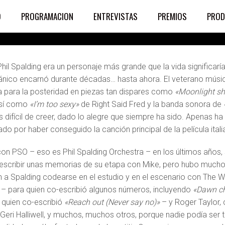
g, bajista de Mike Old
O
PROGRAMACION
ENTREVISTAS
PREMIOS
PROD
Phil Spalding era un personaje más grande que la vida significarí
itánico encarnó durante décadas… hasta ahora. El veterano m
 para la posteridad en piezas tan dispares como
«Moonlight s
así como
«I’m too sexy»
de Right Said Fred y la banda sonora de
s difícil de creer, dado lo alegre que siempre ha sido. Apenas
do por haber conseguido la canción principal de la película ital
n PSO – eso es Phil Spalding Orchestra – en los últimos años, se
escribir unas memorias de su etapa con Mike, pero hubo mucho
n a Spalding codearse en el estudio y en el escenario con The 
– para quien co-escribió algunos números, incluyendo
«Dawn c
quien co-escribió
«Reach out (Never say no)»
– y Roger Taylor, 
Geri Halliwell, y muchos, muchos otros, porque nadie podía ser 