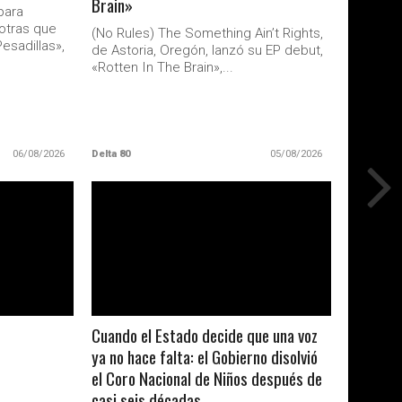
Brain»
para
otras que
(No Rules) The Something Ain’t Rights,
esadillas»,
de Astoria, Oregón, lanzó su EP debut,
«Rotten In The Brain»,...
06/08/2026
Delta 80
05/08/2026
LEER MAS
Cuando el Estado decide que una voz
ya no hace falta: el Gobierno disolvió
el Coro Nacional de Niños después de
casi seis décadas