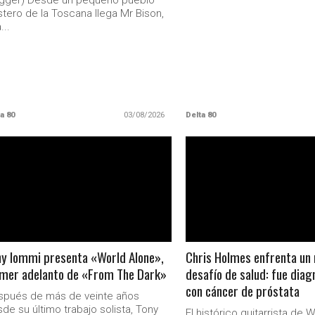
ugger) Desde un pequeño pueblo
tero de la Toscana llega Mr Bison,
...
a 80
03/08/2026
Delta 80
LEER MAS
LEER MAS
y Iommi presenta «World Alone»,
Chris Holmes enfrenta un 
imer adelanto de «From The Dark»
desafío de salud: fue diag
con cáncer de próstata
spués de más de veinte años
de su último trabajo solista, Tony
El histórico guitarrista de W