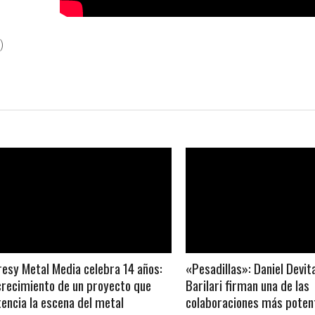
)
LEER MAS
LEER MAS
esy Metal Media celebra 14 años:
«Pesadillas»: Daniel Devit
crecimiento de un proyecto que
Barilari firman una de las
encia la escena del metal
colaboraciones más potent