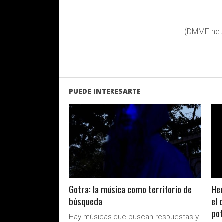
(DMME.net
PUEDE INTERESARTE
LEER MAS
Gotra: la música como territorio de
Her
búsqueda
el 
pot
Hay músicas que buscan respuestas y