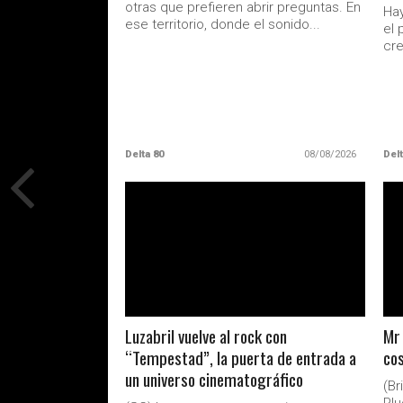
otras que prefieren abrir preguntas. En
Hay
ese territorio, donde el sonido...
el 
cre
Delta 80
08/08/2026
Delt
LEER MAS
Luzabril vuelve al rock con
Mr 
“Tempestad”, la puerta de entrada a
cos
un universo cinematográfico
(B