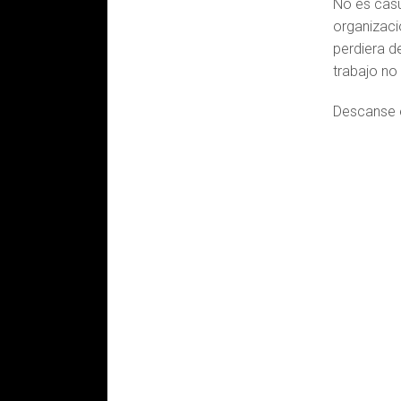
No es casu
organizaci
perdiera de
trabajo no 
Descanse e