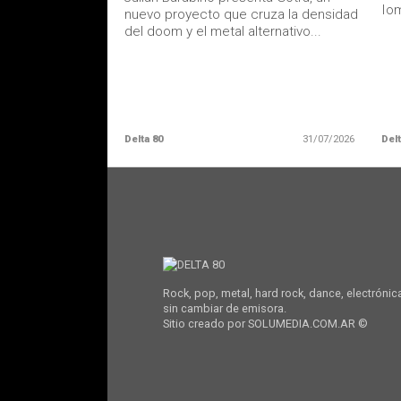
Iom
nuevo proyecto que cruza la densidad
del doom y el metal alternativo...
Delta 80
31/07/2026
Delt
Rock, pop, metal, hard rock, dance, electrónic
sin cambiar de emisora.
Sitio creado por SOLUMEDIA.COM.AR ©