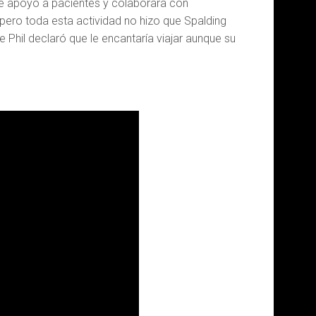
 de apoyo a pacientes y colaborara con
pero toda esta actividad no hizo que Spalding
ue Phil declaró que le encantaría viajar aunque su