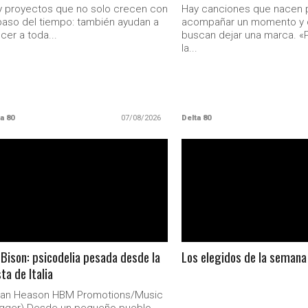
 proyectos que no solo crecen con
Hay canciones que nacen 
paso del tiempo: también ayudan a
acompañar un momento y 
cer a toda...
buscan dejar una marca. «P
la...
a 80
07/08/2026
Delta 80
LEER MAS
LEER MAS
Bison: psicodelia pesada desde la
Los elegidos de la semana
ta de Italia
rian Heason HBM Promotions/Music