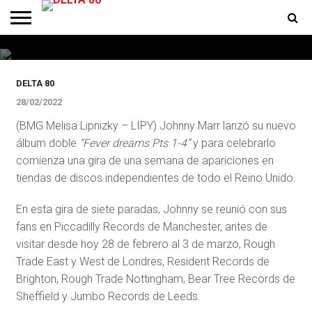
DESTACADOS
Nuevo álbum doble de Johnny Marr
ENTREVISTAS
PREMIOS
PRODUCCIONES
PROGRAMACION
CONTACTO
HOMEPAGE
DELTA 80
28/02/2022
(BMG Melisa Lipnizky – LIPY) Johnny Marr lanzó su nuevo
álbum doble
“Fever dreams Pts 1-4”
y para celebrarlo
comienza una gira de una semana de apariciones en
tiendas de discos independientes de todo el Reino Unido.
En esta gira de siete paradas, Johnny se reunió con sus
fans en Piccadilly Records de Manchester, antes de
visitar desde hoy 28 de febrero al 3 de marzo, Rough
Trade East y West de Londres, Resident Records de
Brighton, Rough Trade Nottingham, Bear Tree Records de
Sheffield y Jumbo Records de Leeds.