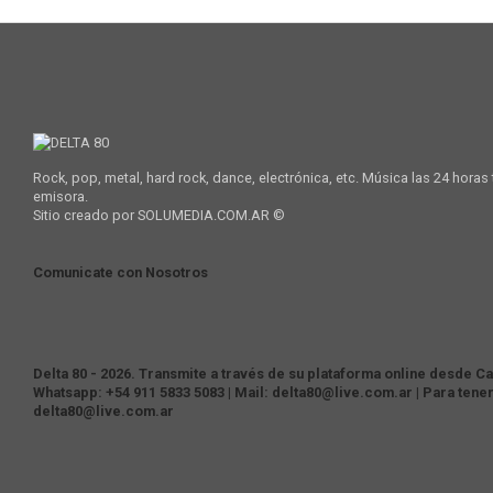
Rock, pop, metal, hard rock, dance, electrónica, etc. Música las 24 horas
emisora.
Sitio creado por SOLUMEDIA.COM.AR ©
Comunicate con Nosotros
Delta 80 - 2026. Transmite a través de su plataforma online desde Cas
Whatsapp: +54 911 5833 5083 | Mail: delta80@live.com.ar | Para tene
delta80@live.com.ar