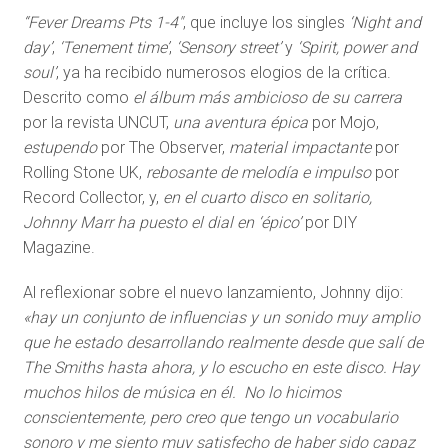
“Fever Dreams Pts 1-4″
, que incluye los singles
‘Night and
day’
,
‘Tenement time’
,
‘Sensory street’
y
‘Spirit, power and
soul’
, ya ha recibido numerosos elogios de la crítica.
Descrito como
el álbum más ambicioso de su carrera
por la revista UNCUT,
una aventura épica
por Mojo,
estupendo
por The Observer,
material impactante
por
Rolling Stone UK,
rebosante de melodía e impulso
por
Record Collector, y,
en el cuarto disco en solitario,
Johnny Marr ha puesto el dial en ‘épico’
por DIY
Magazine.
Al reflexionar sobre el nuevo lanzamiento, Johnny dijo:
«hay un conjunto de influencias y un sonido muy amplio
que he estado desarrollando realmente desde que salí de
The Smiths hasta ahora, y lo escucho en este disco. Hay
muchos hilos de música en él. No lo hicimos
conscientemente, pero creo que tengo un vocabulario
sonoro y me siento muy satisfecho de haber sido capaz