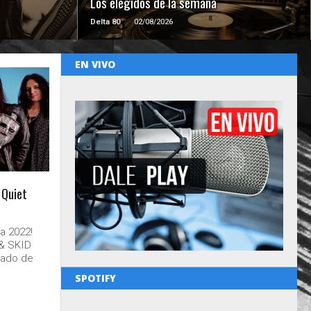
Los elegidos de la semana
Delta 80
02/08/2026
EN VIVO
 Quiet
a 2022!
 & SKID
dado de
SPOTIFY