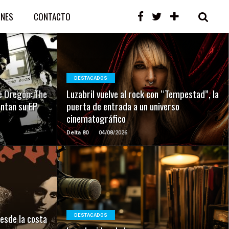
ONES
CONTACTO
LEER MAS
DESTACADOS
e Oregón: The
Luzabril vuelve al rock con “Tempestad”, la
entan su EP
puerta de entrada a un universo
cinematográfico
Delta 80
04/08/2026
LEER MAS
desde la costa
DESTACADOS