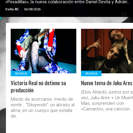
«Pesadillas», la nueva colaboración entre Daniel Devita y Adrián...
Delta 80
06/08/2026
LEER MAS
LEER MAS
MUSICA
MUSICA
Victoria Real no detiene su
Nuevo tema de Juku Ares
producción
(Elvis Attack) Juntos por 
vez, Juku Ares + Un Muer
Miedo de acercarse, miedo de
Mas, sorprenden con
sentir… ”Diluyendo”: un abrazo al
«Camarón», una canción..
alma, en un cuerpo que estalla
de...