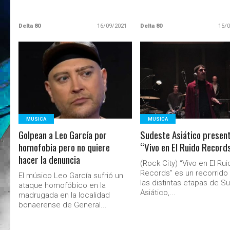
Delta 80
16/09/2021
Delta 80
15/
LEER MAS
LEER MAS
MUSICA
MUSICA
Golpean a Leo García por
Sudeste Asiático presen
homofobia pero no quiere
“Vivo en El Ruido Record
hacer la denuncia
(Rock City) “Vivo en El Rui
Records” es un recorrido
El músico Leo García sufrió un
las distintas etapas de S
ataque homofóbico en la
Asiático,...
madrugada en la localidad
bonaerense de General...