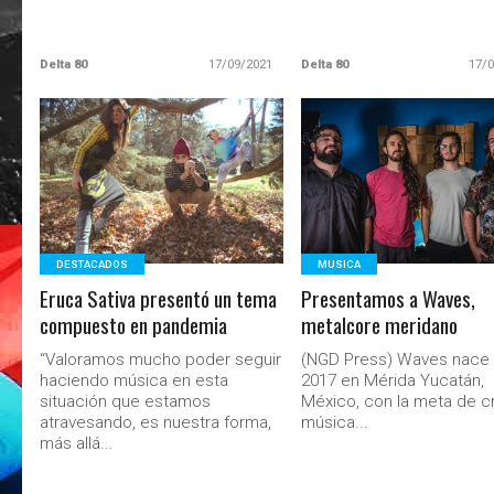
Delta 80
17/09/2021
Delta 80
17/
LEER MAS
LEER MAS
DESTACADOS
MUSICA
Eruca Sativa presentó un tema
Presentamos a Waves,
compuesto en pandemia
metalcore meridano
“Valoramos mucho poder seguir
(NGD Press) Waves nace 
haciendo música en esta
2017 en Mérida Yucatán,
situación que estamos
México, con la meta de c
atravesando, es nuestra forma,
música...
más allá...