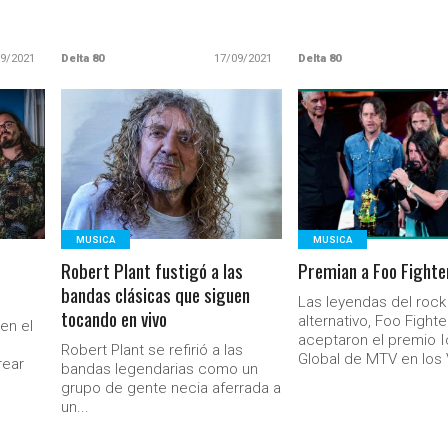
09/2021
Delta 80
17/09/2021
Delta 80
LEER MAS
LEER MAS
MUSICA
MUSICA
Robert Plant fustigó a las
Premian a Foo Fighte
bandas clásicas que siguen
Las leyendas del rock
tocando en vivo
alternativo, Foo Fighte
en el
aceptaron el premio 
Robert Plant se refirió a las
Global de MTV en los 
rear
bandas legendarias como un
grupo de gente necia aferrada a
un...