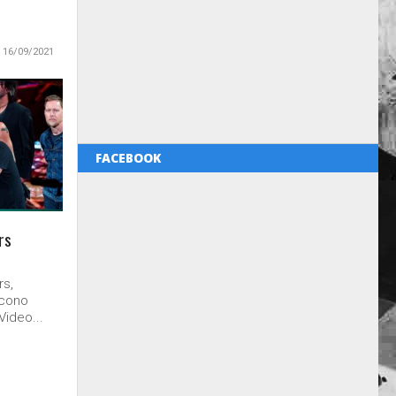
16/09/2021
FACEBOOK
rs
rs,
Icono
Video...