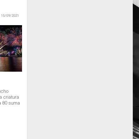
15/09/2021
s
ucho
a criatura
ta 80 suma