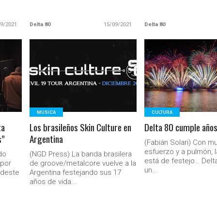
09/2021
Delta 80
15/09/2021
Delta 80
LEER MAS
LEER MAS
MUSICA
CULTURA
ta
Los brasileños Skin Culture en
Delta 80 cumple año
s”
Argentina
(Fabián Solari) Con m
esfuerzo y a pulmón, l
do
(NGD Press) La banda brasilera
está de festejo… Del
 por
de groove/metalcore vuelve a la
un...
udeste
Argentina festejando sus 17
años de vida...