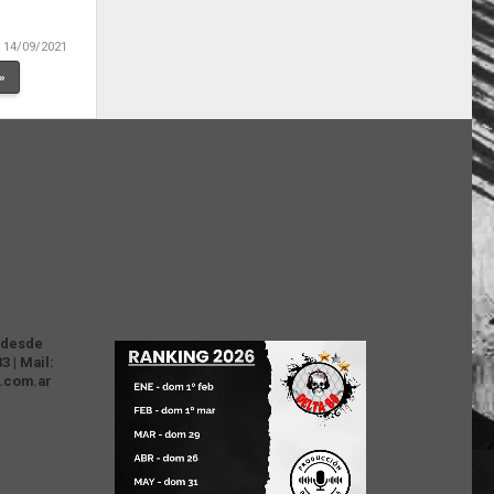
14/09/2021
 »
e desde
3 | Mail:
e.com.ar