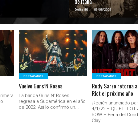
de Italia
Delta 80
03/08/2026
LEER MAS
LEER MAS
DESTACADOS
DESTACADOS
Vuelve Guns’N’Roses
Rudy Sarzo retorna a
Riot el próximo año
primera
La banda Guns N’ Roses
to
regresa a Sudamérica en el año
¡Recién anunciado par
de 2022. Así lo confirmó un...
4/1/22 – QUIET RIOT
.
ROW – Feria del Con
Clay...