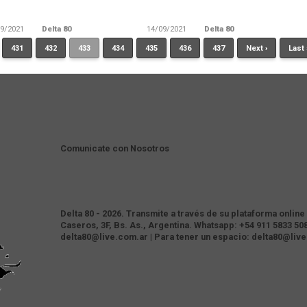
09/2021
Delta 80
14/09/2021
Delta 80
431
432
433
434
435
436
437
Next ›
Last
Comunicate con Nosotros
Delta 80 - 2026. Transmite a través de su plataforma onlin
Caseros, 3F, Bs. As., Argentina. Whatsapp: +54 911 5833 508
delta80@live.com.ar | Para tener un espacio: delta80@liv