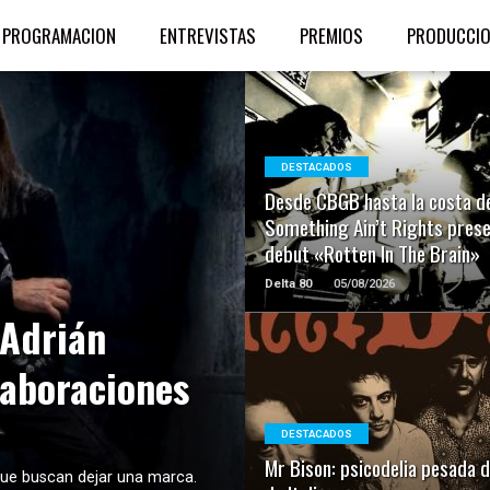
PROGRAMACION
ENTREVISTAS
PREMIOS
PRODUCCI
LEER MAS
DESTACADOS
Desde CBGB hasta la costa d
Something Ain’t Rights pres
debut «Rotten In The Brain»
Delta 80
05/08/2026
 Adrián
laboraciones
LEER MAS
DESTACADOS
Mr Bison: psicodelia pesada 
ue buscan dejar una marca.