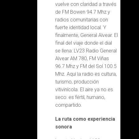
vuelve con claridad a través
de FM Bowen 94.7 Mhz y
radios comunitarias con
fuerte identidad local. Y
finalmente, General Alvear. El
final del viaje donde el dial
se llena: LV23 Radio General
Alvear AM 780, FM Viñas
96.7 Mhz y FM del Sol 100.5
Mhz. Aquí la radio es cultura,
turismo, producción
vitivinícola. El aire ya no es
seco: es fértil, humano,
compartido.
La ruta como experiencia
sonora