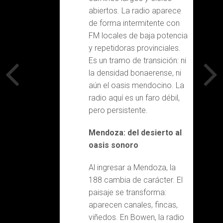
abiertos. La radio aparece
de forma intermitente con
FM locales de baja potencia
y repetidoras provinciales.
Es un tramo de transición: ni
la densidad bonaerense, ni
aún el oasis mendocino. La
radio aquí es un faro débil,
pero persistente.
Mendoza: del desierto al
oasis sonoro
Al ingresar a Mendoza, la
188 cambia de carácter. El
paisaje se transforma:
aparecen canales, fincas,
viñedos. En Bowen, la radio