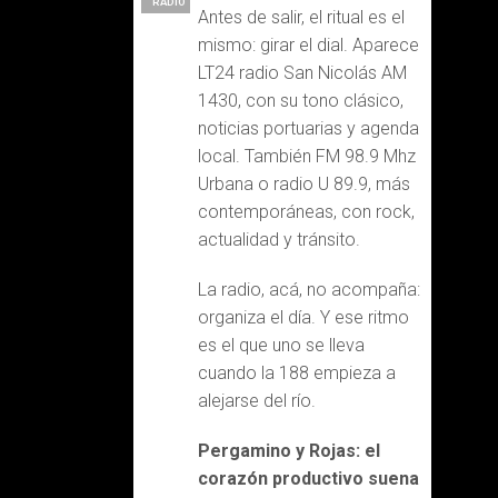
RADIO
Antes de salir, el ritual es el
mismo: girar el dial. Aparece
LT24 radio San Nicolás AM
1430, con su tono clásico,
noticias portuarias y agenda
local. También FM 98.9 Mhz
Urbana o radio U 89.9, más
contemporáneas, con rock,
actualidad y tránsito.
La radio, acá, no acompaña:
organiza el día. Y ese ritmo
es el que uno se lleva
cuando la 188 empieza a
alejarse del río.
Pergamino y Rojas: el
corazón productivo suena