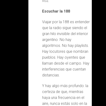
voz.
Escuchar la 188
Viajar por la 188 es entender
que la radio sigue siendo el
gran hilo invisible del interior
argentino. No hay
algoritmos. No hay playlists.
Hay locutores que nombran
pueblos. Hay oyentes que
llaman desde el campo. Hay
interferencias que cuentan
distancias.
Y hay algo más profundo: la
certeza de que, mientras
haya una frecuencia en el
aire, nunca estás solo en la