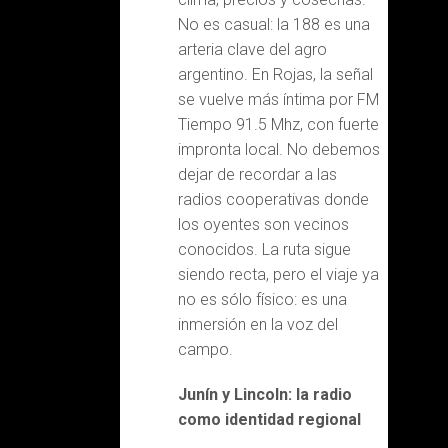
No es casual: la 188 es una
arteria clave del agro
argentino. En Rojas, la señal
se vuelve más íntima por FM
Tiempo 91.5 Mhz, con fuerte
impronta local. No debemos
dejar de recordar a las
radios cooperativas donde
los oyentes son vecinos
conocidos. La ruta sigue
siendo recta, pero el viaje ya
no es sólo físico: es una
inmersión en la voz del
campo.
Junín y Lincoln: la radio
como identidad regional