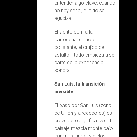
entender algo clave: cuando
no hay señal, el oído se
agudiza.
El viento contra la
carrocería, el motor
constante, el crujido del
asfalto… todo empieza a ser
parte de la experiencia
sonora.
San Luis: la transición
invisible
El paso por San Luis (zona
de Unión y alrededores) es
breve pero significativo. El
paisaje mezcla monte bajo,
caminos largos y cielos