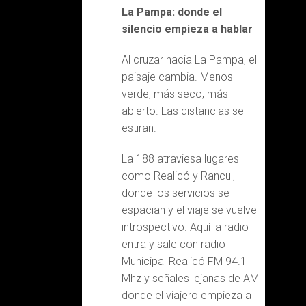
La Pampa: donde el
silencio empieza a hablar
Al cruzar hacia La Pampa, el
paisaje cambia. Menos
verde, más seco, más
abierto. Las distancias se
estiran.
La 188 atraviesa lugares
como Realicó y Rancul,
donde los servicios se
espacian y el viaje se vuelve
introspectivo. Aquí la radio
entra y sale con radio
Municipal Realicó FM 94.1
Mhz y señales lejanas de AM
donde el viajero empieza a