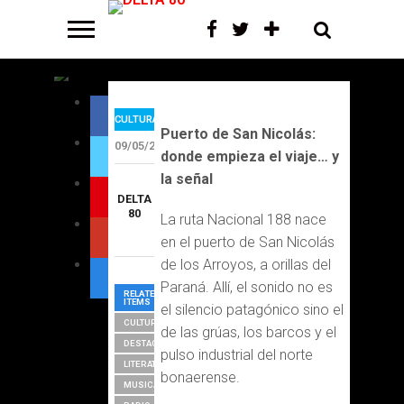
188
CULTURA
Puerto de San Nicolás:
09/05/2026
donde empieza el viaje… y
la señal
DELTA
80
La ruta Nacional 188 nace
en el puerto de San Nicolás
de los Arroyos, a orillas del
Paraná. Allí, el sonido no es
RELATED
ITEMS
el silencio patagónico sino el
CULTURA
de las grúas, los barcos y el
DESTACAR
pulso industrial del norte
LITERATURA
bonaerense.
MUSICA