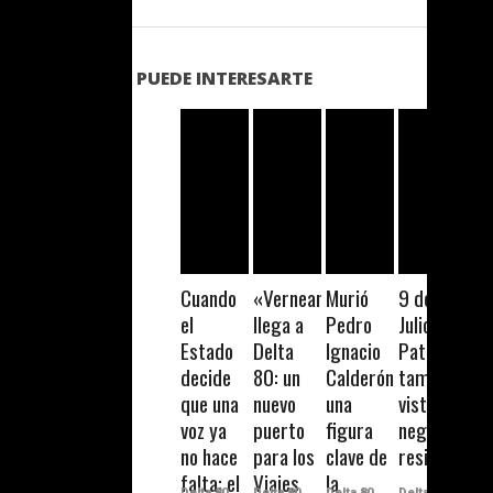
PUEDE INTERESARTE
LEER MAS
LEER MAS
LEER MAS
LEER MAS
Cuando
«Verneando»
Murió
9 de
el
llega a
Pedro
Julio: La
Estado
Delta
Ignacio
Patria
decide
80: un
Calderón,
también
que una
nuevo
una
viste de
voz ya
puerto
figura
negro
no hace
para los
clave de
resistiendo
falta: el
Viajes
la
Delta 80
Delta 80
Delta 80
Delta 80