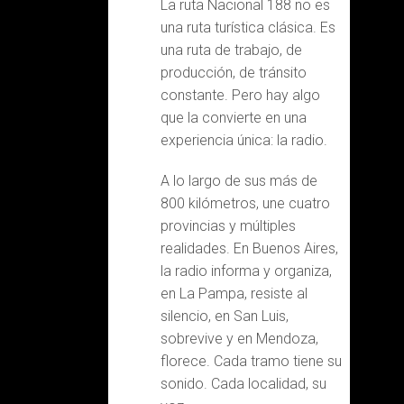
La ruta Nacional 188 no es
una ruta turística clásica. Es
una ruta de trabajo, de
producción, de tránsito
constante. Pero hay algo
que la convierte en una
experiencia única: la radio.
A lo largo de sus más de
800 kilómetros, une cuatro
provincias y múltiples
realidades. En Buenos Aires,
la radio informa y organiza,
en La Pampa, resiste al
silencio, en San Luis,
sobrevive y en Mendoza,
florece. Cada tramo tiene su
sonido. Cada localidad, su