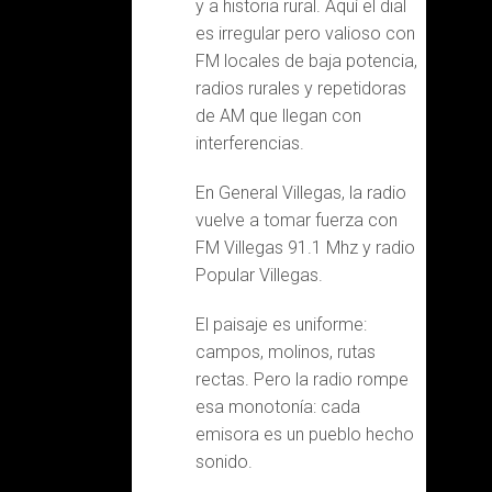
y a historia rural. Aquí el dial
es irregular pero valioso con
FM locales de baja potencia,
radios rurales y repetidoras
de AM que llegan con
interferencias.
En General Villegas, la radio
vuelve a tomar fuerza con
FM Villegas 91.1 Mhz y radio
Popular Villegas.
El paisaje es uniforme:
campos, molinos, rutas
rectas. Pero la radio rompe
esa monotonía: cada
emisora es un pueblo hecho
sonido.