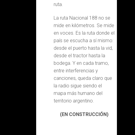
ruta.
La ruta Nacional 188 no se
mide en kilómetros. Se mide
en voces. Es la ruta donde el
país se escucha a sí mismo:
desde el puerto hasta la vid,
desde el tractor hasta la
bodega. Y en cada tramo,
entre interferencias y
canciones, queda claro que
la radio sigue siendo el
mapa más humano del
territorio argentino.
(EN CONSTRUCCIÓN)