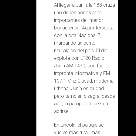
Al llegar a Junín, la 188 cruza
uno de los nodos más
importantes del interior
bonaerense. Aquí intersecta
con la ruta Nacional 7,
marcando un punto
neurálgico del país. El dial
explota con LT20 Radio
Junín AM 1470, con fuerte
impronta informativa y FM
107.1 Mhz Ciudad, moderna,
urbana. Junín es ciudad,
pero también bisagra: desde
acá, la pampa empieza a
abrirse.
En Lincoln, el paisaje se
vuelve más rural, más