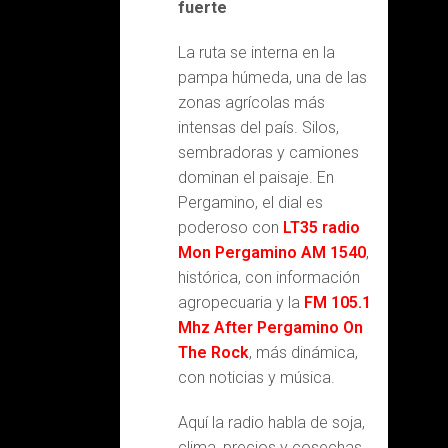
fuerte
La ruta se interna en la
pampa húmeda, una de las
zonas agrícolas más
intensas del país. Silos,
sembradoras y camiones
dominan el paisaje. En
Pergamino, el dial es
poderoso con
LT35 radio
Mon Pergamino AM 1540
,
histórica, con información
agropecuaria y la
FM 105.1
Mhz After Pergamino On
The Rock
, más dinámica,
con noticias y música.
Aquí la radio habla de soja,
clima, precios y cosechas.