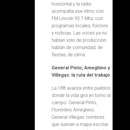
horizontal y la radio
acompaña ese ritmo con
FM Lincoln 95.1 Mhz, con
programas locales, folclore
y noticias. Las voces ya no
hablan sólo de producción:
hablan de comunidad, de
fiestas, de clima.
General Pinto, Ameghino y
Villegas: la ruta del trabajo
La 188 avanza entre pueblos
donde la vida gira en torno al
campo. General Pinto,
Florentino Ameghino,
General Villegas: nombres
que suenan a mapa escolar