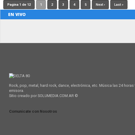
Pagina 1 de 12
1
2
3
4
5
Next ›
Last »
EN VIVO
Rock, pop, metal, hard rock, dance, electrónica, etc. Música las 24 horas
emisora.
Sitio creado por SOLUMEDIA.COM.AR ©
Comunicate con Nosotros