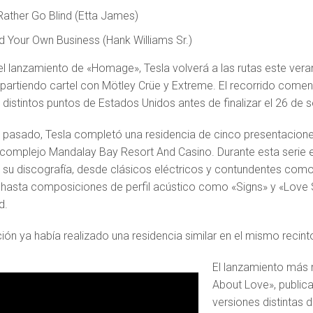
 Rather Go Blind (Etta James)
d Your Own Business (Hank Williams Sr.)
 lanzamiento de «Homage», Tesla volverá a las rutas este verano
partiendo cartel con Mötley Crüe y Extreme. El recorrido comenza
 distintos puntos de Estados Unidos antes de finalizar el 26 de 
 pasado, Tesla completó una residencia de cinco presentacione
 complejo Mandalay Bay Resort And Casino. Durante esta serie e
 su discografía, desde clásicos eléctricos y contundentes co
 hasta composiciones de perfil acústico como «Signs» y «Love 
d.
ión ya había realizado una residencia similar en el mismo recint
El lanzamiento más r
About Love», publica
versiones distintas 