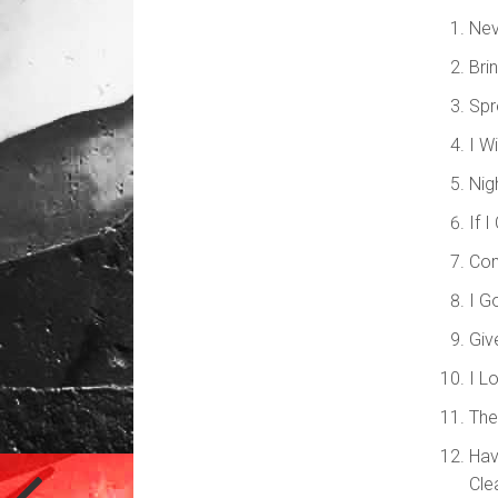
Nev
Bri
Spr
I W
Nig
If 
Com
I G
Giv
I L
The
Hav
Cle