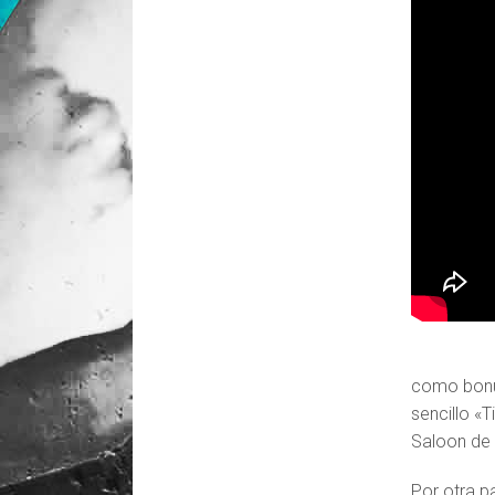
como bonus
sencillo «
Saloon de 
Por otra p