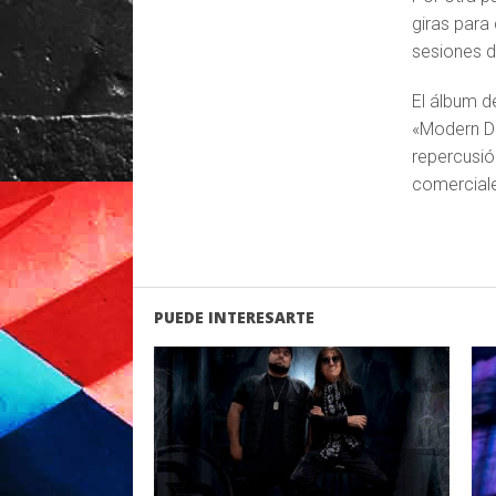
giras para
sesiones d
El álbum d
«Modern Da
repercusió
comerciale
PUEDE INTERESARTE
LEER MAS