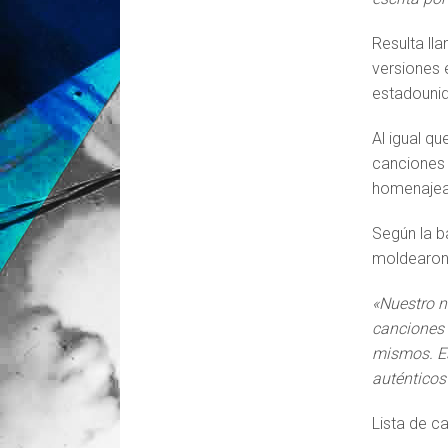
Resulta l
versiones 
estadouni
Al igual q
canciones 
homenajear
Según la b
moldearon 
«Nuestro n
canciones 
mismos. Es
auténticos
Lista de 