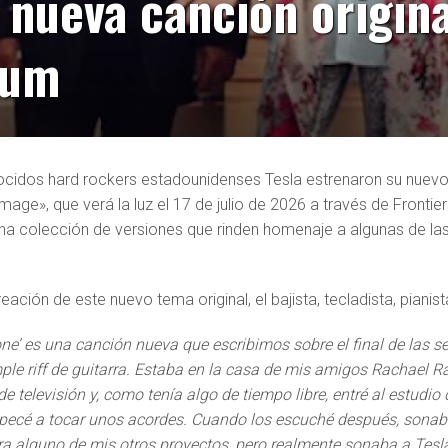
 nueva canción origin
bum
cidos hard rockers estadounidenses Tesla estrenaron su nuevo s
ge», que verá la luz el 17 de julio de 2026 a través de Frontier
na colección de versiones que rinden homenaje a algunas de la
eación de este nuevo tema original, el bajista, tecladista, pianis
one’ es una canción nueva que escribimos sobre el final de las
ple riff de guitarra. Estaba en la casa de mis amigos Rachael
 televisión y, como tenía algo de tiempo libre, entré al estudio
ecé a tocar unos acordes. Cuando los escuché después, sonab
ara alguno de mis otros proyectos, pero realmente sonaba a Tesla.