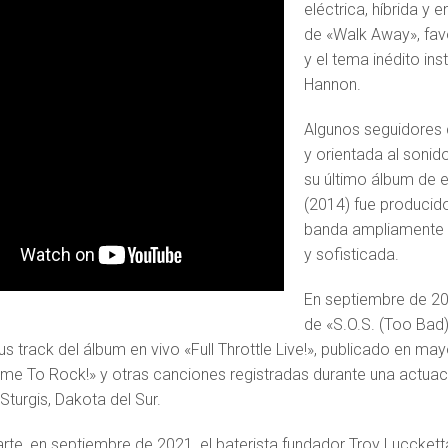
eléctrica, híbrida y
de «Walk Away», favo
y el tema inédito i
Hannon.
Algunos seguidores 
y orientada al sonid
su último álbum de e
(2014) fue producido 
banda ampliamente id
y sofisticada.
En septiembre de 202
de «S.O.S. (Too Bad)
 track del álbum en vivo «Full Throttle Live!», publicado en ma
Time To Rock!» y otras canciones registradas durante una actuaci
Sturgis, Dakota del Sur.
arte, en septiembre de 2021, el baterista fundador Troy Luccket