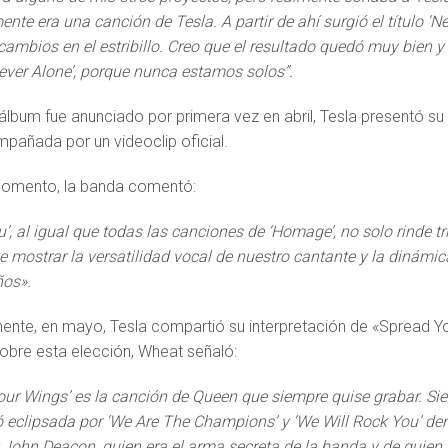
ente era una canción de Tesla. A partir de ahí surgió el título ‘N
cambios en el estribillo. Creo que el resultado quedó muy bien y
ever Alone’, porque nunca estamos solos”.
álbum fue anunciado por primera vez en abril, Tesla presentó su 
pañada por un videoclip oficial.
momento, la banda comentó:
ou’, al igual que todas las canciones de ‘Homage’, no solo rinde 
e mostrar la versatilidad vocal de nuestro cantante y la diná
os».
ente, en mayo, Tesla compartió su interpretación de «Spread Yo
obre esta elección, Wheat señaló:
our Wings’ es la canción de Queen que siempre quise grabar. Sie
 eclipsada por ‘We Are The Champions’ y ‘We Will Rock You’ de
r John Deacon, quien era el arma secreta de la banda y de quien