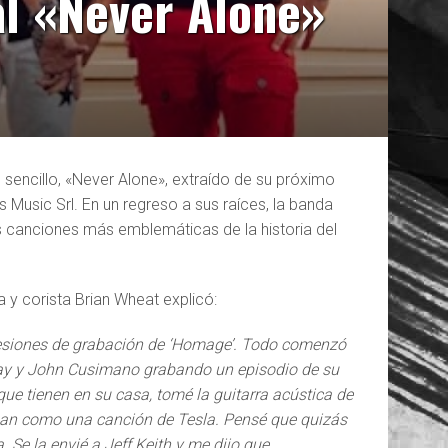
al «Never Alone»
encillo, «Never Alone», extraído de su próximo
s Music Srl. En un regreso a sus raíces, la banda
s canciones más emblemáticas de la historia del
ta y corista Brian Wheat explicó:
 sesiones de grabación de ‘Homage’. Todo comenzó
 Ray y John Cusimano grabando un episodio de su
 que tienen en su casa, tomé la guitarra acústica de
an como una canción de Tesla. Pensé que quizás
 Se la envié a Jeff Keith y me dijo que