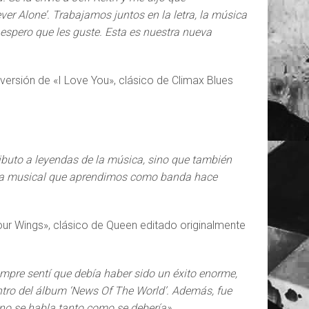
ever Alone’. Trabajamos juntos en la letra, la música
 espero que les guste. Esta es nuestra nueva
versión de «I Love You», clásico de Climax Blues
tributo a leyendas de la música, sino que también
mica musical que aprendimos como banda hace
ur Wings», clásico de Queen editado originalmente
mpre sentí que debía haber sido un éxito enorme,
ntro del álbum ‘News Of The World’. Además, fue
 no se habla tanto como se debería».