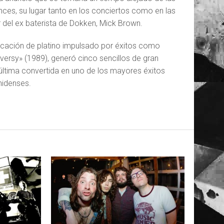
es, su lugar tanto en los conciertos como en las
del ex baterista de Dokken, Mick Brown.
ficación de platino impulsado por éxitos como
versy» (1989), generó cinco sencillos de gran
 última convertida en uno de los mayores éxitos
nidenses.
LEER MAS