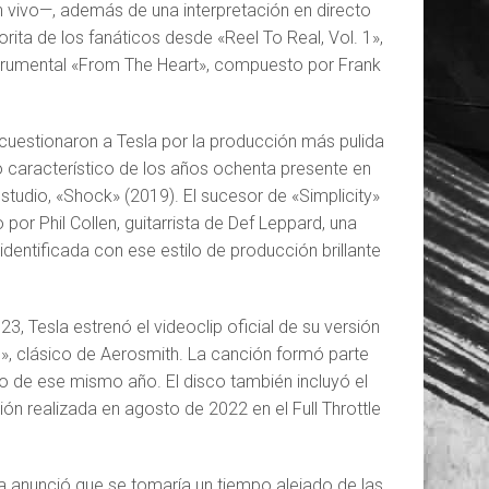
 en vivo—, además de una interpretación en directo
rita de los fanáticos desde «Reel To Real, Vol. 1»,
nstrumental «From The Heart», compuesto por Frank
cuestionaron a Tesla por la producción más pulida
o característico de los años ochenta presente en
studio, «Shock» (2019). El sucesor de «Simplicity»
por Phil Collen, guitarrista de Def Leppard, una
entificada con ese estilo de producción brillante
3, Tesla estrenó el videoclip oficial de su versión
», clásico de Aerosmith. La canción formó parte
yo de ese mismo año. El disco también incluyó el
ón realizada en agosto de 2022 en el Full Throttle
ta anunció que se tomaría un tiempo alejado de las