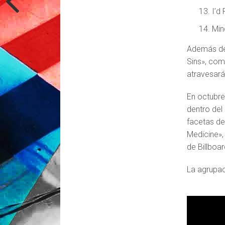
I’d
Min
Además del
Sins», com
atravesará
En octubre
dentro del
facetas de
Medicine»,
de Billboar
La agrupac