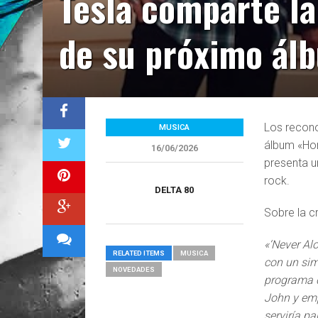
Tesla comparte la
de su próximo ál
Los recono
MUSICA
álbum «Homa
16/06/2026
presenta u
rock.
DELTA 80
Sobre la cr
«‘Never Al
RELATED ITEMS
MUSICA
con un sim
NOVEDADES
programa de
John y emp
serviría p