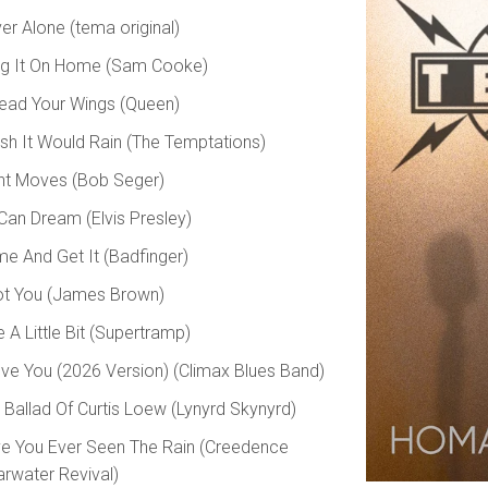
er Alone (tema original)
ng It On Home (Sam Cooke)
ead Your Wings (Queen)
ish It Would Rain (The Temptations)
ht Moves (Bob Seger)
I Can Dream (Elvis Presley)
e And Get It (Badfinger)
ot You (James Brown)
e A Little Bit (Supertramp)
ove You (2026 Version) (Climax Blues Band)
 Ballad Of Curtis Loew (Lynyrd Skynyrd)
e You Ever Seen The Rain (Creedence
arwater Revival)