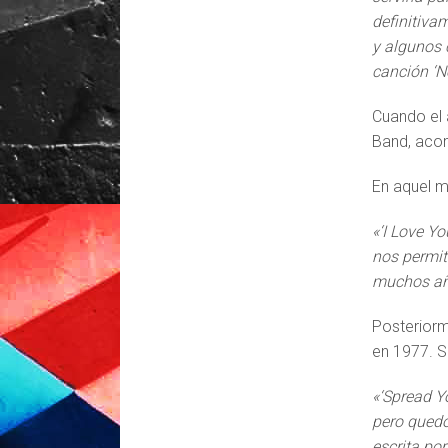
definitivam
y algunos 
canción ‘N
Cuando el 
Band, acom
En aquel 
«‘I Love Y
nos permit
muchos añ
Posteriorm
en 1977. S
«‘Spread Y
pero quedó
escrita po