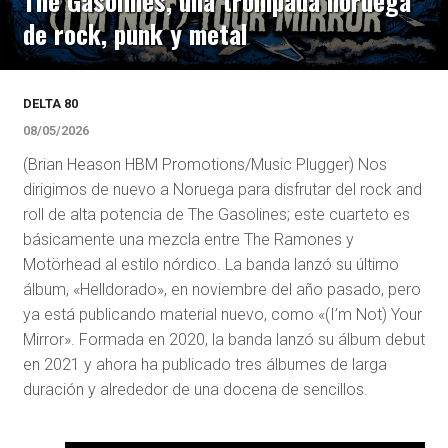
The Gasölines, una trompada noruega
de rock, punk y metal
DELTA 80
08/05/2026
(Brian Heason HBM Promotions/Music Plugger) Nos
dirigimos de nuevo a Noruega para disfrutar del rock and
roll de alta potencia de The Gasolines; este cuarteto es
básicamente una mezcla entre The Ramones y
Motörhead al estilo nórdico. La banda lanzó su último
álbum, «Helldorado», en noviembre del año pasado, pero
ya está publicando material nuevo, como «(I’m Not) Your
Mirror». Formada en 2020, la banda lanzó su álbum debut
en 2021 y ahora ha publicado tres álbumes de larga
duración y alrededor de una docena de sencillos.