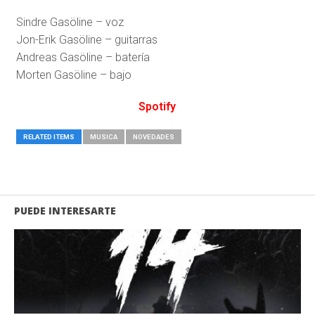
Sindre Gasöline – voz
Jon-Erik Gasöline – guitarras
Andreas Gasöline – batería
Morten Gasöline – bajo
Spotify
RELATED ITEMS
MUSICA
NOVEDADES
PUEDE INTERESARTE