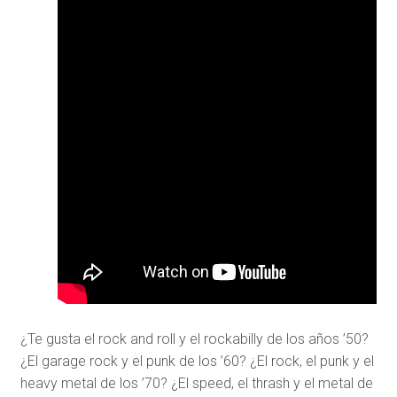
¿Te gusta el rock and roll y el rockabilly de los años ’50?
¿El garage rock y el punk de los ’60? ¿El rock, el punk y el
heavy metal de los ’70? ¿El speed, el thrash y el metal de