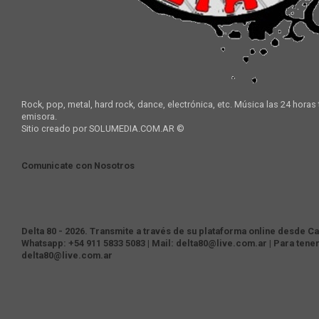
Rock, pop, metal, hard rock, dance, electrónica, etc. Música las 24 horas
emisora.
Sitio creado por SOLUMEDIA.COM.AR ©
Comunicate con Nosotros
Delta 80 - 2026. Transmite a través de su plataforma online desde Cas
Whatsapp: +54 911 5833 5083 | Mail: delta80@live.com.ar | Para tene
delta80@live.com.ar