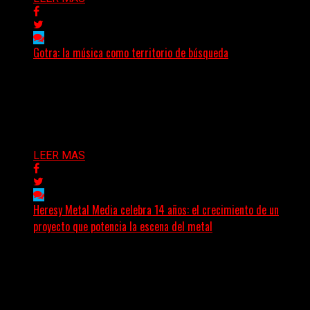
Gotra: la música como territorio de búsqueda
Hay músicas que buscan respuestas y otras que
prefieren abrir preguntas. En ese territorio, donde el
sonido...
Delta 80
08/08/2026
LEER MAS
Heresy Metal Media celebra 14 años: el crecimiento de un
proyecto que potencia la escena del metal
Hay proyectos que no solo crecen con el paso del
tiempo: también ayudan a crecer a toda...
Delta 80
07/08/2026