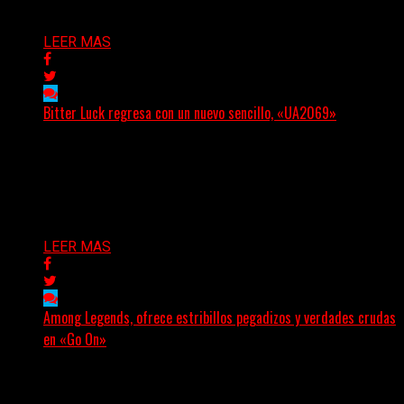
Delta 80
05/08/2026
LEER MAS
Bitter Luck regresa con un nuevo sencillo, «UA2069»
(Brian Heason HBM Promotions/Music Plugger) Bitter
Luck regresa con un nuevo sencillo, «UA2069», fruto de
sus recientes...
Delta 80
05/08/2026
LEER MAS
Among Legends, ofrece estribillos pegadizos y verdades crudas
en «Go On»
(No Rules) El trío punk de Ontario, Among Legends,
irrumpe con fuerza en «Lose My Grip». El...