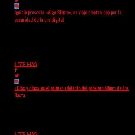
Ignicio presenta «Algo Ritmo», un viaje electro-pop por la
oscuridad de la era digital
(DyM) Electro-pop, oscuridad y alienación digital se
encuentran en el nuevo EP conceptual del artista
santafesino, una...
Delta 80
08/08/2026
LEER MAS
«Días y días» es el primer adelanto del próximo álbum de Los
Basta
(Nadya Cabrera) Los Basta presentan “Días y días”,
primer adelanto de lo que será su segundo álbum...
Delta 80
08/08/2026
LEER MAS