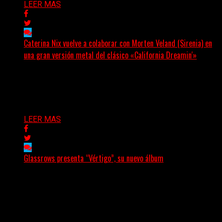
LEER MAS
Caterina Nix vuelve a colaborar con Morten Veland (Sirenia) en
una gran versión metal del clásico «California Dreamin'»
La vocalista chilena de Chaos Magic participa junto a
Helle Bohdanova (Ignea) y Karmen Klinc (Venus 5)...
Delta 80
07/08/2026
LEER MAS
Glassrows presenta “Vértigo”, su nuevo álbum
(Elvis Attack) Glassrows presenta «Vértigo», un álbum
que pone en palabras y sonidos las emociones que
atraviesan...
Delta 80
07/08/2026