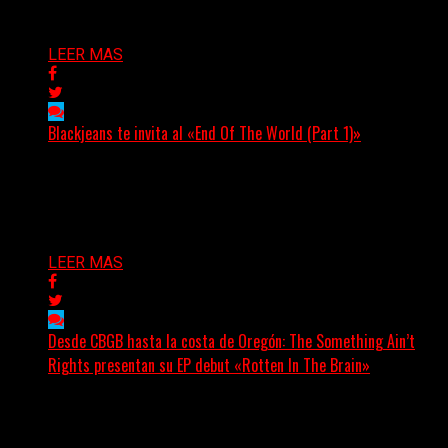
Delta 80
06/08/2026
LEER MAS
Blackjeans te invita al «End Of The World (Part 1)»
(Tallulah PR) Hoy, el artista neoyorquino Blackjeans
invita a los oyentes a su universo salvaje y teatral...
Delta 80
06/08/2026
LEER MAS
Desde CBGB hasta la costa de Oregón: The Something Ain’t
Rights presentan su EP debut «Rotten In The Brain»
(No Rules) The Something Ain’t Rights, de Astoria,
Oregón, lanzó su EP debut, «Rotten In The Brain»,...