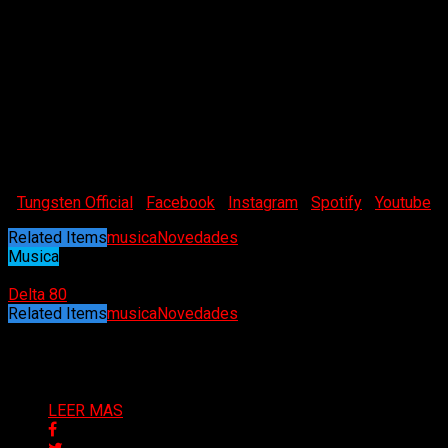
confirmada su actuación en el RockHarz Festival de Alemania,
entre muchas otras presentaciones en vivo para promocionar
su esperado nuevo álbum, «Ashes».
Mike Andersson – voz principal
Karl Johansson – bajo, teclados, voz
Nick Johansson – guitarra
Anders Johansson – batería
Tungsten Official
|
Facebook
|
Instagram
|
Spotify
|
Youtube
Related Items
musica
Novedades
Musica
16/05/2026
Delta 80
Related Items
musica
Novedades
Puede interesarte
LEER MAS