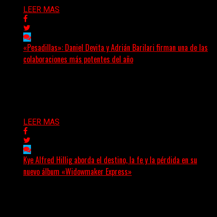
LEER MAS
«Pesadillas»: Daniel Devita y Adrián Barilari firman una de las
colaboraciones más potentes del año
Hay canciones que nacen para acompañar un momento
y otras que buscan dejar una marca. «Pesadillas», la...
Delta 80
06/08/2026
LEER MAS
Kye Alfred Hillig aborda el destino, la fe y la pérdida en su
nuevo álbum «Widowmaker Express»
(No Rules) El cantautor de Tacoma, Kye Alfred Hillig,
regresa con «Widowmaker Express», un nuevo álbum
profundamente...