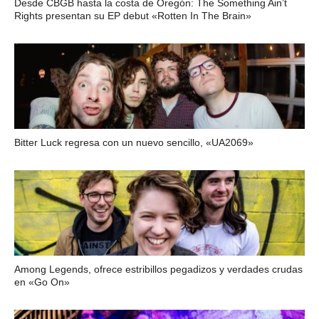
Desde CBGB hasta la costa de Oregón: The Something Ain’t
Rights presentan su EP debut «Rotten In The Brain»
Bitter Luck regresa con un nuevo sencillo, «UA2069»
Among Legends, ofrece estribillos pegadizos y verdades crudas
en «Go On»