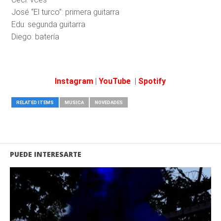
José “El turco”: primera guitarra
Edu: segunda guitarra
Diego: batería
Instagram
|
YouTube
|
Spotify
RELATED ITEMS
MUSICA
NOVEDADES
PUEDE INTERESARTE