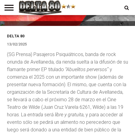
“Abuelitos perversos” en el Cine
Teatro de Wilde y a beneficio
ENTREVISTAS
PREMIOS
PRODUCCIONES
PROGRAMACION
CONTACTO
HOMEPAGE
DELTA 80
13/02/2025
(SG Prensa) Pasajeros Psiquiátricos, banda de rock
oriunda de Avellaneda, da rienda suelta a la difusión de su
flamante primer EP titulado
“Abuelitos perversos”
y
comienza el 2025 con un importante show (además de
presentar nueva formación). El mismo, que cuenta con la
organización de la Secretaría de Cultura de Avellaneda,
se llevará a cabo el próximo 28 de marzo en el Cine
Teatro de Wilde (Juan Cruz Varela 6261, Wilde) a las 19
horas. La
entrada
será
libre y gratuita
, y para acceder al
evento sólo se pedirá un alimento no perecedero que
luego será donado a una entidad de bien público de la