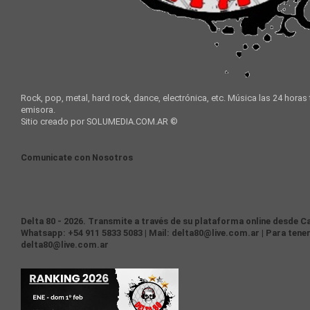
Rock, pop, metal, hard rock, dance, electrónica, etc. Música las 24 horas
emisora.
Sitio creado por SOLUMEDIA.COM.AR ©
Comunicate con Nosotros
Delta 80 - 2026. Transmite a través de su plataforma online desde Ca
Whatsapp: +54 911 5833 5083 | Mail: delta80@live.com.ar | Para tener
delta80@live.com.ar