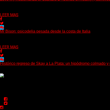
(Diego Armando Báez Peña) Convirtiendo la inteligencia artificial
Delta 80
03/08/2026
LEER MAS
Mr Bison: psicodelia pesada desde la costa de Italia
(Brian Heason HBM Promotions/Music Plugger) Desde un pequeño
Delta 80
03/08/2026
LEER MAS
Histórico regreso de Skay a La Plata: un hipódromo colmado y
(Gonna Go) El guitarrista y cantante Skay regresó a La Plata, lue
Delta 80
02/08/2026
Rock, pop, metal, hard rock, dance, electrónica, etc. Música las
Sitio creado por SOLUMEDIA.COM.AR ©
Comunicate con Nosotros
Delta 80 - 2026. Transmite a través de su plataforma online
espacio: delta80@live.com.ar