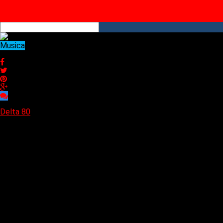
YouTube
RSS
Musica
Presentamos a Plush, banda femenina de heavy metal
Presentamos a Plush, banda femenina de heavy metal
Delta 80
06/10/2021
La banda femenina de heavy metal, Plush, ha anunciado que pub
Johnny K (Staind, 3 Doors Down, Disturbed) y contiene trece pi
«Athena»
:
Plush
está compuesto por cuatro mujeres talentosas, menores d
guitarrista Moriah Formica, l
a baterista Brooke Colucci, la guitar
«La misión de Plush es devolver el corazón del rock al mainstre
sueños, independientemente de los desafíos que se presenten e