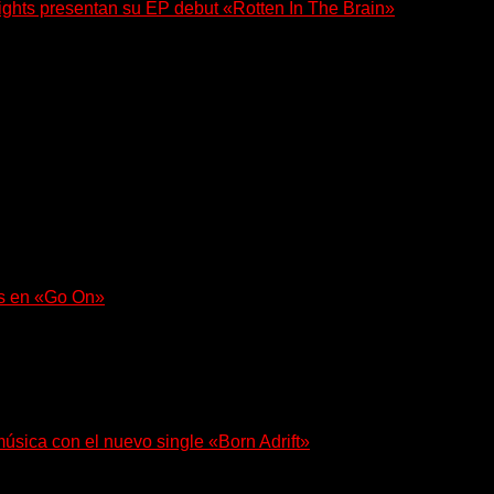
ghts presentan su EP debut «Rotten In The Brain»
 su EP debut, «Rotten In The Brain»,...
a con un nuevo sencillo, «UA2069», fruto de sus recientes...
as en «Go On»
uerza en «Lose My Grip». El...
música con el nuevo single «Born Adrift»
r presenta “Born Adrift”, canción que da nombre...