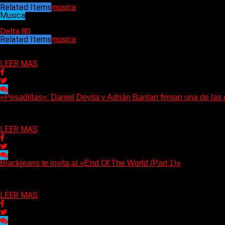
Related Items
musica
Musica
06/10/2021
Delta 80
Related Items
musica
Puede interesarte
LEER MAS
«Pesadillas»: Daniel Devita y Adrián Barilari firman una de la
Hay canciones que nacen para acompañar un momento y otras que 
Delta 80
06/08/2026
LEER MAS
Blackjeans te invita al «End Of The World (Part 1)»
(Tallulah PR) Hoy, el artista neoyorquino Blackjeans invita a los o
Delta 80
06/08/2026
LEER MAS