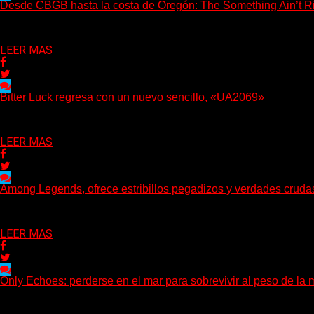
Desde CBGB hasta la costa de Oregón: The Something Ain’t Ri
(No Rules) The Something Ain’t Rights, de Astoria, Oregón, lanzó
Delta 80
05/08/2026
LEER MAS
Bitter Luck regresa con un nuevo sencillo, «UA2069»
(Brian Heason HBM Promotions/Music Plugger) Bitter Luck regres
Delta 80
05/08/2026
LEER MAS
Among Legends, ofrece estribillos pegadizos y verdades crud
(No Rules) El trío punk de Ontario, Among Legends, irrumpe con f
Delta 80
05/08/2026
LEER MAS
Only Echoes: perderse en el mar para sobrevivir al peso de la 
(C Squared Music) La banda instrumental de post-metal de Denve
Delta 80
04/08/2026