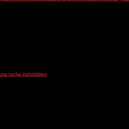
 en una experiencia emocional y bailable. Después de una gira...
 pueblo costero de la Toscana llega Mr Bison, una...
 una noche inolvidables
go de 12 años, para presentarse...
 24 horas todo el año sin cambiar de emisora.
 desde Caseros, 3F, Bs. As., Argentina. Whatsapp: +54 911 58