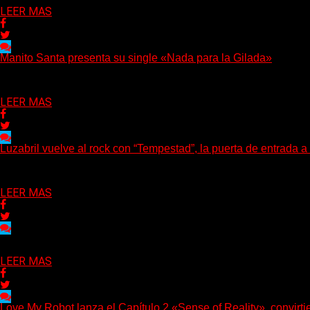
LEER MAS
Manito Santa presenta su single «Nada para la Gilada»
(SG) Manito Santa, banda de Punk oriunda de La Plata, presenta 
Delta 80
04/08/2026
LEER MAS
Luzabril vuelve al rock con “Tempestad”, la puerta de entrada 
(SG) La cantante, compositora y realizadora argentina inaugura co
Delta 80
04/08/2026
LEER MAS
Delta 80
03/08/2026
LEER MAS
Love My Robot lanza el Capítulo 2 «Sense of Reality», convirtien