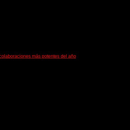
s colaboraciones más potentes del año
buscan dejar una marca. «Pesadillas», la...
yentes a su universo salvaje y teatral...