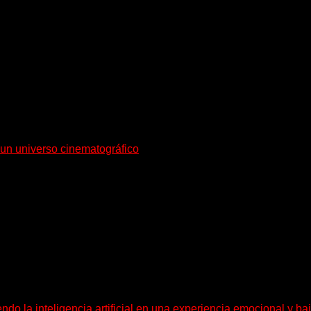
en sociedad su single «Nada para...
a un universo cinematográfico
n su nuevo single y videoclip una etapa artística...
do la inteligencia artificial en una experiencia emocional y bai