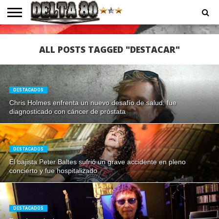
ENTREVISTAS
PREMIOS
PRODUCCIONES
PROGRAMACION
CONTACTO
HOMEPAGE
ALL POSTS TAGGED "DESTACAR"
DESTACADOS
Chris Holmes enfrenta un nuevo desafío de salud: fue
diagnosticado con cáncer de próstata
DESTACADOS
El bajista Peter Baltes sufrió un grave accidente en pleno
concierto y fue hospitalizado
DESTACADOS