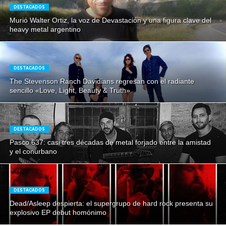
DESTACADOS
Murió Walter Ortiz, la voz de Devastación y una figura clave del
heavy metal argentino
DESTACADOS
The Stevenson Ranch Davidians regresan con el radiante
sencillo «Love, Light, Beauty & Truth»
DESTACADOS
Pasco 637: casi tres décadas de metal forjado entre la amistad
y el conurbano
DESTACADOS
Dead/Asleep despierta: el supergrupo de hard rock presenta su
explosivo EP debut homónimo