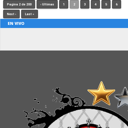
Pagina 2 de 200
‹ Ultimas
1
2
3
4
5
6
Next ›
Last »
EN VIVO