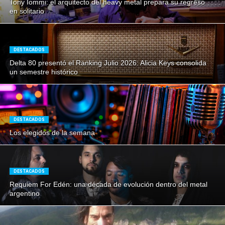
Tony Iommi: el arquitecto del heavy metal prepara su regreso
en solitario
DESTACADOS
Delta 80 presentó el Ranking Julio 2026: Alicia Keys consolida
un semestre histórico
DESTACADOS
Los elegidos de la semana
DESTACADOS
Requiem For Edén: una década de evolución dentro del metal
argentino