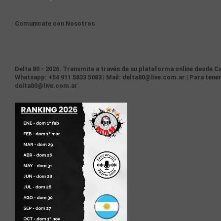
Comunicate con Nosotros
Delta 80 - 2026. Transmite a través de su plataforma online desde Ca
Whatsapp: +54 911 5833 5083 | Mail: delta80@live.com.ar | Para tener
delta80@live.com.ar