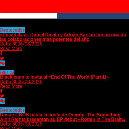
YouTube
RSS
All posts tagged "Novedades"
Destacados
«Pesadillas»: Daniel Devita y Adrián Barilari firman una de
las colaboraciones más potentes del año
Delta 80
06/08/2026
Read More
Musica
Blackjeans te invita al «End Of The World (Part 1)»
Delta 80
06/08/2026
Read More
Destacados
Desde CBGB hasta la costa de Oregón: The Something
Ain’t Rights presentan su EP debut «Rotten In The Brain»
Delta 80
05/08/2026
Read More