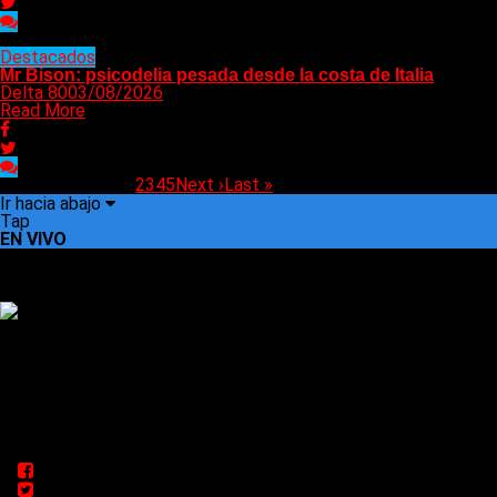
Destacados
Mr Bison: psicodelia pesada desde la costa de Italia
Delta 80
03/08/2026
Read More
Pagina 1 de 320
1
2
3
4
5
Next ›
Last »
Ir hacia abajo
Tap
EN VIVO
Rock, pop, metal, hard rock, dance, electrónica, etc. Música las
24 horas todo el año sin cambiar de emisora.
Sitio creado por SOLUMEDIA.COM.AR ©
Comunicate con Nosotros
Delta 80 - 2026. Transmite a través de su plataforma online
desde Caseros, 3F, Bs. As., Argentina. Whatsapp: +54 911
5833 5083 | Mail: delta80@live.com.ar | Para tener un
espacio: delta80@live.com.ar