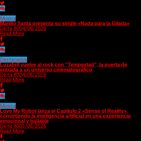
Musica
Manito Santa presenta su single «Nada para la Gilada»
Delta 80
04/08/2026
Read More
Destacados
Luzabril vuelve al rock con “Tempestad”, la puerta de
entrada a un universo cinematográfico
Delta 80
04/08/2026
Read More
Musica
Love My Robot lanza el Capítulo 2 «Sense of Reality»,
convirtiendo la inteligencia artificial en una experiencia
emocional y bailable
Delta 80
03/08/2026
Read More