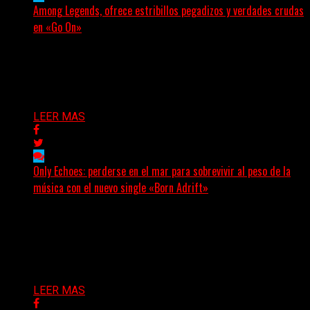
Among Legends, ofrece estribillos pegadizos y verdades crudas
en «Go On»
(No Rules) El trío punk de Ontario, Among Legends,
irrumpe con fuerza en «Lose My Grip». El...
Delta 80
05/08/2026
LEER MAS
Only Echoes: perderse en el mar para sobrevivir al peso de la
música con el nuevo single «Born Adrift»
(C Squared Music) La banda instrumental de post-metal
de Denver presenta “Born Adrift”, canción que da
nombre...
Delta 80
04/08/2026
LEER MAS