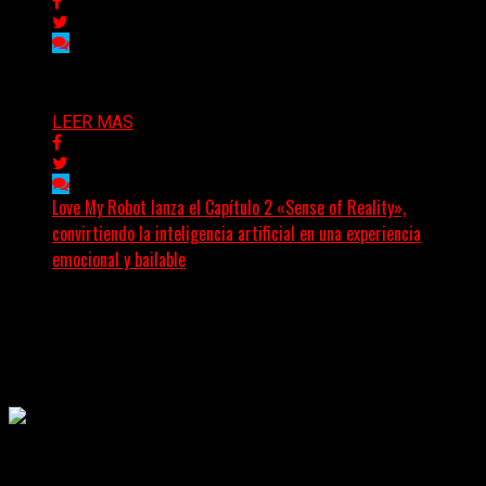
Delta 80
03/08/2026
LEER MAS
Love My Robot lanza el Capítulo 2 «Sense of Reality»,
convirtiendo la inteligencia artificial en una experiencia
emocional y bailable
(Diego Armando Báez Peña) Convirtiendo la inteligencia
artificial en una experiencia emocional y bailable.
Después de una gira...
Delta 80
03/08/2026
Rock, pop, metal, hard rock, dance, electrónica, etc. Música las
24 horas todo el año sin cambiar de emisora.