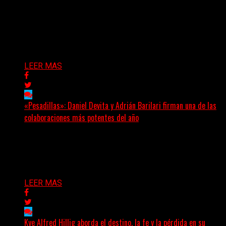
(Elvis Attack) Glassrows presenta «Vértigo», un álbum
que pone en palabras y sonidos las emociones que
atraviesan...
Delta 80
07/08/2026
LEER MAS
«Pesadillas»: Daniel Devita y Adrián Barilari firman una de las
colaboraciones más potentes del año
Hay canciones que nacen para acompañar un momento
y otras que buscan dejar una marca. «Pesadillas», la...
Delta 80
06/08/2026
LEER MAS
Kye Alfred Hillig aborda el destino, la fe y la pérdida en su