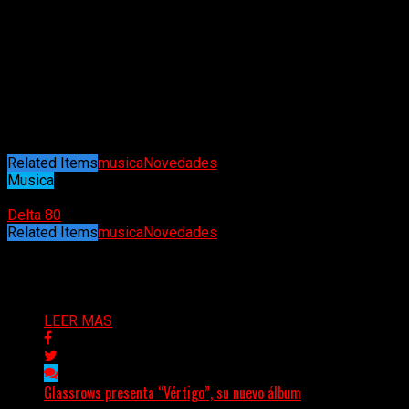
Related Items
musica
Novedades
Musica
21/11/2022
Delta 80
Related Items
musica
Novedades
Puede interesarte
LEER MAS
Glassrows presenta “Vértigo”, su nuevo álbum