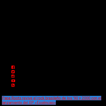
Sitio creado por SOLUMEDIA.COM.AR ©
Comunicate con Nosotros
Delta 80 - 2026. Transmite a través de
su plataforma online desde Caseros,
3F, Bs. As., Argentina. Whatsapp: +54
911 5833 5083 | Mail:
delta80@live.com.ar | Para tener un
espacio: delta80@live.com.ar
Papa Roots revive el rock brasileño de los ’90 y 2000 con el
lanzamiento del EP «Essências»