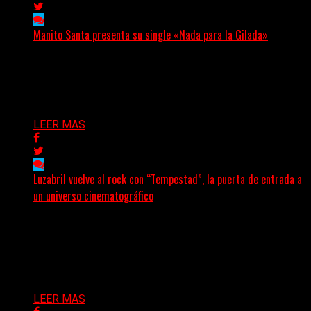
Manito Santa presenta su single «Nada para la Gilada»
(SG) Manito Santa, banda de Punk oriunda de La Plata,
presenta en sociedad su single «Nada para...
Delta 80
04/08/2026
LEER MAS
Luzabril vuelve al rock con “Tempestad”, la puerta de entrada a
un universo cinematográfico
(SG) La cantante, compositora y realizadora argentina
inaugura con su nuevo single y videoclip una etapa
artística...
Delta 80
04/08/2026
LEER MAS