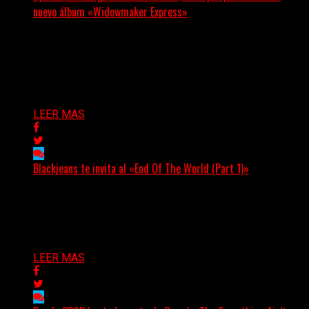
nuevo álbum «Widowmaker Express»
(No Rules) El cantautor de Tacoma, Kye Alfred Hillig,
regresa con «Widowmaker Express», un nuevo álbum
profundamente...
Delta 80
06/08/2026
LEER MAS
Blackjeans te invita al «End Of The World (Part 1)»
(Tallulah PR) Hoy, el artista neoyorquino Blackjeans
invita a los oyentes a su universo salvaje y teatral...
Delta 80
06/08/2026
LEER MAS