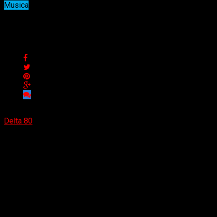
Musica
Agucci lanzó «Agucci Vol 1»
Agucci lanzó «Agucci Vol 1»
Delta 80
21/11/2022
(Andy Olmedo) Agucci, músico y productor bonaerense lanzó
su primer trabajo como solista. El álbum cuenta con
influencias directas del rock and roll de los 60s, mezclado
con tintes de otros géneros tales como el garaje rock, country
y pop. En sus canciones se encuentran personajes que
transmiten de forma cruda las historias crudas que se viven
en la noche de la ciudad.