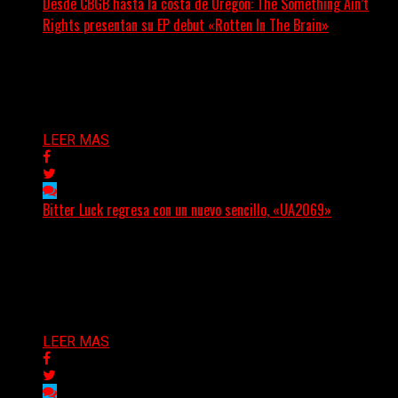
Desde CBGB hasta la costa de Oregón: The Something Ain’t
Rights presentan su EP debut «Rotten In The Brain»
(No Rules) The Something Ain’t Rights, de Astoria,
Oregón, lanzó su EP debut, «Rotten In The Brain»,...
Delta 80
05/08/2026
LEER MAS
Bitter Luck regresa con un nuevo sencillo, «UA2069»
(Brian Heason HBM Promotions/Music Plugger) Bitter
Luck regresa con un nuevo sencillo, «UA2069», fruto de
sus recientes...
Delta 80
05/08/2026
LEER MAS