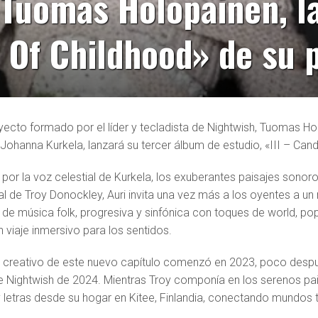
 Tuomas Holopainen, l
 Of Childhood» de su 
royecto formado por el líder y tecladista de Nightwish, Tuomas Ho
 Johanna Kurkela, lanzará su tercer álbum de estudio, «III – Can
por la voz celestial de Kurkela, los exuberantes paisajes sonor
al de Troy Donockley, Auri invita una vez más a los oyentes a 
de música folk, progresiva y sinfónica con toques de world, pop
 viaje inmersivo para los sentidos.
 creativo de este nuevo capítulo comenzó en 2023, poco después
 Nightwish de 2024. Mientras Troy componía en los serenos pa
 letras desde su hogar en Kitee, Finlandia, conectando mundo