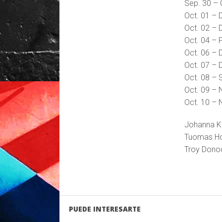
Sep. 30 – 
Oct. 01 – 
Oct. 02 – 
Oct. 04 – 
Oct. 06 – 
Oct. 07 –
Oct. 08 – 
Oct. 09 –
Oct. 10 – 
Johanna Kur
Tuomas Ho
Troy Donock
PUEDE INTERESARTE