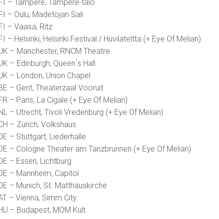
FI – Tampere, Tampere-talo
FI – Oulu, Madetojan Sali
FI – Vaasa, Ritz
I – Helsinki, Helsinki Festival / Huvilateltta (+ Eye Of Melian)
 UK – Manchester, RNCM Theatre
UK – Edinburgh, Queen ́s Hall
UK – London, Union Chapel
BE – Gent, Theaterzaal Vooruit
R – Paris, La Cigale (+ Eye Of Melian)
NL – Utrecht, Tivoli Vredenburg (+ Eye Of Melian)
CH – Zürich, Volkshaus
E – Stuttgart, Liederhalle
DE – Cologne Theater am Tanzbrunnen (+ Eye Of Melian)
DE – Essen, Lichtburg
DE – Mannheim, Capitol
DE – Munich, St. Matthäuskirche
AT – Vienna, Simm City
HU – Budapest, MOM Kult