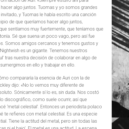
formación de Auri: «Siempre estuvo ahí para
s hacer algo juntos. Tuomas y yo somos grandes
nvitado, y Tuomas le había escrito una canción
ncipio de que queríamos hacer algo juntos,
 que sentíamos muy fuertemente, que teníamos que
tonía. Sé que suena un poco vago, pero así fue
mos. Somos amigos cercanos y tenemos gustos y
o Nightwish es un gigante. Tenemos nuestros
l’ tras nuestra decisión de colaborar en algo de
umergirnos en ello y trabajar en ello.
cómo compararía la esencia de Auri con la de
ckley dijo: «No lo vemos muy diferente de
soluto. Sónicamente sí lo es, sin duda. Nos costó
lo discográfico, como suele ocurrir, así que
é ‘metal celestial’. Entonces un periodista polaco
ué te refieres con metal celestial. Es una especie
ial. Tiene la actitud del metal, pero sin todas las
cas ni el bajo’. El metal es una actitud. La escena