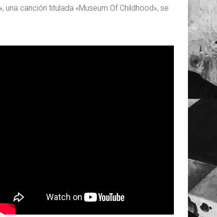
s», una canción titulada «Museum Of Childhood», se