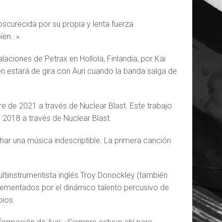
scurecida por su propia y lenta fuerza
bien…».
laciones de Petrax en Hollola, Finlandia, por Kai
n estará de gira con Auri cuando la banda salga de
e de 2021 a través de Nuclear Blast. Este trabajo
 2018 a través de Nuclear Blast.
har una música indescriptible. La primera canción
ltiinstrumentista inglés Troy Donockley (también
lementados por el dinámico talento percusivo de
pios.