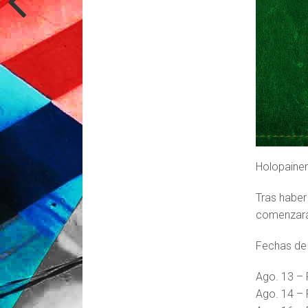
Holopainen
Tras haber
comenzará 
Fechas de l
Ago. 13 – F
Ago. 14 – F