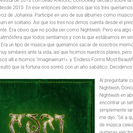
revista de 2018 con Dead Rhetoric, Donockley declaró sobre la 
desde 2010. En ese entonces decidimos que los tres queríamo
 voz de Johanna. Participé en uno de sus álbumes como músico i
bum en solitario. Así que los tres nos dimos cuenta desde el pri
te. Era obvio que no podía ser como Nightwish. Pero era algo
a atmósfera que todos sentíamos y con la que estábamos en sin
. Era un tipo de música que queríamos sacar de nosotros mis
muy similares ante la vida, así que hicimos nuestros planes, per
s allí e hicimos ‘Imaginaerum'». y ‘Endless Forms Most Beautifu
sultó que la fortuna nos sonrió con un año sabático. Decidimos s
Al preguntarle 
Nightwish, Dono
Nightwish en ab
encontrar un sel
simplemente lanc
me dijo: ‘Sé a q
de música celest
guitarras eléctri