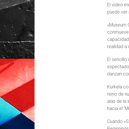
El video m
puede ver 
«Museum O
conmueve y
capacidad d
realidad a
El sencill
espectador
danzan con
Kurkela c
reino de n
alas de la
hacia el ‘M
Cuando «Sh
Beginnings