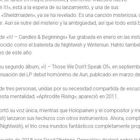
i III», está a la espera de su lanzamiento, y una de sus
 «Shieldmaiden», ya se ha revelado. Es una canción misteriosa, o
. Auri se nutre del misterio y la ambigüedad, así que todo está 
de «III – Candles & Beginnings» fue grabada en enero en las insta
ocido como el baterista de Nightwish y Wintersun. Hahto tambié
les de este año.
 su segundo álbum, «II – Those We Don’t Speak Of», en septiembr
tinuación del LP debut homónimo de Auri, publicado en marzo de
 de tres personas, unidas por su necesidad compartida de escuc
esta mentalidad, «Aphrodite Rising», apareció en 2011.
ortó su voz única, mientras que Holopainen y el compositor y mu
sh) lanzaron sus hechizos con otros instrumentos. Ahora, comp
(Nightwish), el trío crea mundos fantásticos completamente pro