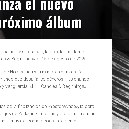
anza el nuevo
próximo álbum
lopainen, y su esposa, la popular cantante
dles & Beginnings», el 15 de agosto de 2025.
os de Holopainen y la inagotable maestría
un mundo que desafía los géneros. Fusionando
 y vanguardia, «III – Candles & Beginnings»
 de la finalización de «Yesterwynde», la obra
isajes de Yorkshire, Tuomas y Johanna creaban
s tanto musical como geográficamente.