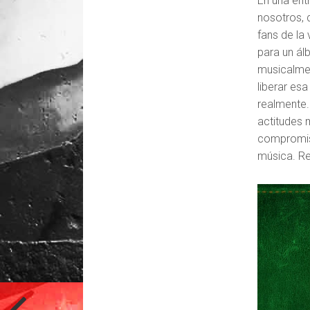
En una ent
nosotros, 
fans de la
para un ál
musicalmen
liberar es
realmente
actitudes 
compromiso
música. Re