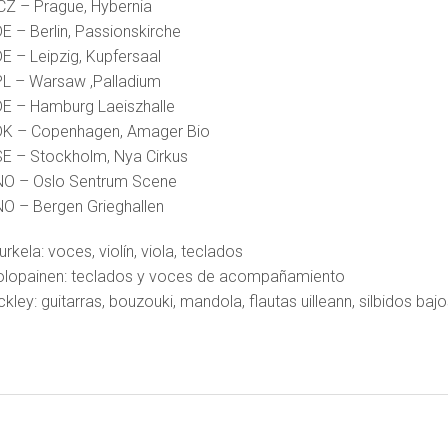
CZ – Prague, Hybernia
DE – Berlin, Passionskirche
DE – Leipzig, Kupfersaal
PL – Warsaw ,Palladium
DE – Hamburg Laeiszhalle
 DK – Copenhagen, Amager Bio
SE – Stockholm, Nya Cirkus
 NO – Oslo Sentrum Scene
NO – Bergen Grieghallen
kela: voces, violín, viola, teclados
lopainen: teclados y voces de acompañamiento
ley: guitarras, bouzouki, mandola, flautas uilleann, silbidos baj