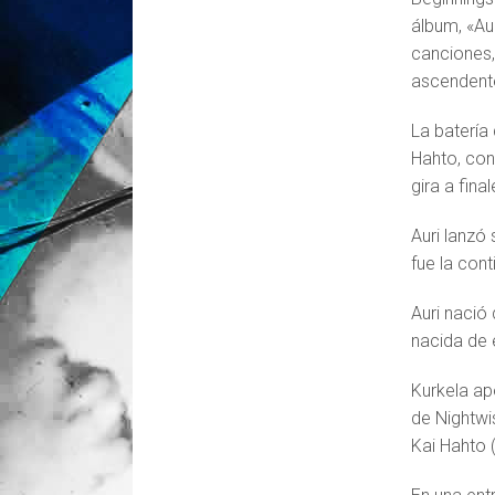
álbum, «Aur
canciones,
ascendente
La batería 
Hahto, con
gira a fina
Auri lanzó
fue la con
Auri nació
nacida de 
Kurkela ap
de Nightwi
Kai Hahto 