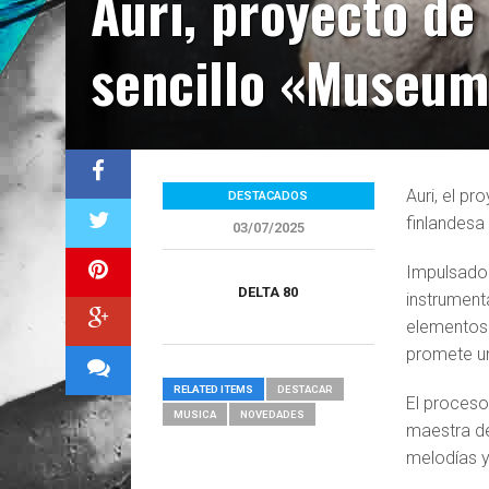
Auri, proyecto de
sencillo «Museum
Auri, el p
DESTACADOS
finlandesa
03/07/2025
Impulsado 
DELTA 80
instrument
elementos 
promete un
RELATED ITEMS
DESTACAR
El proceso
MUSICA
NOVEDADES
maestra de
melodías y