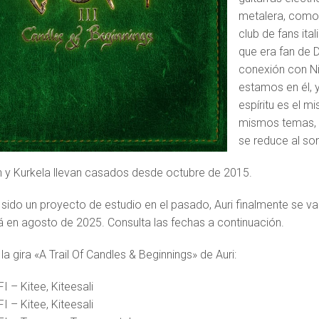
metalera, como y
club de fans ita
que era fan de D
conexión con Ni
estamos en él, 
espíritu es el 
mismos temas, p
se reduce al so
 y Kurkela llevan casados ​​desde octubre de 2015.
 sido un proyecto de estudio en el pasado, Auri finalmente se va 
en agosto de 2025. Consulta las fechas a continuación.
a gira «A Trail Of Candles & Beginnings» de Auri:
I – Kitee, Kiteesali
I – Kitee, Kiteesali