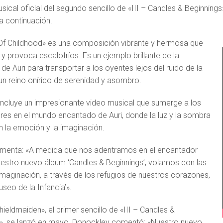
usical oficial del segundo sencillo de «III – Candles & Beginning
a continuación.
f Childhood» es una composición vibrante y hermosa que
 provoca escalofríos. Es un ejemplo brillante de la
e Auri para transportar a los oyentes lejos del ruido de la
 un reino onírico de serenidad y asombro.
o incluye un impresionante video musical que sumerge a los
es en el mundo encantado de Auri, donde la luz y la sombra
 la emoción y la imaginación.
omenta: «A medida que nos adentramos en el encantador
uestro nuevo álbum ‘Candles & Beginnings’, volamos con las
 imaginación, a través de los refugios de nuestros corazones,
useo de la Infancia’».
ieldmaiden», el primer sencillo de «III – Candles &
», se lanzó en mayo, Donockley comentó: «Nuestro nuevo