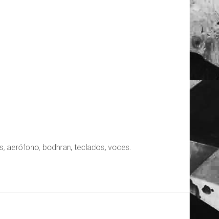
os, aerófono, bodhran, teclados, voces.