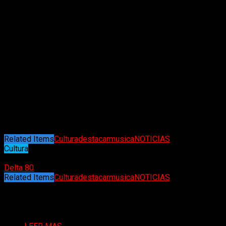
ambiente que se respira, con todas las emociones y la gente
reunida para alabar a esta leyenda de la música».
Eddie Hayes, de 19 años, viajó desde Newcastle para el
evento. «Personas como Ozzy nunca volverán a estar
presentes», dijo. «Es una persona única. Nadie como él, nadie
jamás será como él en cuanto a música y personalidad. «He
viajado tres o cuatro horas, pero vale la pena solo por esos
cinco minutos». Otro fan, Will Brain, de 27 años, de Worcester,
dijo que la procesión fue «bastante poética». «Muestra cuánta
gente lo quería y cuántas vidas tocó con su música», dijo.
«Fue muy emotivo. Ver a la familia y a Sharon y lo
conmovidos que estaban fue muy duro de ver».
Related Items
Cultura
destacar
musica
NOTICIAS
Cultura
30/07/2025
Delta 80
Related Items
Cultura
destacar
musica
NOTICIAS
Puede interesarte