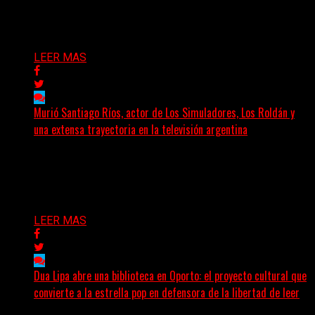
viernes...
Delta 80
03/07/2026
LEER MAS
Murió Santiago Ríos, actor de Los Simuladores, Los Roldán y
una extensa trayectoria en la televisión argentina
El actor, director, dramaturgo y docente Santiago Ríos
falleció a los 70 años, según confirmó la Asociación...
Delta 80
03/07/2026
LEER MAS
Dua Lipa abre una biblioteca en Oporto: el proyecto cultural que
convierte a la estrella pop en defensora de la libertad de leer