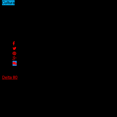
Cultura
Familiares y fans despiden
emotivamente a Ozzy Osbourne
Familiares y fans despiden emotivamente a Ozzy Osbourne
Delta 80
30/07/2025
(Ian Youngs) La familia de Ozzy Osbourne acompañó el
féretro de la leyenda del rock en un emotivo último viaje por
su ciudad natal, presenciado por miles de fans que vitorearon
y corearon su nombre.
Sharon Osbourne, entre lágrimas, añadió una rosa rosa a las