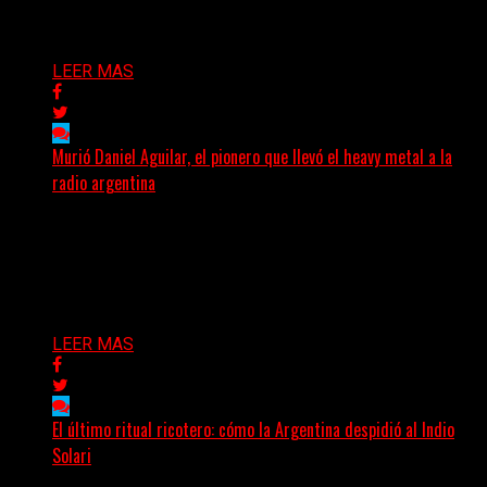
Delta 80
13/06/2026
LEER MAS
Murió Daniel Aguilar, el pionero que llevó el heavy metal a la
radio argentina
La comunidad del rock pesado argentino atraviesa
horas de profundo dolor tras conocerse el fallecimiento
de Daniel...
Delta 80
09/06/2026
LEER MAS
El último ritual ricotero: cómo la Argentina despidió al Indio
Solari