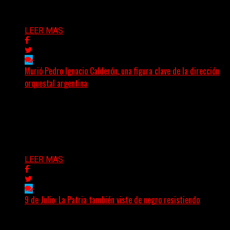
Delta 80
17/07/2026
LEER MAS
Murió Pedro Ignacio Calderón, una figura clave de la dirección
orquestal argentina
El director de orquesta Pedro Ignacio Calderón, una de
las personalidades más influyentes de la música
académica...
Delta 80
13/07/2026
LEER MAS
9 de Julio: La Patria también viste de negro resistiendo
Cada 9 de Julio, la Argentina recuerda aquella jornada de
1816 en la que un grupo de...