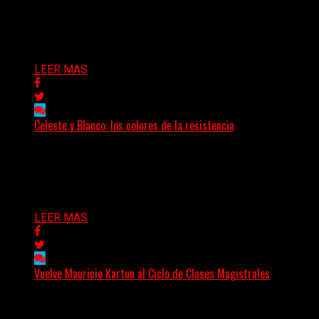
Mientras la mayoría de las grandes figuras del pop
expanden sus marcas hacia la moda, la cosmética...
Delta 80
29/06/2026
LEER MAS
Celeste y Blanco: los colores de la resistencia
Cuando el acero de una nación late en el corazón de su
pueblo Cada 20 de junio,...
Delta 80
20/06/2026
LEER MAS
Vuelve Mauricio Kartun al Ciclo de Clases Magistrales
Más de 3.000 personas ya pasaron por sus clases. Y
este año propone algo distinto: meterse en...