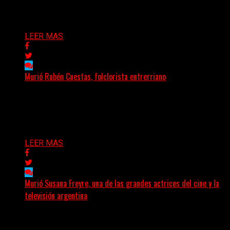
Delta 80
09/07/2026
LEER MAS
Murió Rubén Cuestas, folclorista entrerriano
Murió este domingo Rubén Cuestas, uno de los
máximos referentes de la música litoraleña y de la...
Delta 80
05/07/2026
LEER MAS
Murió Susana Freyre, una de las grandes actrices del cine y la
televisión argentina
El arte argentino despide a una de sus grandes
protagonistas. La actriz Susana Freyre falleció este