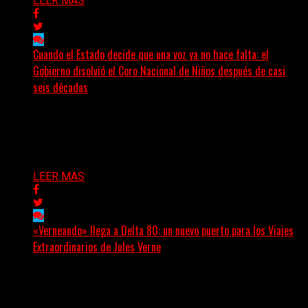
LEER MAS
Cuando el Estado decide que una voz ya no hace falta: el
Gobierno disolvió el Coro Nacional de Niños después de casi
seis décadas
Hay noticias que se leen en pocos segundos y, sin
embargo, necesitan mucho más tiempo para ser...
Delta 80
01/08/2026
LEER MAS
«Verneando» llega a Delta 80: un nuevo puerto para los Viajes
Extraordinarios de Jules Verne
Desde agosto, Delta 80 incorporará a su programación
uno de los espacios de divulgación verniana más
importantes...