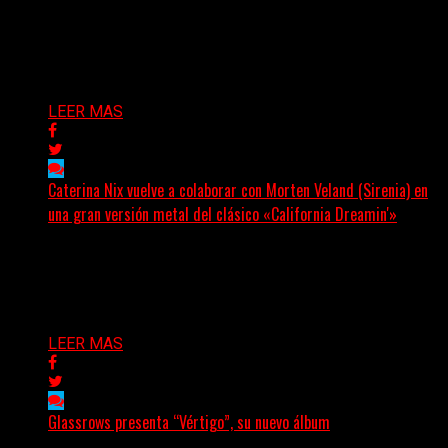
Hay proyectos que no solo crecen con el paso del
tiempo: también ayudan a crecer a toda...
Delta 80
07/08/2026
LEER MAS
Caterina Nix vuelve a colaborar con Morten Veland (Sirenia) en
una gran versión metal del clásico «California Dreamin'»
La vocalista chilena de Chaos Magic participa junto a
Helle Bohdanova (Ignea) y Karmen Klinc (Venus 5)...
Delta 80
07/08/2026
LEER MAS
Glassrows presenta “Vértigo”, su nuevo álbum