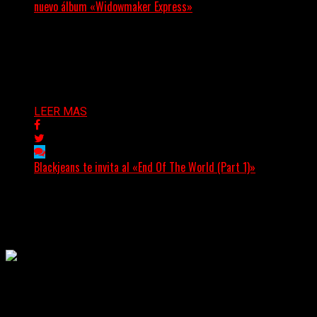
nuevo álbum «Widowmaker Express»
(No Rules) El cantautor de Tacoma, Kye Alfred Hillig,
regresa con «Widowmaker Express», un nuevo álbum
profundamente...
Delta 80
06/08/2026
LEER MAS
Blackjeans te invita al «End Of The World (Part 1)»
(Tallulah PR) Hoy, el artista neoyorquino Blackjeans
invita a los oyentes a su universo salvaje y teatral...
Delta 80
06/08/2026
Rock, pop, metal, hard rock, dance, electrónica, etc. Música las
24 horas todo el año sin cambiar de emisora.
Sitio creado por SOLUMEDIA.COM.AR ©