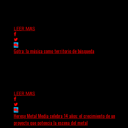
(Nadya Cabrera) Los Basta presentan “Días y días”,
primer adelanto de lo que será su segundo álbum...
Delta 80
08/08/2026
LEER MAS
Gotra: la música como territorio de búsqueda
Hay músicas que buscan respuestas y otras que
prefieren abrir preguntas. En ese territorio, donde el
sonido...
Delta 80
08/08/2026
LEER MAS
Heresy Metal Media celebra 14 años: el crecimiento de un
proyecto que potencia la escena del metal