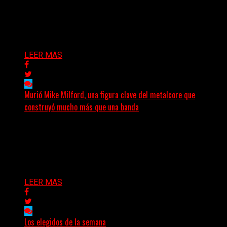
The Scepter, un paciente de 27 años y una historia
sobre música, comunidad y las distintas maneras...
Delta 80
09/08/2026
LEER MAS
Murió Mike Milford, una figura clave del metalcore que
construyó mucho más que una banda
El mundo del metalcore estadounidense recibió una
noticia que golpeó especialmente a quienes conocen la
historia del...
Delta 80
09/08/2026
LEER MAS
Los elegidos de la semana