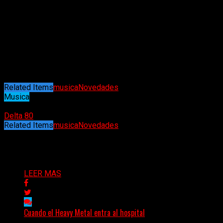
¿La banda tiene material nuevo próximamente?
Nico: si! Estamos trabajando activamente en el lanzamiento
de nuestro próximo EP programado para el otoño de 2023.
También deberíamos lanzar un nuevo sencillo en junio de
2023. Estamos muy orgullosos del trabajo que hemos hecho
y de las canciones que están por venir. No podemos esperar
para compartirlos con tantas personas como sea posible.
Related Items
musica
Novedades
Musica
19/06/2023
Delta 80
Related Items
musica
Novedades
Puede interesarte
LEER MAS
Cuando el Heavy Metal entra al hospital