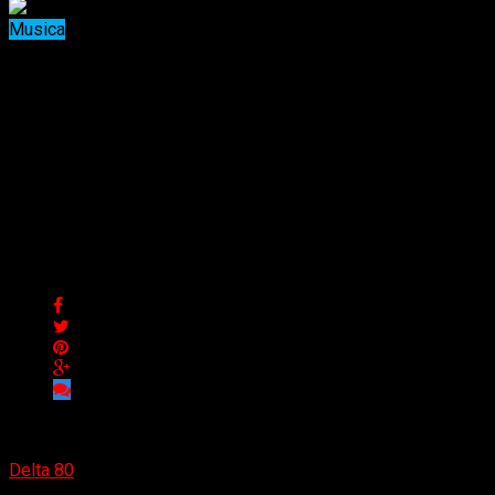
Musica
La banda francesa Ways
difumina los límites entre el
metal alternativo y el post
hardcore
La banda francesa Ways difumina los límites entre el metal
alternativo y el post hardcore
Delta 80
19/06/2023