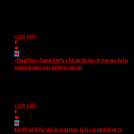
(Elvis Attack) Glassrows presenta «Vértigo», un álbum
que pone en palabras y sonidos las emociones que
atraviesan...
Delta 80
07/08/2026
LEER MAS
«Pesadillas»: Daniel Devita y Adrián Barilari firman una de las
colaboraciones más potentes del año
Hay canciones que nacen para acompañar un momento
y otras que buscan dejar una marca. «Pesadillas», la...
Delta 80
06/08/2026
LEER MAS
Kye Alfred Hillig aborda el destino, la fe y la pérdida en su