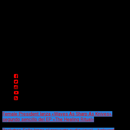
Comunicate con Nosotros
Delta 80 - 2026. Transmite a través de
su plataforma online desde Caseros,
3F, Bs. As., Argentina. Whatsapp: +54
911 5833 5083 | Mail:
delta80@live.com.ar | Para tener un
espacio: delta80@live.com.ar
Female President lanza «Waves As Sharp As Knives»,
segundo sencillo del EP «The Healing Ritual»