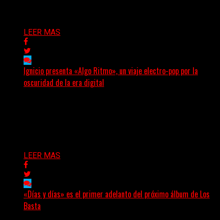
Delta 80
09/08/2026
LEER MAS
Ignicio presenta «Algo Ritmo», un viaje electro-pop por la
oscuridad de la era digital
(DyM) Electro-pop, oscuridad y alienación digital se
encuentran en el nuevo EP conceptual del artista
santafesino, una...
Delta 80
08/08/2026
LEER MAS
«Días y días» es el primer adelanto del próximo álbum de Los
Basta