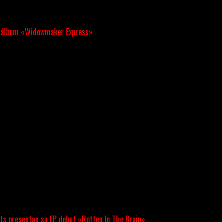
evo álbum «Widowmaker Express»
egresa con «Widowmaker Express», un nuevo álbum profundamente.
a los oyentes a su universo salvaje y teatral...
ts presentan su EP debut «Rotten In The Brain»