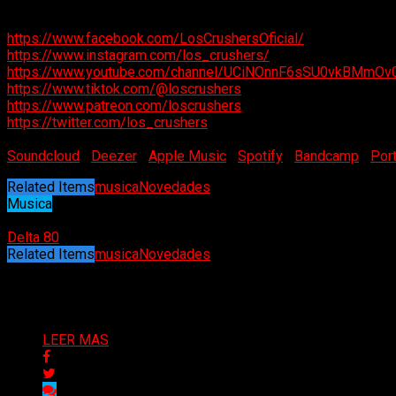
https://www.facebook.com/LosCrushersOficial/
https://www.instagram.com/los_crushers/
https://www.youtube.com/channel/UCiNOnnF6sSU0vkBMmO
https://www.tiktok.com/@loscrushers
https://www.patreon.com/loscrushers
https://twitter.com/los_crushers
Soundcloud
|
Deezer
|
Apple Music
|
Spotify
|
Bandcamp
|
Port
Related Items
musica
Novedades
Musica
05/11/2022
Delta 80
Related Items
musica
Novedades
Puede interesarte
LEER MAS