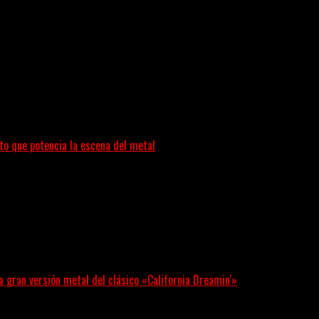
brir preguntas. En ese territorio, donde el sonido...
to que potencia la escena del metal
 también ayudan a crecer a toda...
na gran versión metal del clásico «California Dreamin'»
le Bohdanova (Ignea) y Karmen Klinc (Venus 5)...