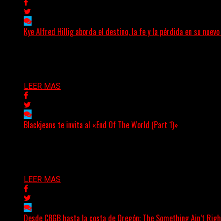
Kye Alfred Hillig aborda el destino, la fe y la pérdida en su nu
(No Rules) El cantautor de Tacoma, Kye Alfred Hillig, r
Delta 80
06/08/2026
LEER MAS
Blackjeans te invita al «End Of The World (Part 1)»
(Tallulah PR) Hoy, el artista neoyorquino Blackjeans invita 
Delta 80
06/08/2026
LEER MAS
Desde CBGB hasta la costa de Oregón: The Something Ain’t Righ