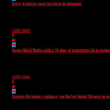
Gotra: la música como territorio de búsqueda
Hay músicas que buscan respuestas y otras que prefieren a
Delta 80
08/08/2026
LEER MAS
Heresy Metal Media celebra 14 años: el crecimiento de un proyec
Hay proyectos que no solo crecen con el paso del tiempo:
Delta 80
07/08/2026
LEER MAS
Caterina Nix vuelve a colaborar con Morten Veland (Sirenia) en u
La vocalista chilena de Chaos Magic participa junto a Hel