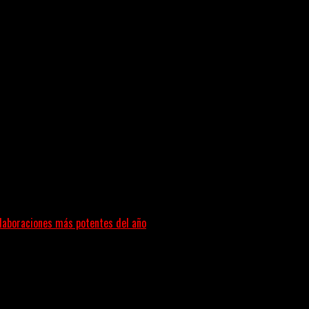
e pone en palabras y sonidos las emociones que atraviesan...
colaboraciones más potentes del año
as que buscan dejar una marca. «Pesadillas», la...