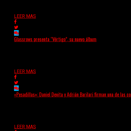
Delta 80
07/08/2026
LEER MAS
Glassrows presenta “Vértigo”, su nuevo álbum
(Elvis Attack) Glassrows presenta «Vértigo», un álbum qu
Delta 80
07/08/2026
LEER MAS
«Pesadillas»: Daniel Devita y Adrián Barilari firman una de las 
Hay canciones que nacen para acompañar un momento y otr
Delta 80
06/08/2026
LEER MAS