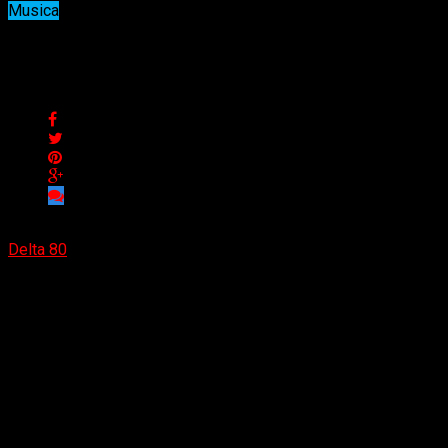
Musica
Los Crushers estrena videoclip de
Los Crushers estrena videoclip de su sencillo «Pájaros de fue
Delta 80
05/11/2022
(Iged Records) El nuevo trabajo ya se encuentra disponible en 
primer adelanto de lo que será su nuevo larga duración.
«Pájaros de fuego»
está inspirada en historias que nos hacen 
desarrollo sonoro. Fue producido, grabado y mezclado por G
El vídeo fue dirigido por Benjamín Peric y grabado en el Barri
ciudad hasta las alturas de esta misma.