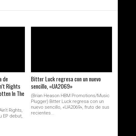
LEER MAS
a de
Bitter Luck regresa con un nuevo
n’t Rights
sencillo, «UA2069»
tten In The
(Brian Heason HBM Promotions/Music
Plugger) Bitter Luck regresa con un
nuevo sencillo, «UA2069», fruto de sus
n’t Rights,
recientes...
u EP debut,