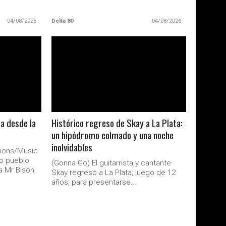
04/08/2026
Delta 80
04/08/2026
LEER MAS
a desde la
Histórico regreso de Skay a La Plata:
un hipódromo colmado y una noche
inolvidables
ions/Music
o pueblo
(Gonna Go) El guitarrista y cantante
a Mr Bison,
Skay regresó a La Plata, luego de 12
años, para presentarse...