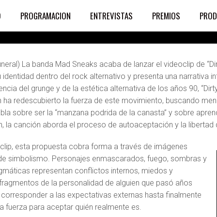
tenticidad en el rock a
O
PROGRAMACION
ENTREVISTAS
PREMIOS
PROD
Funeral) La banda Mad Sneaks acaba de lanzar el videoclip de “Di
 identidad dentro del rock alternativo y presenta una narrativa i
uencia del grunge y de la estética alternativa de los años 90, “
 ha redescubierto la fuerza de este movimiento, buscando meno
bla sobre ser la “manzana podrida de la canasta” y sobre aprend
, la canción aborda el proceso de autoaceptación y la libertad d
oclip, esta propuesta cobra forma a través de imágenes
de simbolismo. Personajes enmascarados, fuego, sombras y
igmáticas representan conflictos internos, miedos y
 fragmentos de la personalidad de alguien que pasó años
 corresponder a las expectativas externas hasta finalmente
la fuerza para aceptar quién realmente es.