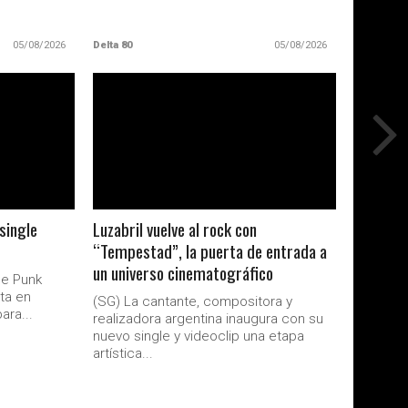
05/08/2026
Delta 80
05/08/2026
LEER MAS
single
Luzabril vuelve al rock con
“Tempestad”, la puerta de entrada a
un universo cinematográfico
de Punk
ta en
(SG) La cantante, compositora y
ara...
realizadora argentina inaugura con su
nuevo single y videoclip una etapa
artística...