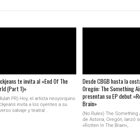
LEER MAS
LEER MAS
ckjeans te invita al «End Of The
Desde CBGB hasta la cost
ld (Part 1)»
Oregón: The Something Ai
presentan su EP debut «Ro
llulah PR) Hoy, el artista neoyorquino
Brain»
ckjeans invita a los oyentes a su
verso salvaje y teatral...
(No Rules) The Something Ai
de Astoria, Oregón, lanzó s
«Rotten In The Brain»,...