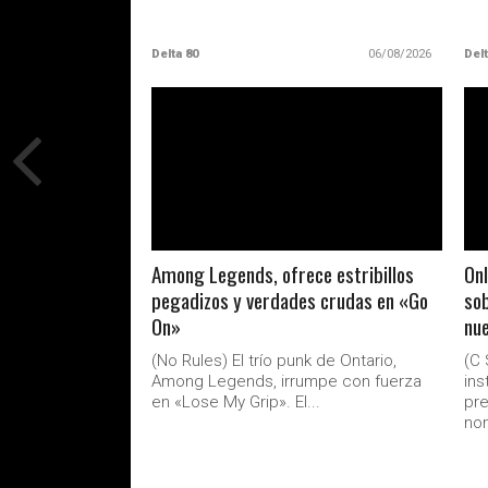
Delta 80
06/08/2026
Delt
LEER MAS
Among Legends, ofrece estribillos
Onl
pegadizos y verdades crudas en «Go
sob
On»
nue
(No Rules) El trío punk de Ontario,
(C 
Among Legends, irrumpe con fuerza
ins
en «Lose My Grip». El...
pre
nom