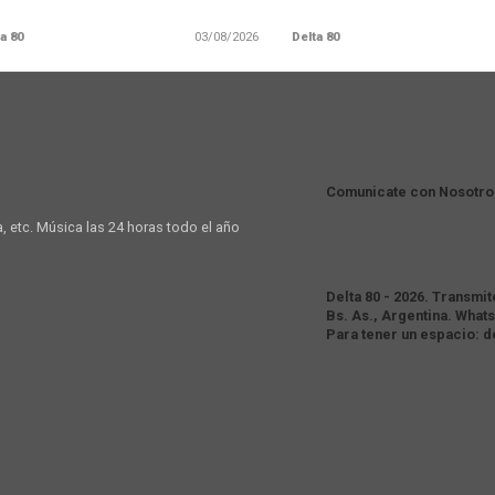
a 80
03/08/2026
Delta 80
Comunicate con Nosotro
a, etc. Música las 24 horas todo el año
Delta 80 - 2026. Transmi
Bs. As., Argentina. Whats
Para tener un espacio: 