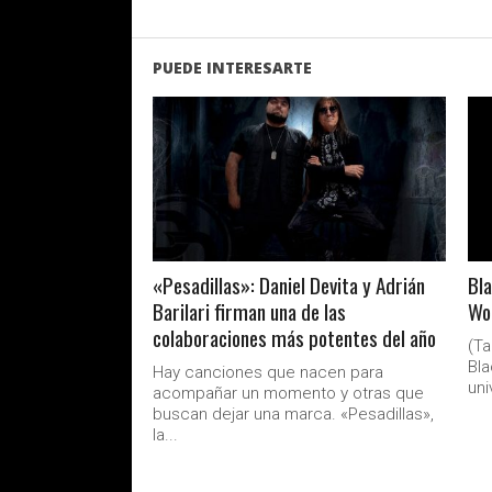
PUEDE INTERESARTE
LEER MAS
«Pesadillas»: Daniel Devita y Adrián
Bla
Barilari firman una de las
Wor
colaboraciones más potentes del año
(Ta
Bla
Hay canciones que nacen para
uni
acompañar un momento y otras que
buscan dejar una marca. «Pesadillas»,
la...