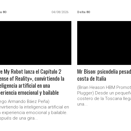
a 80
04/08/2026
Delta 80
LEER MAS
LEER MAS
e My Robot lanza el Capítulo 2
Mr Bison: psicodelia pesad
nse of Reality», convirtiendo la
costa de Italia
eligencia artificial en una
(Brian Heason HBM Promot
eriencia emocional y bailable
Plugger) Desde un pequeñ
costero de la Toscana lleg
iego Armando Báez Peña)
una...
virtiendo la inteligencia artificial en
 experiencia emocional y bailable.
pués de una gira...