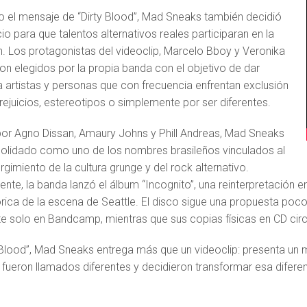
 el mensaje de “Dirty Blood”, Mad Sneaks también decidió
io para que talentos alternativos reales participaran en la
. Los protagonistas del videoclip, Marcelo Bboy y Veronika
ron elegidos por la propia banda con el objetivo de dar
 a artistas y personas que con frecuencia enfrentan exclusión
rejuicios, estereotipos o simplemente por ser diferentes.
r Agno Dissan, Amaury Johns y Phill Andreas, Mad Sneaks
olidado como uno de los nombres brasileños vinculados al
rgimiento de la cultura grunge y del rock alternativo.
nte, la banda lanzó el álbum “Incognito”, una reinterpretación e
tórica de la escena de Seattle. El disco sigue una propuesta poc
te solo en Bandcamp, mientras que sus copias físicas en CD circu
 Blood”, Mad Sneaks entrega más que un videoclip: presenta un m
 fueron llamados diferentes y decidieron transformar esa diferen