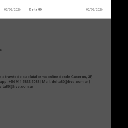
03/08/2026
Delta 80
02/08/2026
s
te a través de su plataforma online desde Caseros, 3F,
app: +54 911 5833 5083 | Mail: delta80@live.com.ar |
delta80@live.com.ar