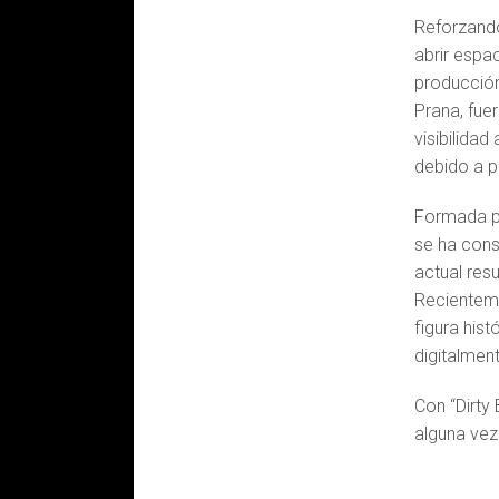
Reforzando
abrir espac
producción
Prana, fue
visibilidad
debido a p
Formada po
se ha cons
actual resu
Recienteme
figura his
digitalmen
Con “Dirty
alguna vez