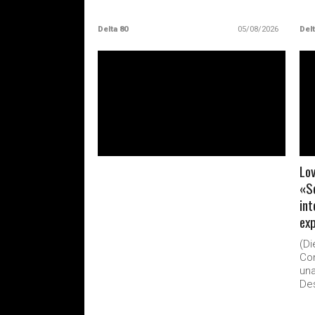
Delta 80
05/08/2026
Delt
LEER MAS
Lov
«Se
int
exp
(D
Con
una
Des