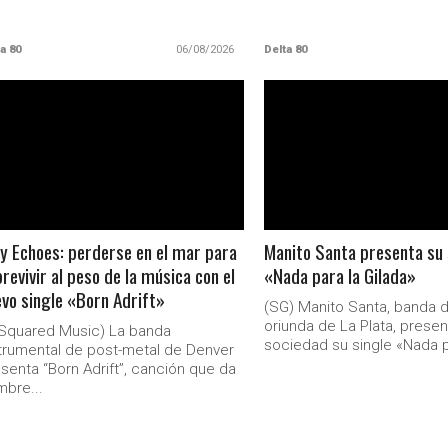
a 80
06/08/2026
Delta 80
LEER MAS
LEER MAS
y Echoes: perderse en el mar para
Manito Santa presenta su 
revivir al peso de la música con el
«Nada para la Gilada»
vo single «Born Adrift»
(SG) Manito Santa, banda 
oriunda de La Plata, presen
Squared Music) La banda
sociedad su single «Nada p
trumental de post-metal de Denver
senta “Born Adrift”, canción que da
bre...