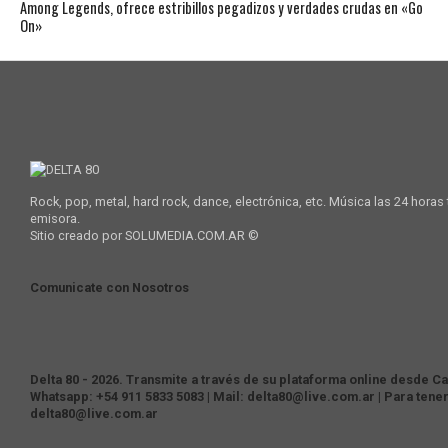
Among Legends, ofrece estribillos pegadizos y verdades crudas en «Go
On»
Rock, pop, metal, hard rock, dance, electrónica, etc. Música las 24 horas
emisora.
Sitio creado por SOLUMEDIA.COM.AR ©
Comunicate con Nosotros
Delta 80 - 2026. Transmite a través de su plataforma online desde Cas
Whatsapp: +54 911 5833 5083 | Mail: delta80@live.com.ar | Para tene
delta80@live.com.ar