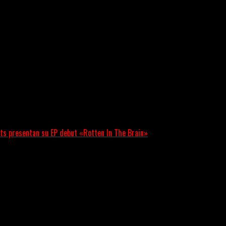
ts presentan su EP debut «Rotten In The Brain»
 lanzó su EP debut, «Rotten In The Brain»,...