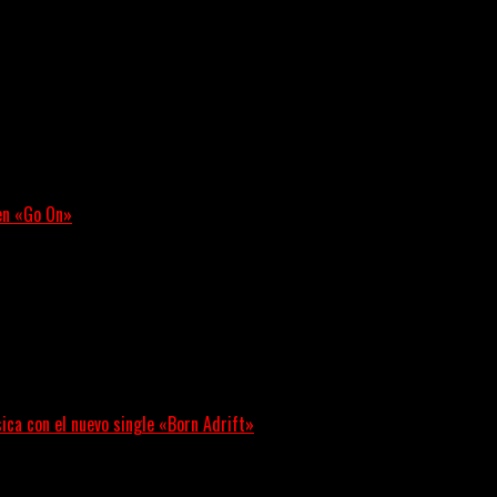
 regresa con un nuevo sencillo, «UA2069», fruto de sus recient
 en «Go On»
e con fuerza en «Lose My Grip». El...
sica con el nuevo single «Born Adrift»
 Denver presenta “Born Adrift”, canción que da nombre...