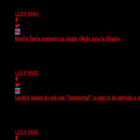
Delta 80
04/08/2026
LEER MAS
Manito Santa presenta su single «Nada para la Gilada»
(SG) Manito Santa, banda de Punk oriunda de La Plata, pr
Delta 80
04/08/2026
LEER MAS
Luzabril vuelve al rock con “Tempestad”, la puerta de entrada a 
(SG) La cantante, compositora y realizadora argentina inau
Delta 80
04/08/2026
LEER MAS