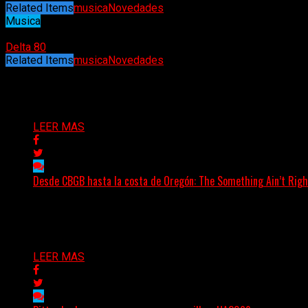
Related Items
musica
Novedades
Musica
23/12/2023
Delta 80
Related Items
musica
Novedades
Puede interesarte
LEER MAS
Desde CBGB hasta la costa de Oregón: The Something Ain’t Righ
(No Rules) The Something Ain’t Rights, de Astoria, Oregón,
Delta 80
05/08/2026
LEER MAS