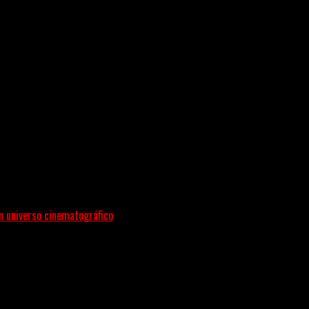
esenta en sociedad su single «Nada para...
un universo cinematográfico
gura con su nuevo single y videoclip una etapa artística...