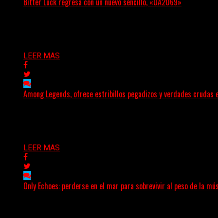
Bitter Luck regresa con un nuevo sencillo, «UA2069»
(Brian Heason HBM Promotions/Music Plugger) Bitter Luck
Delta 80
05/08/2026
LEER MAS
Among Legends, ofrece estribillos pegadizos y verdades crudas
(No Rules) El trío punk de Ontario, Among Legends, irrump
Delta 80
05/08/2026
LEER MAS
Only Echoes: perderse en el mar para sobrevivir al peso de la mú
(C Squared Music) La banda instrumental de post-metal de