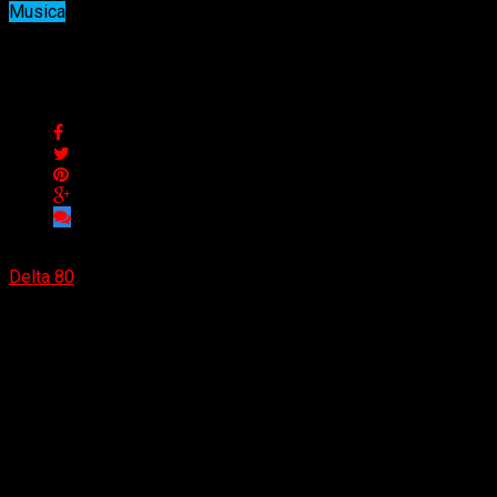
Musica
Nuevo single de Anna Strauss
Nuevo single de Anna Strauss
Delta 80
23/12/2023
(Cultura Infernal) En este último sencillo del año por parte d
mucho más áspero y saturado que al de sus pasados lanzamientos
disonancia y contundencia del sonido, idea también reflejada el