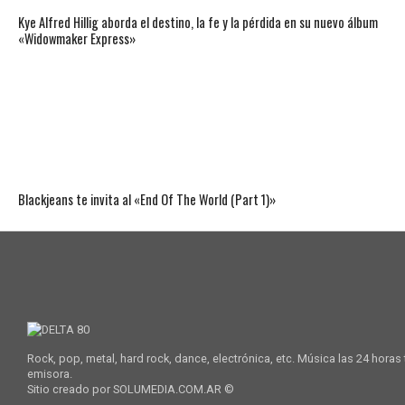
Kye Alfred Hillig aborda el destino, la fe y la pérdida en su nuevo álbum
«Widowmaker Express»
Blackjeans te invita al «End Of The World (Part 1)»
Rock, pop, metal, hard rock, dance, electrónica, etc. Música las 24 horas
emisora.
Sitio creado por SOLUMEDIA.COM.AR ©