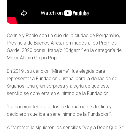
Connie y Pablo son un dúo de la ciudad de Pergamino,
Provincia de Buenos Aires, nominados a los Premios
Gardel 2020 por su trabajo “Origami” en la categoría de
Mejor Álbum Grupo Pop.
En 2019 , su canción “Mírame”, fue elegida para
representar a Fundación Justina, para la donación de
órganos. Una gran sorpresa y alegría de que este
sencillo se convierta en el himno de la Fundación.
“La canción llegó a oídos de la mamá de Justina y
decidieron que iba a ser el himno de la Fundación“.
A “Mírame” le siguieron los sencillos “Voy a Decir Que Si”