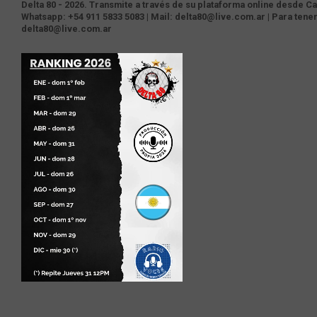
Delta 80 - 2026. Transmite a través de su plataforma online desde Cas
Whatsapp: +54 911 5833 5083 | Mail: delta80@live.com.ar | Para tene
delta80@live.com.ar