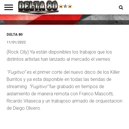
MUSICA
Nuevos lanzamientos de Rock City
ENTREVISTAS
PREMIOS
PRODUCCIONES
PROGRAMACION
CONTACTO
HOMEPAGE
DELTA 80
11/01/2022
(Rock City) Ya están disponibles los trabajos que los
distintos artistas han lanzado al mercado el viernes:
“Fugitivo”
es el primer corte del nuevo disco de los Killer
Burritos y ya esta disponible en todas las tiendas de
streaming.
“Fugitivo”
fue grabado en tiempos de
aislamiento de manera remota con Franco Mascotti,
Ricardo Vilaseca y un trabajoso armado de orquestacion
de Diego Olivero.