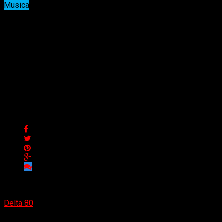
Musica
Spread Eagle celebra 35 años de
su álbum debut con gira de
aniversario y lanzamientos
exclusivos
Spread Eagle celebra 35 años de su álbum debut con gira de
aniversario y lanzamientos exclusivos
Delta 80
19/01/2025