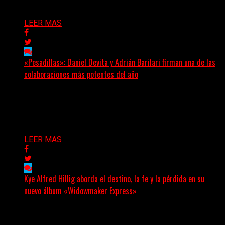
Delta 80
07/08/2026
LEER MAS
«Pesadillas»: Daniel Devita y Adrián Barilari firman una de las
colaboraciones más potentes del año
Hay canciones que nacen para acompañar un momento
y otras que buscan dejar una marca. «Pesadillas», la...
Delta 80
06/08/2026
LEER MAS
Kye Alfred Hillig aborda el destino, la fe y la pérdida en su
nuevo álbum «Widowmaker Express»
(No Rules) El cantautor de Tacoma, Kye Alfred Hillig,
regresa con «Widowmaker Express», un nuevo álbum