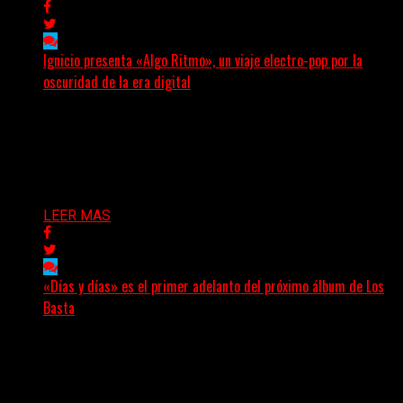
Ignicio presenta «Algo Ritmo», un viaje electro-pop por la
oscuridad de la era digital
(DyM) Electro-pop, oscuridad y alienación digital se
encuentran en el nuevo EP conceptual del artista
santafesino, una...
Delta 80
08/08/2026
LEER MAS
«Días y días» es el primer adelanto del próximo álbum de Los
Basta
(Nadya Cabrera) Los Basta presentan “Días y días”,
primer adelanto de lo que será su segundo álbum...
Delta 80
08/08/2026