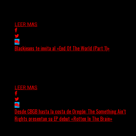
profundamente...
Delta 80
06/08/2026
LEER MAS
Blackjeans te invita al «End Of The World (Part 1)»
(Tallulah PR) Hoy, el artista neoyorquino Blackjeans
invita a los oyentes a su universo salvaje y teatral...
Delta 80
06/08/2026
LEER MAS
Desde CBGB hasta la costa de Oregón: The Something Ain’t
Rights presentan su EP debut «Rotten In The Brain»
(No Rules) The Something Ain’t Rights, de Astoria,
Oregón, lanzó su EP debut, «Rotten In The Brain»,...