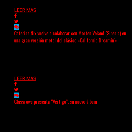
LEER MAS
Caterina Nix vuelve a colaborar con Morten Veland (Sirenia) en
una gran versión metal del clásico «California Dreamin'»
La vocalista chilena de Chaos Magic participa junto a
Helle Bohdanova (Ignea) y Karmen Klinc (Venus 5)...
Delta 80
07/08/2026
LEER MAS
Glassrows presenta “Vértigo”, su nuevo álbum
(Elvis Attack) Glassrows presenta «Vértigo», un álbum
que pone en palabras y sonidos las emociones que
atraviesan...