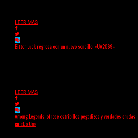
Delta 80
05/08/2026
LEER MAS
Bitter Luck regresa con un nuevo sencillo, «UA2069»
(Brian Heason HBM Promotions/Music Plugger) Bitter
Luck regresa con un nuevo sencillo, «UA2069», fruto de
sus recientes...
Delta 80
05/08/2026
LEER MAS
Among Legends, ofrece estribillos pegadizos y verdades crudas
en «Go On»
(No Rules) El trío punk de Ontario, Among Legends,