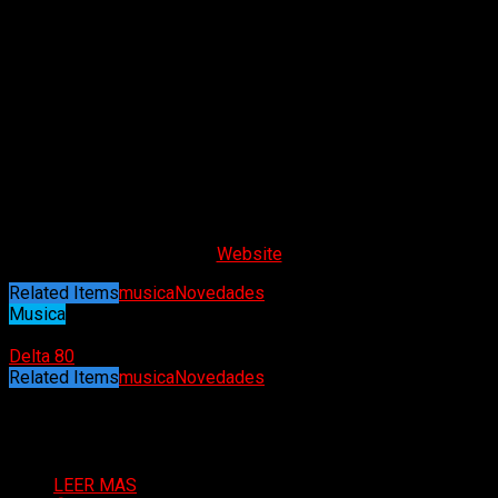
Formada en las calles de Nueva York, Spread Eagle
rápidamente dejó su huella con su explosivo álbum debut,
recibiendo elogios de la crítica por su sonido sin filtros y el
inolvidable single
“Switchblade serenade”
, que iluminó MTV y
solidificó su lugar en la historia del rock. Su legado continuó
con el lanzamiento de
«Open to the public»
y el clásico
moderno
«Subway to the stars»
. Ahora, 35 años después,
Spread Eagle sigue siendo una fuerza a tener en cuenta,
llevando su marca distintiva de streetmetal a una audiencia
global.
Website
Related Items
musica
Novedades
Musica
19/01/2025
Delta 80
Related Items
musica
Novedades
Puede interesarte
LEER MAS