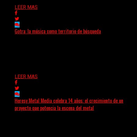
LEER MAS
Gotra: la música como territorio de búsqueda
Hay músicas que buscan respuestas y otras que
prefieren abrir preguntas. En ese territorio, donde el
sonido...
Delta 80
08/08/2026
LEER MAS
Heresy Metal Media celebra 14 años: el crecimiento de un
proyecto que potencia la escena del metal
Hay proyectos que no solo crecen con el paso del
tiempo: también ayudan a crecer a toda...
Delta 80
07/08/2026