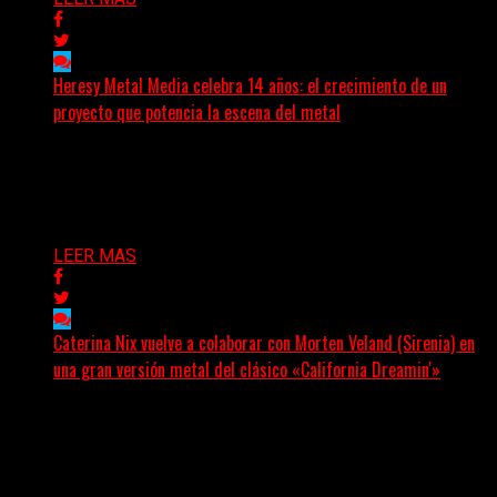
Heresy Metal Media celebra 14 años: el crecimiento de un
proyecto que potencia la escena del metal
Hay proyectos que no solo crecen con el paso del
tiempo: también ayudan a crecer a toda...
Delta 80
07/08/2026
LEER MAS
Caterina Nix vuelve a colaborar con Morten Veland (Sirenia) en
una gran versión metal del clásico «California Dreamin'»
La vocalista chilena de Chaos Magic participa junto a
Helle Bohdanova (Ignea) y Karmen Klinc (Venus 5)...
Delta 80
07/08/2026