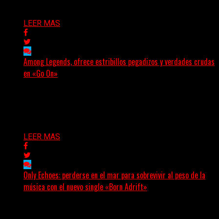
Delta 80
05/08/2026
LEER MAS
Among Legends, ofrece estribillos pegadizos y verdades crudas
en «Go On»
(No Rules) El trío punk de Ontario, Among Legends,
irrumpe con fuerza en «Lose My Grip». El...
Delta 80
05/08/2026
LEER MAS
Only Echoes: perderse en el mar para sobrevivir al peso de la
música con el nuevo single «Born Adrift»
(C Squared Music) La banda instrumental de post-metal
de Denver presenta “Born Adrift”, canción que da