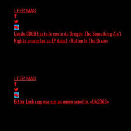
LEER MAS
Desde CBGB hasta la costa de Oregón: The Something Ain’t
Rights presentan su EP debut «Rotten In The Brain»
(No Rules) The Something Ain’t Rights, de Astoria,
Oregón, lanzó su EP debut, «Rotten In The Brain»,...
Delta 80
05/08/2026
LEER MAS
Bitter Luck regresa con un nuevo sencillo, «UA2069»
(Brian Heason HBM Promotions/Music Plugger) Bitter
Luck regresa con un nuevo sencillo, «UA2069», fruto de
sus recientes...