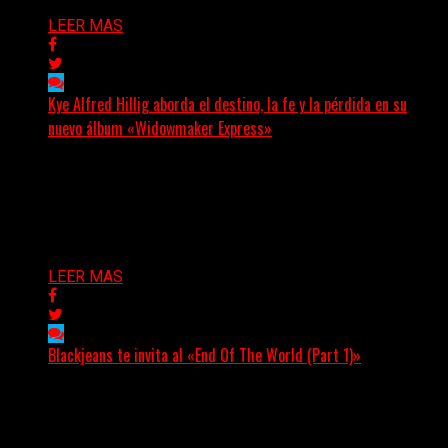
LEER MAS
Kye Alfred Hillig aborda el destino, la fe y la pérdida en su
nuevo álbum «Widowmaker Express»
(No Rules) El cantautor de Tacoma, Kye Alfred Hillig,
regresa con «Widowmaker Express», un nuevo álbum
profundamente...
Delta 80
06/08/2026
LEER MAS
Blackjeans te invita al «End Of The World (Part 1)»
(Tallulah PR) Hoy, el artista neoyorquino Blackjeans
invita a los oyentes a su universo salvaje y teatral...
Delta 80
06/08/2026