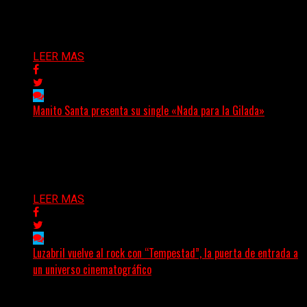
nombre...
Delta 80
04/08/2026
LEER MAS
Manito Santa presenta su single «Nada para la Gilada»
(SG) Manito Santa, banda de Punk oriunda de La Plata,
presenta en sociedad su single «Nada para...
Delta 80
04/08/2026
LEER MAS
Luzabril vuelve al rock con “Tempestad”, la puerta de entrada a
un universo cinematográfico
(SG) La cantante, compositora y realizadora argentina