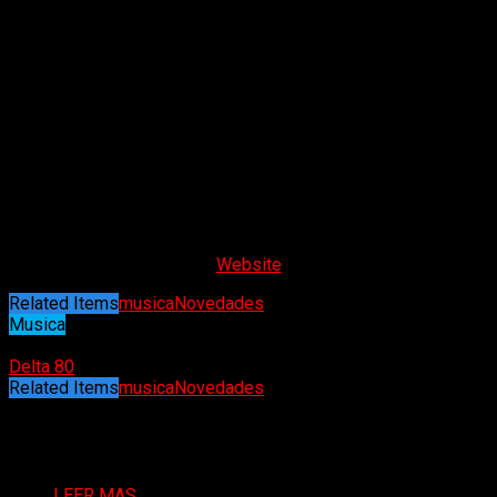
Compuesto por Drew Fulton como vocalista y guitarra, Josh
Estes en el bajo y Cedric Feazell en la batería, The Heavy
Strides lleva un legado de talento musical conocido
anteriormente en Magnolia Bayou. The Heavy Strides promete
una fusión eléctrica de influencias clásicas que incluyen a
Led Zeppelin y Soundgarden, todo ello envuelto en un toque
contemporáneo, ofreciendo a sus fans un emocionante viaje
sonoro.
«The Heavy Strides tiene una dinámica que es
imposible de ignorar»
, han perfeccionado un sonido
característico único, combinando un ritmo profundo y
profundo.
Website
Related Items
musica
Novedades
Musica
01/08/2024
Delta 80
Related Items
musica
Novedades
Puede interesarte
LEER MAS