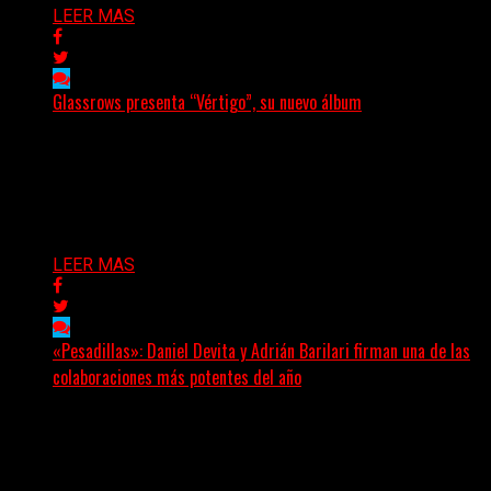
LEER MAS
Glassrows presenta “Vértigo”, su nuevo álbum
(Elvis Attack) Glassrows presenta «Vértigo», un álbum
que pone en palabras y sonidos las emociones que
atraviesan...
Delta 80
07/08/2026
LEER MAS
«Pesadillas»: Daniel Devita y Adrián Barilari firman una de las
colaboraciones más potentes del año
Hay canciones que nacen para acompañar un momento
y otras que buscan dejar una marca. «Pesadillas», la...
Delta 80
06/08/2026