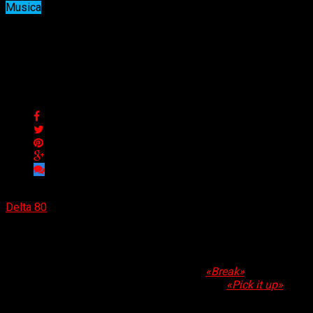
Musica
The Heavy Strides presentó
nuevo single «Call my name»
The Heavy Strides presentó nuevo single «Call my name»
Delta 80
01/08/2024
(Brian Heason HBM Promotions) El trío de Missouri, The
Heavy Strides, está de vuelta con otro single,
«Call my
name»
, un mes y fracción que el anterior
«Break»
, que salió
apenas un mes después de su último single,
«Pick it up»
. Da
la impresión que la banda está buscando un sonido más
pesado que su encarnación anterior, como Magnolia Bayou,