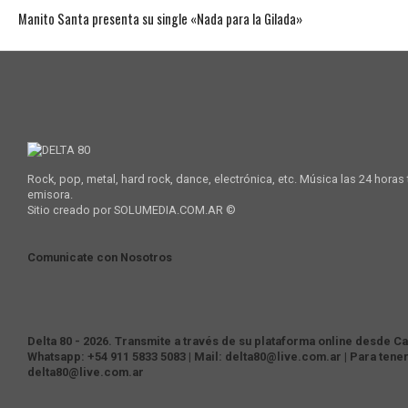
Manito Santa presenta su single «Nada para la Gilada»
Rock, pop, metal, hard rock, dance, electrónica, etc. Música las 24 horas
emisora.
Sitio creado por SOLUMEDIA.COM.AR ©
Comunicate con Nosotros
Delta 80 - 2026. Transmite a través de su plataforma online desde Cas
Whatsapp: +54 911 5833 5083 | Mail: delta80@live.com.ar | Para tene
delta80@live.com.ar