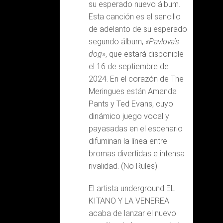
su esperado nuevo álbum.
Esta canción es el sencillo
de adelanto de su esperado
segundo álbum,
«Pavlova’s
dog»
, que estará disponible
el 16 de septiembre de
2024. En el corazón de The
Meringues están Amanda
Pants y Ted Evans, cuyo
dinámico juego vocal y
payasadas en el escenario
difuminan la línea entre
bromas divertidas e intensa
rivalidad. (No Rules)
El artista underground EL
KITANO Y LA VENEREA
acaba de lanzar el nuevo