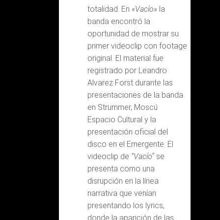
totalidad. En
«Vacío»
la
banda encontró la
oportunidad de mostrar su
primer videoclip con footage
original. El material fue
registrado por Leandro
Alvarez Forst durante las
presentaciones de la banda
en Strummer, Moscú
Espacio Cultural y la
presentación oficial del
disco en el Emergente. El
videoclip de
“Vacío”
se
presenta como una
disrupción en la línea
narrativa que venían
presentando los lyrics,
donde la aparición de las