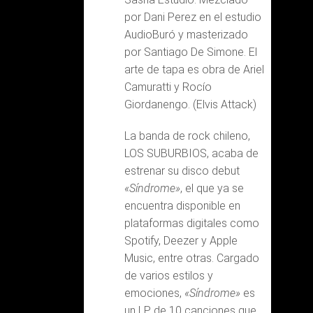
por Dani Perez en el estudio
AudioBuró y masterizado
por Santiago De Simone. El
arte de tapa es obra de Ariel
Camuratti y Rocío
Giordanengo. (Elvis Attack)
La banda de rock chileno,
LOS SUBURBIOS, acaba de
estrenar su disco debut
«Síndrome»
, el que ya se
encuentra disponible en
plataformas digitales como
Spotify, Deezer y Apple
Music, entre otras. Cargado
de varios estilos y
emociones,
«Síndrome»
es
un LP de 10 canciones que