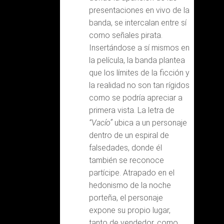
presentaciones en vivo de la
banda, se intercalan entre sí
como señales pirata.
Insertándose a sí mismos en
la película, la banda plantea
que los límites de la ficción y
la realidad no son tan rígidos
como se podría apreciar a
primera vista. La letra de
“Vacío”
ubica a un personaje
dentro de un espiral de
falsedades, donde él
también se reconoce
partícipe. Atrapado en el
hedonismo de la noche
porteña, el personaje
expone su propio lugar,
tanto de vendedor, como