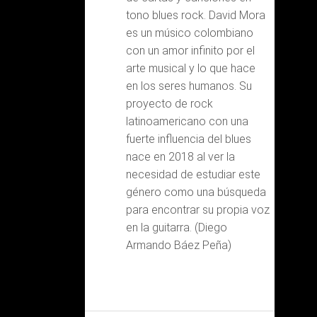
tono blues rock. David Mora
es un músico colombiano
con un amor infinito por el
arte musical y lo que hace
en los seres humanos. Su
proyecto de rock
latinoamericano con una
fuerte influencia del blues
nace en 2018 al ver la
necesidad de estudiar este
género como una búsqueda
para encontrar su propia voz
en la guitarra. (Diego
Armando Báez Peña)