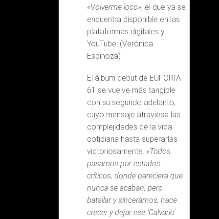
«Volverme loco»
, el que ya se
encuentra disponible en las
plataformas digitales y
YouTube. (Verónica
Espinoza)
El álbum debut de EUFORIA
61 se vuelve más tangible
con su segundo adelanto,
cuyo mensaje atraviesa las
complejidades de la vida
cotidiana hasta superarlas
victoriosamente.
«Todos
pasamos por estados
críticos, donde pareciera que
nunca se acaban, pero
batallar y sincerarnos, hace
crecer y dejar ese ‘Calvario’