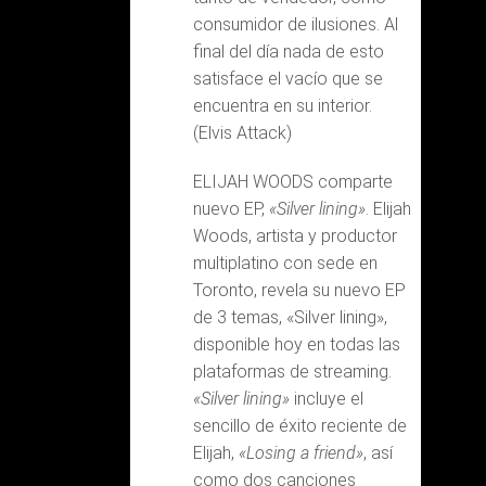
consumidor de ilusiones. Al
final del día nada de esto
satisface el vacío que se
encuentra en su interior.
(Elvis Attack)
ELIJAH WOODS comparte
nuevo EP,
«Silver lining»
. Elijah
Woods, artista y productor
multiplatino con sede en
Toronto, revela su nuevo EP
de 3 temas, «Silver lining»,
disponible hoy en todas las
plataformas de streaming.
«Silver lining»
incluye el
sencillo de éxito reciente de
Elijah,
«Losing a friend»
, así
como dos canciones