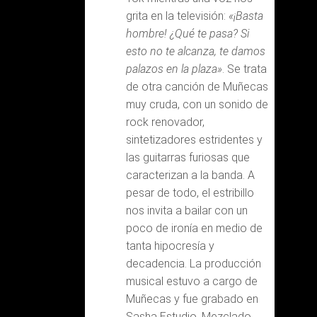
grita en la televisión:
«¡Basta
hombre! ¿Qué te pasa? Si
esto no te alcanza, te damos
palazos en la plaza»
. Se trata
de otra canción de Muñecas
muy cruda, con un sonido de
rock renovador,
sintetizadores estridentes y
las guitarras furiosas que
caracterizan a la banda. A
pesar de todo, el estribillo
nos invita a bailar con un
poco de ironía en medio de
tanta hipocresía y
decadencia. La producción
musical estuvo a cargo de
Muñecas y fue grabado en
Sasha Estudio. Mezclado