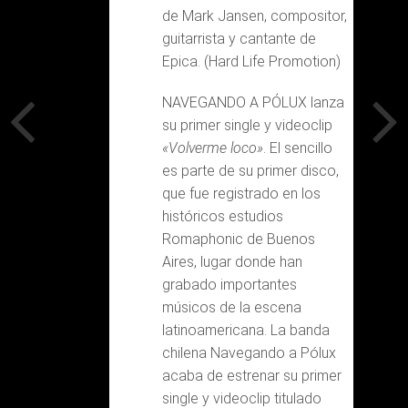
de Mark Jansen, compositor,
guitarrista y cantante de
Epica. (Hard Life Promotion)
NAVEGANDO A PÓLUX lanza
su primer single y videoclip
«Volverme loco»
. El sencillo
es parte de su primer disco,
que fue registrado en los
históricos estudios
Romaphonic de Buenos
Aires, lugar donde han
grabado importantes
músicos de la escena
latinoamericana. La banda
chilena Navegando a Pólux
acaba de estrenar su primer
single y videoclip titulado