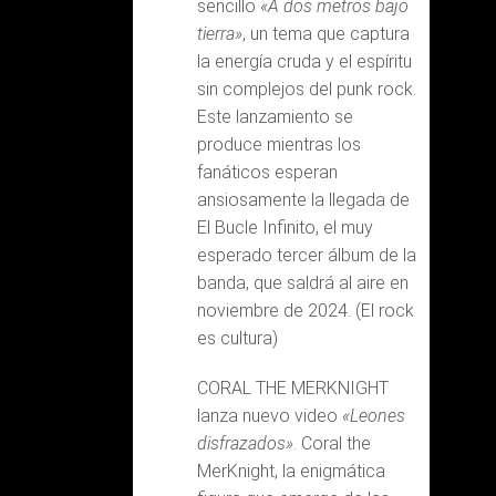
sencillo
«A dos metros bajo
tierra»
, un tema que captura
la energía cruda y el espíritu
sin complejos del punk rock.
Este lanzamiento se
produce mientras los
fanáticos esperan
ansiosamente la llegada de
El Bucle Infinito, el muy
esperado tercer álbum de la
banda, que saldrá al aire en
noviembre de 2024. (El rock
es cultura)
CORAL THE MERKNIGHT
lanza nuevo video
«Leones
disfrazados»
. Coral the
MerKnight, la enigmática