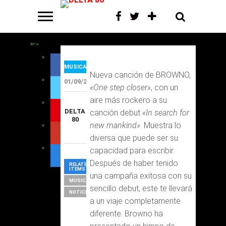
MUSICA
Nueva canción de BROWNO,
01/09/2024
«One step closer»
, con un
aire más rockero a su
DELTA
canción debut
«In search for
80
new mankind»
. Muestra lo
diversa que puede ser su
capacidad para escribir.
Después de haber tenido
RELATED
ITEMS
una campaña exitosa con su
MUSICA
sencillo debut, este te llevará
NOTICIAS
a un viaje completamente
diferente. Browno ha