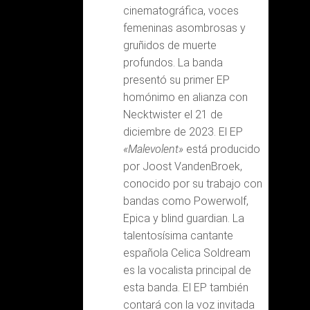
cinematográfica, voces
femeninas asombrosas y
gruñidos de muerte
profundos. La banda
presentó su primer EP
homónimo en alianza con
Necktwister el 21 de
diciembre de 2023. El EP
«Malevolent»
está producido
por Joost VandenBroek,
conocido por su trabajo con
bandas como Powerwolf,
Epica y blind guardian. La
talentosísima cantante
española Celica Soldream
es la vocalista principal de
esta banda. El EP también
contará con la voz invitada