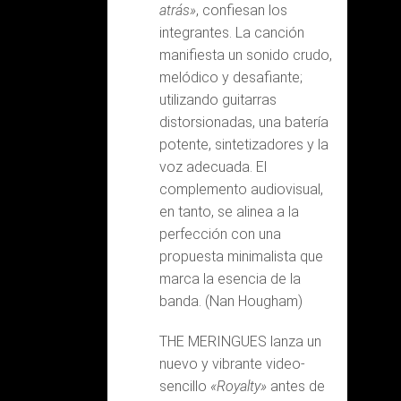
atrás»
, confiesan los
integrantes. La canción
manifiesta un sonido crudo,
melódico y desafiante;
utilizando guitarras
distorsionadas, una batería
potente, sintetizadores y la
voz adecuada. El
complemento audiovisual,
en tanto, se alinea a la
perfección con una
propuesta minimalista que
marca la esencia de la
banda. (Nan Hougham)
THE MERINGUES lanza un
nuevo y vibrante video-
sencillo
«Royalty»
antes de