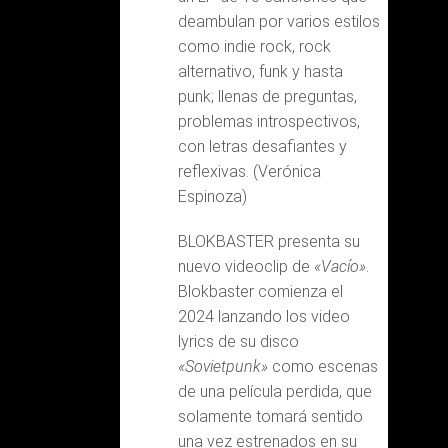
deambulan por varios estilos
como indie rock, rock
alternativo, funk y hasta
punk; llenas de preguntas,
problemas introspectivos,
con letras desafiantes y
reflexivas. (Verónica
Espinoza)
BLOKBASTER presenta su
nuevo videoclip de
«Vacío»
.
Blokbaster comienza el
2024 lanzando los video
lyrics de su disco
«Sovietpunk»
como escenas
de una película perdida, que
solamente tomará sentido
una vez estrenados en su