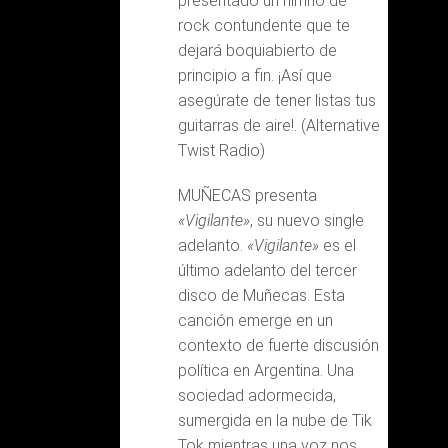
presentado un himno de
rock contundente que te
dejará boquiabierto de
principio a fin. ¡Así que
asegúrate de tener listas tus
guitarras de aire!. (Alternative
Twist Radio)
MUÑECAS presenta
«Vigilante»
, su nuevo single
adelanto.
«Vigilante»
es el
último adelanto del tercer
disco de Muñecas. Esta
canción emerge en un
contexto de fuerte discusión
política en Argentina. Una
sociedad adormecida,
sumergida en la nube de Tik
Tok mientras una voz nos