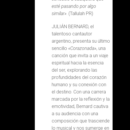
esté pasando por algo
similar»
. (Tallulah PR)
JULIÁN BERNARD, el
talentoso cantautor
argentino, presenta su último
sencillo
«Corazonada»
, una
canción que invita a un viaje
espiritual hacia la esencia
del ser, explorando las
profundidades del corazón
humano y su conexión con
el destino. Con una carrera
marcada por la reflexión y la
emotividad, Bernard cautiva
a su audiencia con una
composición que trasciende
lo musical y nos sumerge en