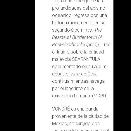
figura que emerge de las
profundidades del abismo
oceánico, regresa con una
historia monumental en su
segundo álbum:
«vs. The
Beasts of Burdentown (A
Post-Deathrock Opera)»
. Tras
el triunfo sobre la entidad
malévola SEARANTULA
documentado en su álbum
debut, el viaje de Coral
continúa mientras navega
por el laberinto de la
existencia humana. (MDPR)
VONDRÉ es una banda
proveniente de la ciudad de
México, ha surgido con
fuerza en la escena musical