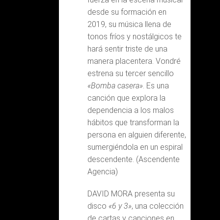
desde su formación en
2019, su música llena de
tonos fríos y nostálgicos te
hará sentir triste de una
manera placentera. Vondré
estrena su tercer sencillo
«Bomba casera»
. Es una
canción que explora la
dependencia a los malos
hábitos que transforman la
persona en alguien diferente,
sumergiéndola en un espiral
descendente. (Ascendente
Agencia)
DAVID MORA presenta su
disco
«6 y 3»
, una colección
de cartas y canciones en