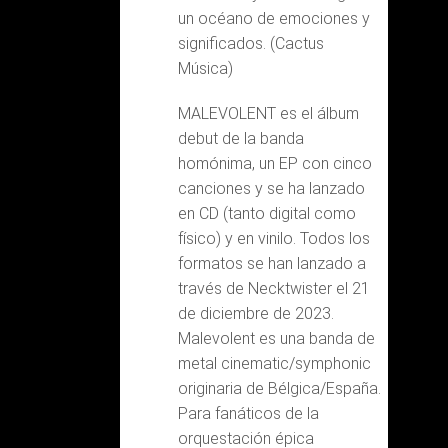
un océano de emociones y
significados. (Cactus
Música)
MALEVOLENT es el álbum
debut de la banda
homónima, un EP con cinco
canciones y se ha lanzado
en CD (tanto digital como
físico) y en vinilo. Todos los
formatos se han lanzado a
través de Necktwister el 21
de diciembre de 2023.
Malevolent es una banda de
metal cinematic/symphonic
originaria de Bélgica/España.
Para fanáticos de la
orquestación épica