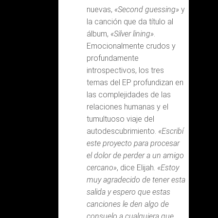
nuevas,
«Second guessing»
y
la canción que da título al
álbum,
«Silver lining»
.
Emocionalmente crudos y
profundamente
introspectivos, los tres
temas del EP profundizan en
las complejidades de las
relaciones humanas y el
tumultuoso viaje del
autodescubrimiento.
«Escribí
este proyecto para procesar
el dolor de perder a un amigo
cercano»
, dice Elijah.
«Estoy
muy agradecido de tener esta
salida y espero que estas
canciones le den algo de
consuelo a cualquiera que