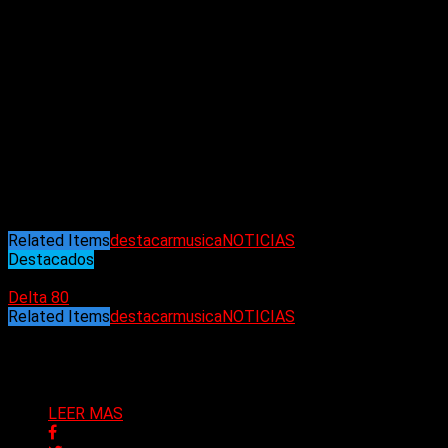
Con respecto a lo laboral, hasta ayer Cerviño era parte de dos
ciclos en la FM Rock & Pop, un magazine diario de 13 a 16
como
“Llave en mano”
junto a Joe Fernandez y Vero
Tossounian, y los domingos conduce
”Ranking Rock & Pop”
.
Si bien en un principio no iban a tomar cartas en el asunto,
aludiendo a que había que ver qué esperar a las medidas del
juzgado. Sin embargo, cuando la denuncia se hizo pública en
los medios, las autoridades de la emisora decidieron
suspender de manera momentánea su participación en el aire.
(El Diario Nuevo Día)
Related Items
destacar
musica
NOTICIAS
Destacados
16/09/2023
Delta 80
Related Items
destacar
musica
NOTICIAS
Puede interesarte
LEER MAS