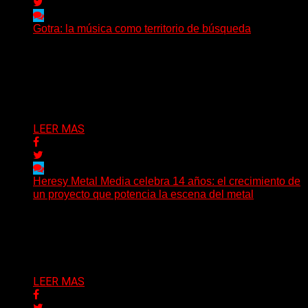
Gotra: la música como territorio de búsqueda
Hay músicas que buscan respuestas y otras que
prefieren abrir preguntas. En ese territorio, donde el
sonido...
Delta 80
08/08/2026
LEER MAS
Heresy Metal Media celebra 14 años: el crecimiento de
un proyecto que potencia la escena del metal
Hay proyectos que no solo crecen con el paso del
tiempo: también ayudan a crecer a toda...
Delta 80
07/08/2026
LEER MAS