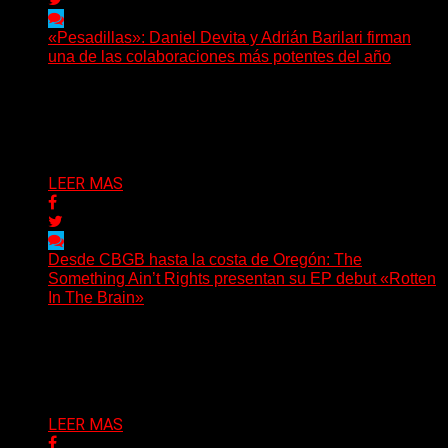
«Pesadillas»: Daniel Devita y Adrián Barilari firman
una de las colaboraciones más potentes del año
Hay canciones que nacen para acompañar un momento
y otras que buscan dejar una marca. «Pesadillas», la...
Delta 80
06/08/2026
LEER MAS
Desde CBGB hasta la costa de Oregón: The
Something Ain’t Rights presentan su EP debut «Rotten
In The Brain»
(No Rules) The Something Ain’t Rights, de Astoria,
Oregón, lanzó su EP debut, «Rotten In The Brain»,...
Delta 80
05/08/2026
LEER MAS