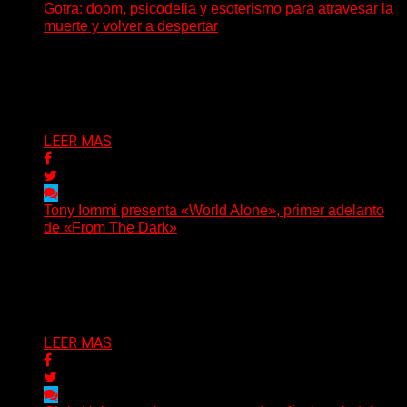
Gotra: doom, psicodelia y esoterismo para atravesar la
muerte y volver a despertar
Julián Barabino presenta Gotra, un nuevo proyecto que
cruza la densidad del doom y el metal alternativo...
Delta 80
31/07/2026
LEER MAS
Tony Iommi presenta «World Alone», primer adelanto
de «From The Dark»
Después de más de veinte años desde su último
trabajo solista, Tony Iommi confirmó el lanzamiento de...
Delta 80
30/07/2026
LEER MAS