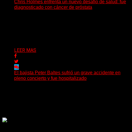
Chris Holmes enfrenta un nuevo desafío de salud: fue
diagnosticado con cáncer de próstata
El histórico guitarrista de W.A.S.P. comenzó un
tratamiento de radioterapia en Francia. Su esposa y
mánager, Catherine...
Delta 80
29/07/2026
LEER MAS
El bajista Peter Baltes sufrió un grave accidente en
pleno concierto y fue hospitalizado
El legendario bajista alemán Peter Baltes, histórico
integrante de Accept y actual miembro de
Dirkschneider y U.D.O.,...
Delta 80
28/07/2026
Rock, pop, metal, hard rock, dance, electrónica, etc. Música
las 24 horas todo el año sin cambiar de emisora.