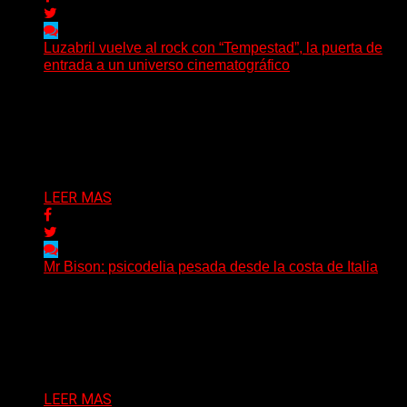
Luzabril vuelve al rock con “Tempestad”, la puerta de
entrada a un universo cinematográfico
(SG) La cantante, compositora y realizadora argentina
inaugura con su nuevo single y videoclip una etapa
artística...
Delta 80
04/08/2026
LEER MAS
Mr Bison: psicodelia pesada desde la costa de Italia
(Brian Heason HBM Promotions/Music Plugger) Desde
un pequeño pueblo costero de la Toscana llega Mr
Bison, una...
Delta 80
03/08/2026
LEER MAS