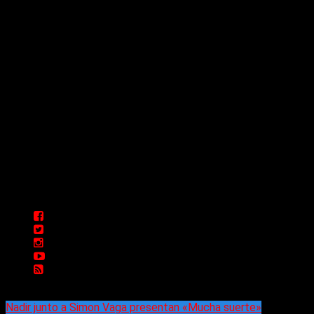
Sitio creado por SOLUMEDIA.COM.AR ©
Comunicate con Nosotros
Delta 80 - 2026. Transmite a través de
su plataforma online desde Caseros,
3F, Bs. As., Argentina. Whatsapp: +54
911 5833 5083 | Mail:
delta80@live.com.ar | Para tener un
espacio: delta80@live.com.ar
Nadir junto a Simon Vaga presentan «Mucha suerte»