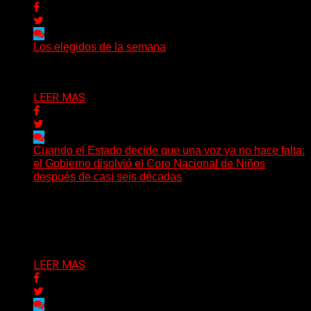
Los elegidos de la semana
Delta 80
02/08/2026
LEER MAS
Cuando el Estado decide que una voz ya no hace falta:
el Gobierno disolvió el Coro Nacional de Niños
después de casi seis décadas
Hay noticias que se leen en pocos segundos y, sin
embargo, necesitan mucho más tiempo para ser...
Delta 80
01/08/2026
LEER MAS