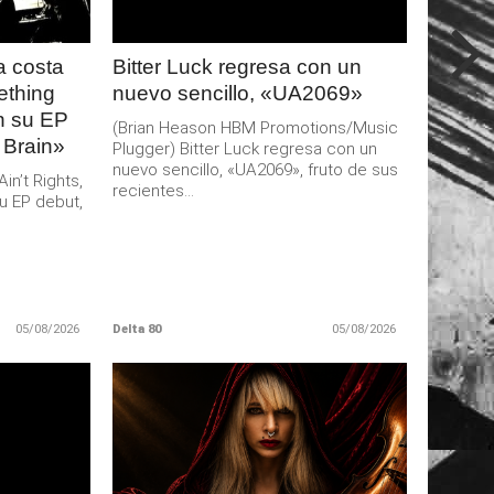
 costa
Bitter Luck regresa con un
ething
nuevo sencillo, «UA2069»
an su EP
(Brian Heason HBM Promotions/Music
 Brain»
Plugger) Bitter Luck regresa con un
nuevo sencillo, «UA2069», fruto de sus
n’t Rights,
recientes...
u EP debut,
05/08/2026
Delta 80
05/08/2026
LEER
MAS