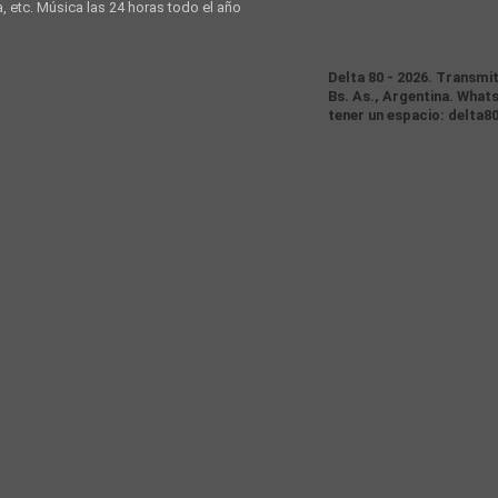
a, etc. Música las 24 horas todo el año
Delta 80 - 2026. Transmi
Bs. As., Argentina. Whats
tener un espacio: delta8