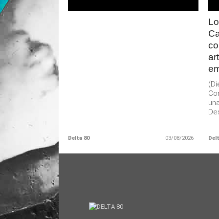
Lo
Ca
co
ar
em
(D
Con
una
Des
Delta 80
03/08/2026
Delt