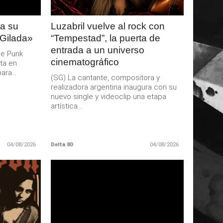
a su
Luzabril vuelve al rock con
 Gilada»
“Tempestad”, la puerta de
entrada a un universo
de Punk
cinematográfico
ta en
ra...
(SG) La cantante, compositora y
realizadora argentina inaugura con su
nuevo single y videoclip una etapa
artística...
04/08/2026
Delta 80
04/08/2026
LEER
MAS