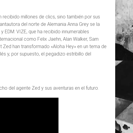
ecibido millones de clics, sino también por sus
antautora del norte de Alemania Anna Grey se la
y EDM: VIZE, que ha recibido innumerables
ternacional como Felix Jaehn, Alan Walker, Sam
t Zed han transformado «Aloha Hey» en un tema de
 y, por supuesto, el pegadizo estribillo del
ho del agente Zed y sus aventuras en el futuro.