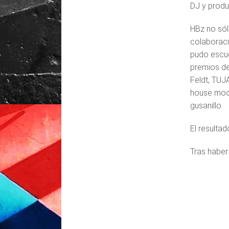
DJ y produ
HBz no sól
colaboraci
pudo escuc
premios de
Feldt, TUJ
house mode
gusanillo.
El resultad
Tras haber