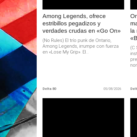
Among Legends, ofrece
On
estribillos pegadizos y
ma
verdades crudas en «Go On»
la
«B
(No Rules) El trío punk de Ontario,
Among Legends, irrumpe con fuerza
(C 
en «Lose My Grip». El...
ins
pre
nom
Delta 80
05/08/2026
Delt
LEER
MAS