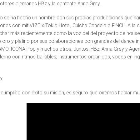
ctores alemanes HBz y la cantante Anna Grey.
o se ha hecho un nombre con sus propias producciones que han r
ones con mit VIZE x Tokio Hotel, Culcha Candela o FiNCH. A la c
har más recientemente como la voz del del proyecto de house 
 oro y platino por sus colaboraciones con grandes del dance in
AMO, ICONA Pop y muchos otros. Juntos, HBz, Anna Grey y Agen
rno con ritmos bailables, instrumentos orgánicos, voces en inglés
o:
 cumplido con éxito su misión, es seguro que oiremos hablar muc