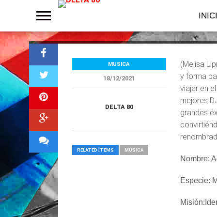
“Aloha Hey”, l
INIC
(Melisa Li
MUSICA
y forma pa
18/12/2021
viajar en 
mejores DJ
DELTA 80
grandes éx
convirtién
renombrado
RELATED ITEMS
MUSICA
Nombre: A
Especie: M
Misión:Ide