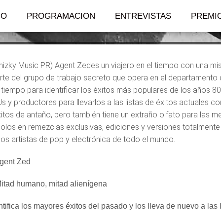
a misión secreta d
IO
PROGRAMACION
ENTREVISTAS
PREMI
pnizky Music PR) Agent Zedes un viajero en el tiempo con una mi
rte del grupo de trabajo secreto que opera en el departament
el tiempo para identificar los éxitos más populares de los años 8
s y productores para llevarlos a las listas de éxitos actuales 
itos de antaño, pero también tiene un extraño olfato para las me
dolos en remezclas exclusivas, ediciones y versiones totalment
s artistas de pop y electrónica de todo el mundo.
gent Zed
itad humano, mitad alienígena
ntifica los mayores éxitos del pasado y los lleva de nuevo a las 