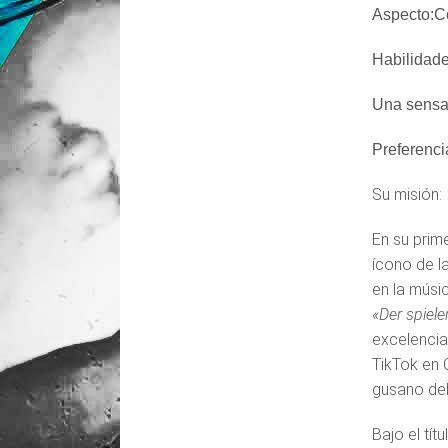
Aspecto:Co
Habilidade
Una sensac
Preferenci
Su misión:
En su prim
ícono de l
en la músi
«Der spiele
excelencia
TikTok en 
gusano del
Bajo el tí