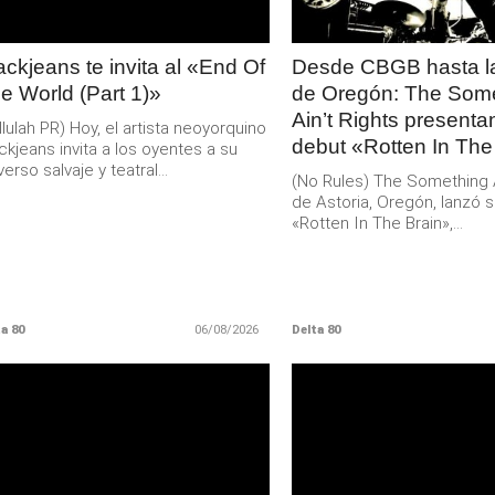
ackjeans te invita al «End Of
Desde CBGB hasta la
e World (Part 1)»
de Oregón: The Som
Ain’t Rights present
llulah PR) Hoy, el artista neoyorquino
debut «Rotten In The
ckjeans invita a los oyentes a su
verso salvaje y teatral...
(No Rules) The Something Ai
de Astoria, Oregón, lanzó s
«Rotten In The Brain»,...
a 80
06/08/2026
Delta 80
LEER
LEER
MAS
MAS