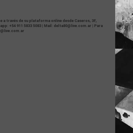
te a través de su plataforma online desde Caseros, 3F,
app: +54 911 5833 5083 | Mail: delta80@live.com.ar | Para
0@live.com.ar