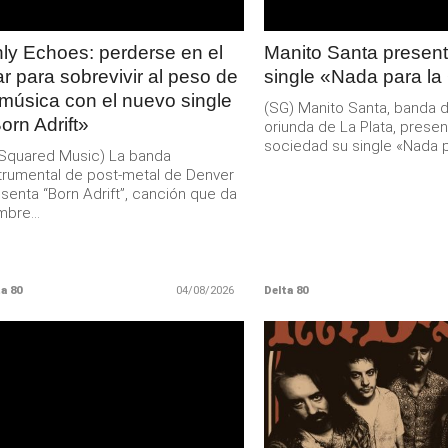
ly Echoes: perderse en el
Manito Santa present
r para sobrevivir al peso de
single «Nada para la
 música con el nuevo single
(SG) Manito Santa, banda 
orn Adrift»
oriunda de La Plata, presen
sociedad su single «Nada pa
Squared Music) La banda
trumental de post-metal de Denver
senta “Born Adrift”, canción que da
bre...
a 80
04/08/2026
Delta 80
LEER
LEER
MAS
MAS