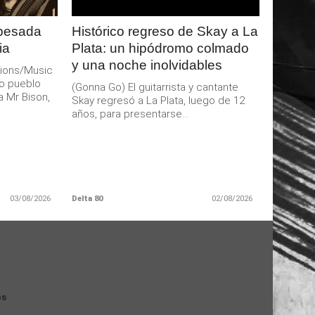
 pesada
Histórico regreso de Skay a La
ia
Plata: un hipódromo colmado
y una noche inolvidables
ions/Music
o pueblo
(Gonna Go) El guitarrista y cantante
a Mr Bison,
Skay regresó a La Plata, luego de 12
años, para presentarse...
03/08/2026
Delta 80
02/08/2026
os