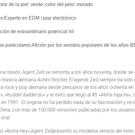
lor de la piel: verde; color del pelo: morado
s:Experto en EDM / pop electrónico
ión de extraordinario potencial hit
as particulares:Afición por los sonidos populares de los años 8
era misión, Agent Zed se remonta a los años noventa, donde s
a música alemana Achim Reichel. El agente Zed siempre ha sido un
ca rock y pop alemana desde principios de los años ochenta en
r»
,
«Kuddel daddel du»
y el éxito que llegó al #5
«Aloha heja he»
, 
 en 1991. El original no ha perdido nada de su fascinación y rec
China, con más de 100.000 versiones publicadas por los usuarios, 
 pop.
tulo «Aloha Hey»,Agent Zedpresentó su moderna versión del éxito 