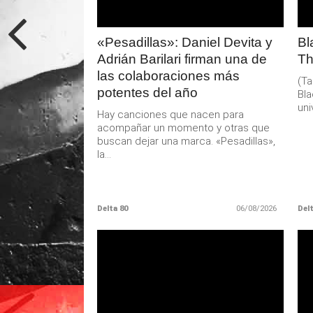
«Pesadillas»: Daniel Devita y
Bl
Adrián Barilari firman una de
Th
las colaboraciones más
(Ta
potentes del año
Bla
uni
Hay canciones que nacen para
acompañar un momento y otras que
buscan dejar una marca. «Pesadillas»,
la...
Delta 80
06/08/2026
Delt
LEER
MAS