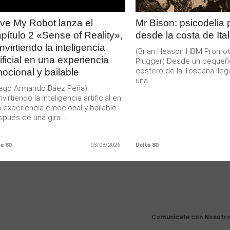
ve My Robot lanza el
Mr Bison: psicodelia
pítulo 2 «Sense of Reality»,
desde la costa de Ital
nvirtiendo la inteligencia
(Brian Heason HBM Promot
tificial en una experiencia
Plugger) Desde un pequeñ
costero de la Toscana lleg
ocional y bailable
una...
iego Armando Báez Peña)
virtiendo la inteligencia artificial en
 experiencia emocional y bailable.
pués de una gira...
a 80
03/08/2026
Delta 80
Comunicate con Nosotr