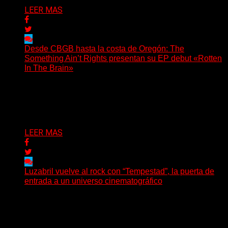
LEER MAS
Desde CBGB hasta la costa de Oregón: The
Something Ain’t Rights presentan su EP debut «Rotten
In The Brain»
(No Rules) The Something Ain’t Rights, de Astoria,
Oregón, lanzó su EP debut, «Rotten In The Brain»,...
Delta 80
05/08/2026
LEER MAS
Luzabril vuelve al rock con “Tempestad”, la puerta de
entrada a un universo cinematográfico
(SG) La cantante, compositora y realizadora argentina
inaugura con su nuevo single y videoclip una etapa
artística...