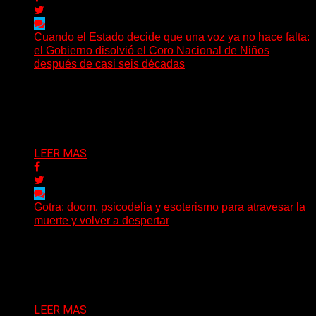
Cuando el Estado decide que una voz ya no hace falta:
el Gobierno disolvió el Coro Nacional de Niños
después de casi seis décadas
Hay noticias que se leen en pocos segundos y, sin
embargo, necesitan mucho más tiempo para ser...
Delta 80
01/08/2026
LEER MAS
Gotra: doom, psicodelia y esoterismo para atravesar la
muerte y volver a despertar
Julián Barabino presenta Gotra, un nuevo proyecto que
cruza la densidad del doom y el metal alternativo...
Delta 80
31/07/2026
LEER MAS