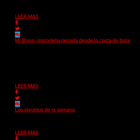
Delta 80
04/08/2026
LEER MAS
Mr Bison: psicodelia pesada desde la costa de Italia
(Brian Heason HBM Promotions/Music Plugger) Desde
un pequeño pueblo costero de la Toscana llega Mr
Bison, una...
Delta 80
03/08/2026
LEER MAS
Los elegidos de la semana
Delta 80
02/08/2026
LEER MAS