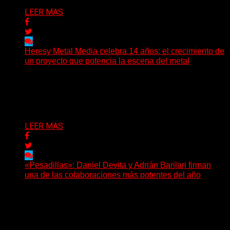
LEER MAS
Heresy Metal Media celebra 14 años: el crecimiento de
un proyecto que potencia la escena del metal
Hay proyectos que no solo crecen con el paso del
tiempo: también ayudan a crecer a toda...
Delta 80
07/08/2026
LEER MAS
«Pesadillas»: Daniel Devita y Adrián Barilari firman
una de las colaboraciones más potentes del año
Hay canciones que nacen para acompañar un momento
y otras que buscan dejar una marca. «Pesadillas», la...
Delta 80
06/08/2026