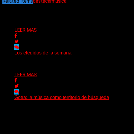
Related Items
destacar
musica
Puede interesarte
LEER MAS
Los elegidos de la semana
Delta 80
09/08/2026
LEER MAS
Gotra: la música como territorio de búsqueda
Hay músicas que buscan respuestas y otras que
prefieren abrir preguntas. En ese territorio, donde el
sonido...
Delta 80
08/08/2026