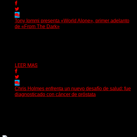
Tony Iommi presenta «World Alone», primer adelanto
de «From The Dark»
Después de más de veinte años desde su último
trabajo solista, Tony Iommi confirmó el lanzamiento de...
Delta 80
30/07/2026
LEER MAS
Chris Holmes enfrenta un nuevo desafío de salud: fue
diagnosticado con cáncer de próstata
El histórico guitarrista de W.A.S.P. comenzó un
tratamiento de radioterapia en Francia. Su esposa y
mánager, Catherine...
Delta 80
29/07/2026