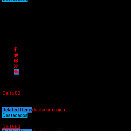
Argentina encabeza la lista
de conexiones semanales
de oyentes de Delta 80
Argentina encabeza la lista de conexiones semanales de
oyentes de Delta 80
Delta 80
23/03/2024
Related Items
destacar
musica
Destacados
23/03/2024
Delta 80