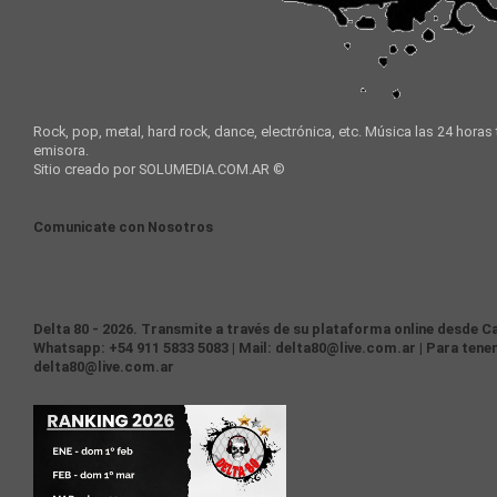
Rock, pop, metal, hard rock, dance, electrónica, etc. Música las 24 horas
emisora.
Sitio creado por SOLUMEDIA.COM.AR ©
Comunicate con Nosotros
Delta 80 - 2026. Transmite a través de su plataforma online desde Ca
Whatsapp: +54 911 5833 5083 | Mail: delta80@live.com.ar | Para tener
delta80@live.com.ar