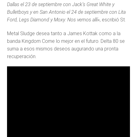
Dallas el 23 de septiembre con Jack’s Great White y
Bulletboys y en San Antonio el 24 de septiembre con Lita
Ford, Legs Diamond y Moxy. Nos vemos allí»
, escribió St.
Metal Sludge desea tanto a James Kottak como a la
banda Kingdom Come lo mejor en el futuro. Delta 80 se
suma a esos mismos deseos augurando una pronta
recuperación.