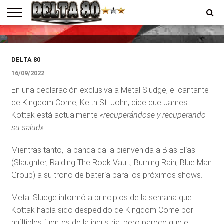
Kottak en shows de Kingdom
Come
ENTREVISTAS
PREMIOS
PRODUCCIONES
PROGRAMACION
CONTACTO
HOMEPAGE
DELTA 80
16/09/2022
En una declaración exclusiva a Metal Sludge, el cantante
de Kingdom Come, Keith St. John, dice que James
Kottak está actualmente
«recuperándose y recuperando
su salud»
.
Mientras tanto, la banda da la bienvenida a Blas Elías
(Slaughter, Raiding The Rock Vault, Burning Rain, Blue Man
Group) a su trono de batería para los próximos shows.
Metal Sludge informó a principios de la semana que
Kottak había sido despedido de Kingdom Come por
múltiples fuentes de la industria, pero parece que el