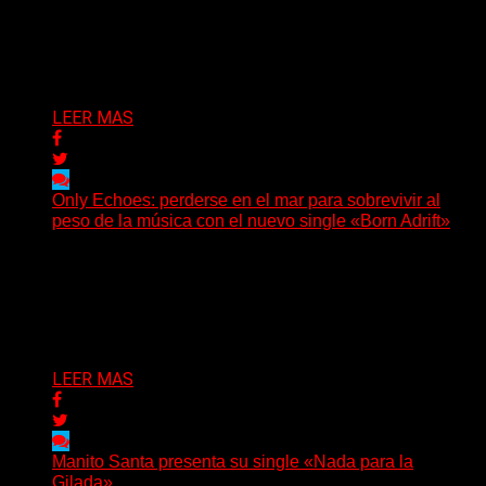
(No Rules) El trío punk de Ontario, Among Legends,
irrumpe con fuerza en «Lose My Grip». El...
Delta 80
05/08/2026
LEER MAS
Only Echoes: perderse en el mar para sobrevivir al
peso de la música con el nuevo single «Born Adrift»
(C Squared Music) La banda instrumental de post-
metal de Denver presenta “Born Adrift”, canción que da
nombre...
Delta 80
04/08/2026
LEER MAS
Manito Santa presenta su single «Nada para la
Gilada»