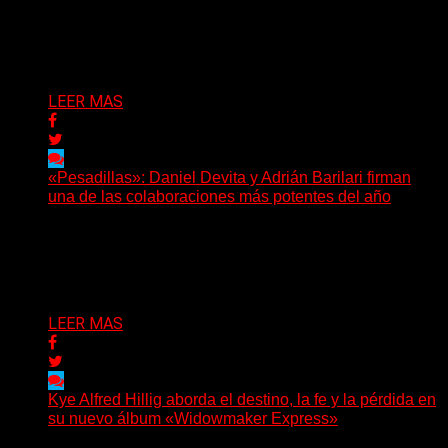
que pone en palabras y sonidos las emociones que
atraviesan...
Delta 80
07/08/2026
LEER MAS
«Pesadillas»: Daniel Devita y Adrián Barilari firman
una de las colaboraciones más potentes del año
Hay canciones que nacen para acompañar un momento
y otras que buscan dejar una marca. «Pesadillas», la...
Delta 80
06/08/2026
LEER MAS
Kye Alfred Hillig aborda el destino, la fe y la pérdida en
su nuevo álbum «Widowmaker Express»