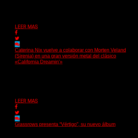
tiempo: también ayudan a crecer a toda...
Delta 80
07/08/2026
LEER MAS
Caterina Nix vuelve a colaborar con Morten Veland
(Sirenia) en una gran versión metal del clásico
«California Dreamin'»
La vocalista chilena de Chaos Magic participa junto a
Helle Bohdanova (Ignea) y Karmen Klinc (Venus 5)...
Delta 80
07/08/2026
LEER MAS
Glassrows presenta “Vértigo”, su nuevo álbum
(Elvis Attack) Glassrows presenta «Vértigo», un álbum