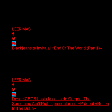
(No Rules) El cantautor de Tacoma, Kye Alfred Hillig,
regresa con «Widowmaker Express», un nuevo álbum
profundamente...
Delta 80
06/08/2026
LEER MAS
Blackjeans te invita al «End Of The World (Part 1)»
(Tallulah PR) Hoy, el artista neoyorquino Blackjeans
invita a los oyentes a su universo salvaje y teatral...
Delta 80
06/08/2026
LEER MAS
Desde CBGB hasta la costa de Oregón: The
Something Ain’t Rights presentan su EP debut «Rotten
In The Brain»