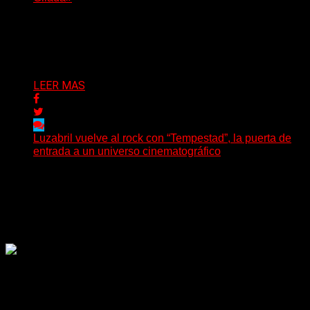
(SG) Manito Santa, banda de Punk oriunda de La Plata,
presenta en sociedad su single «Nada para...
Delta 80
04/08/2026
LEER MAS
Luzabril vuelve al rock con “Tempestad”, la puerta de
entrada a un universo cinematográfico
(SG) La cantante, compositora y realizadora argentina
inaugura con su nuevo single y videoclip una etapa
artística...
Delta 80
04/08/2026
Rock, pop, metal, hard rock, dance, electrónica, etc. Música
las 24 horas todo el año sin cambiar de emisora.
Sitio creado por SOLUMEDIA.COM.AR ©