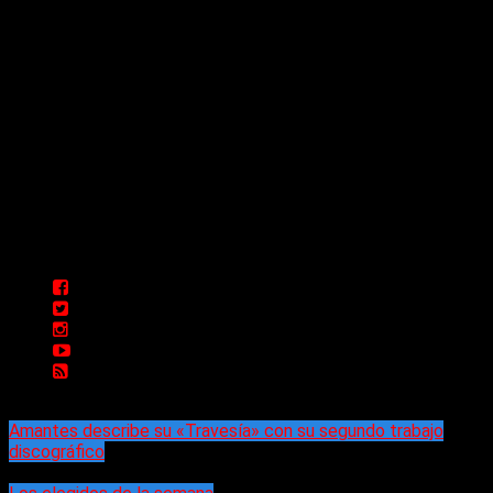
Comunicate con Nosotros
Delta 80 - 2026. Transmite a través de
su plataforma online desde Caseros,
3F, Bs. As., Argentina. Whatsapp: +54
911 5833 5083 | Mail:
delta80@live.com.ar | Para tener un
espacio: delta80@live.com.ar
Amantes describe su «Travesía» con su segundo trabajo
discográfico