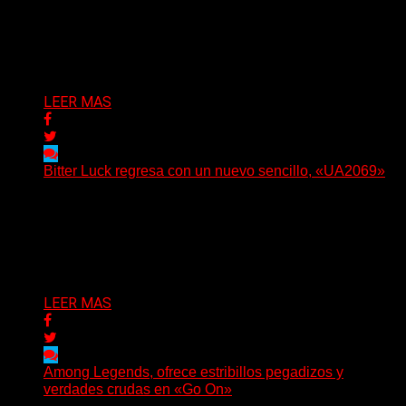
(No Rules) The Something Ain’t Rights, de Astoria,
Oregón, lanzó su EP debut, «Rotten In The Brain»,...
Delta 80
05/08/2026
LEER MAS
Bitter Luck regresa con un nuevo sencillo, «UA2069»
(Brian Heason HBM Promotions/Music Plugger) Bitter
Luck regresa con un nuevo sencillo, «UA2069», fruto de
sus recientes...
Delta 80
05/08/2026
LEER MAS
Among Legends, ofrece estribillos pegadizos y
verdades crudas en «Go On»