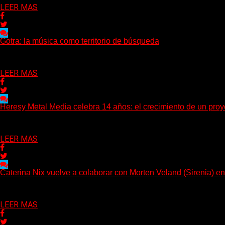
LEER MAS
Gotra: la música como territorio de búsqueda
Hay músicas que buscan respuestas y otras que prefieren abrir pr
Delta 80
08/08/2026
LEER MAS
Heresy Metal Media celebra 14 años: el crecimiento de un proy
Hay proyectos que no solo crecen con el paso del tiempo: tambi
Delta 80
07/08/2026
LEER MAS
Caterina Nix vuelve a colaborar con Morten Veland (Sirenia) en
La vocalista chilena de Chaos Magic participa junto a Helle Bohd
Delta 80
07/08/2026
LEER MAS