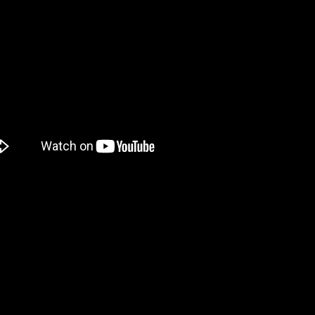
s este registro. No puedes ser un barítono con una banda de rock
nos, como Iggy Pop y Jim Morrison.
a realidad. Y es que los tonos altos y falsetes son unos de los 
ntos que fuerza a los vocalistas a usar su registro más alto.
 qué? Porque necesitan superar el sonido de la artillería. Neces