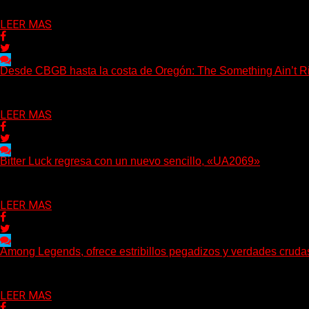
Delta 80
06/08/2026
LEER MAS
Desde CBGB hasta la costa de Oregón: The Something Ain’t Ri
(No Rules) The Something Ain’t Rights, de Astoria, Oregón, lanzó
Delta 80
05/08/2026
LEER MAS
Bitter Luck regresa con un nuevo sencillo, «UA2069»
(Brian Heason HBM Promotions/Music Plugger) Bitter Luck regres
Delta 80
05/08/2026
LEER MAS
Among Legends, ofrece estribillos pegadizos y verdades crud
(No Rules) El trío punk de Ontario, Among Legends, irrumpe con f
Delta 80
05/08/2026
LEER MAS