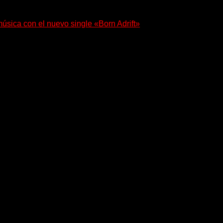
música con el nuevo single «Born Adrift»
r presenta “Born Adrift”, canción que da nombre...
en sociedad su single «Nada para...
 24 horas todo el año sin cambiar de emisora.
 desde Caseros, 3F, Bs. As., Argentina. Whatsapp: +54 911 58