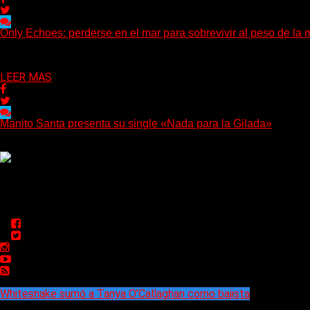
Only Echoes: perderse en el mar para sobrevivir al peso de la 
(C Squared Music) La banda instrumental de post-metal de Denve
Delta 80
04/08/2026
LEER MAS
Manito Santa presenta su single «Nada para la Gilada»
(SG) Manito Santa, banda de Punk oriunda de La Plata, presenta 
Delta 80
04/08/2026
Rock, pop, metal, hard rock, dance, electrónica, etc. Música las
Sitio creado por SOLUMEDIA.COM.AR ©
Comunicate con Nosotros
Delta 80 - 2026. Transmite a través de su plataforma online
espacio: delta80@live.com.ar
Whitesnake sumó a Tanya O’Callaghan como bajista