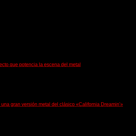
eguntas. En ese territorio, donde el sonido...
ecto que potencia la escena del metal
én ayudan a crecer a toda...
 una gran versión metal del clásico «California Dreamin'»
anova (Ignea) y Karmen Klinc (Venus 5)...