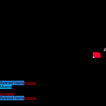
«Para poder sonar más fuerte que el ruido de la banda, necesita
considerando que hay bastantes íconos del rock que son baríto
A pesar de esto, los dichos del músico no son tan alejados de l
como señaló Sting. Esto, debido al fuerte sonido de los instrume
«Un sargento tiene que gritar en una parada militar. ¿Sabes por
añadió Sting para justificar aún más su punto.
Related Items
musica
Musica
24/11/2021
Delta 80
Related Items
musica
Puede interesarte