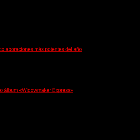
en palabras y sonidos las emociones que atraviesan...
s colaboraciones más potentes del año
buscan dejar una marca. «Pesadillas», la...
 nuevo álbum «Widowmaker Express»
 con «Widowmaker Express», un nuevo álbum profundamente...
yentes a su universo salvaje y teatral...