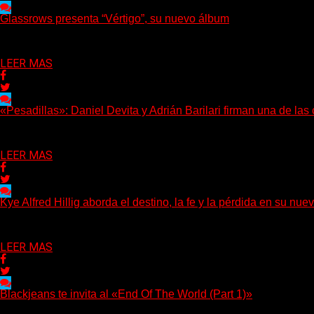
Glassrows presenta “Vértigo”, su nuevo álbum
(Elvis Attack) Glassrows presenta «Vértigo», un álbum que pone 
Delta 80
07/08/2026
LEER MAS
«Pesadillas»: Daniel Devita y Adrián Barilari firman una de la
Hay canciones que nacen para acompañar un momento y otras que 
Delta 80
06/08/2026
LEER MAS
Kye Alfred Hillig aborda el destino, la fe y la pérdida en su
(No Rules) El cantautor de Tacoma, Kye Alfred Hillig, regresa
Delta 80
06/08/2026
LEER MAS
Blackjeans te invita al «End Of The World (Part 1)»
(Tallulah PR) Hoy, el artista neoyorquino Blackjeans invita a los o