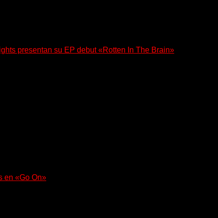
ghts presentan su EP debut «Rotten In The Brain»
 su EP debut, «Rotten In The Brain»,...
a con un nuevo sencillo, «UA2069», fruto de sus recientes...
as en «Go On»
uerza en «Lose My Grip». El...