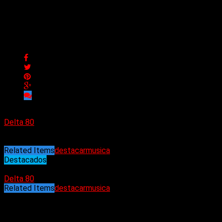
Conexiones semanales de
Delta 80
Conexiones semanales de Delta 80
Delta 80
22/11/2024
Related Items
destacar
musica
Destacados
22/11/2024
Delta 80
Related Items
destacar
musica
Puede interesarte