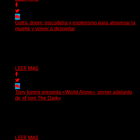
Gotra: doom, psicodelia y esoterismo para atravesar la
muerte y volver a despertar
Julián Barabino presenta Gotra, un nuevo proyecto que
cruza la densidad del doom y el metal alternativo...
Delta 80
31/07/2026
LEER MAS
Tony Iommi presenta «World Alone», primer adelanto
de «From The Dark»
Después de más de veinte años desde su último
trabajo solista, Tony Iommi confirmó el lanzamiento de...
Delta 80
30/07/2026
LEER MAS