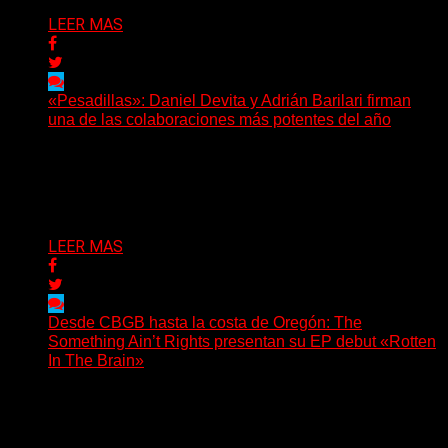
LEER MAS
«Pesadillas»: Daniel Devita y Adrián Barilari firman
una de las colaboraciones más potentes del año
Hay canciones que nacen para acompañar un momento
y otras que buscan dejar una marca. «Pesadillas», la...
Delta 80
06/08/2026
LEER MAS
Desde CBGB hasta la costa de Oregón: The
Something Ain’t Rights presentan su EP debut «Rotten
In The Brain»
(No Rules) The Something Ain’t Rights, de Astoria,
Oregón, lanzó su EP debut, «Rotten In The Brain»,...