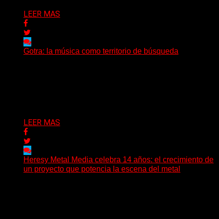
LEER MAS
Gotra: la música como territorio de búsqueda
Hay músicas que buscan respuestas y otras que
prefieren abrir preguntas. En ese territorio, donde el
sonido...
Delta 80
08/08/2026
LEER MAS
Heresy Metal Media celebra 14 años: el crecimiento de
un proyecto que potencia la escena del metal
Hay proyectos que no solo crecen con el paso del
tiempo: también ayudan a crecer a toda...
Delta 80
07/08/2026