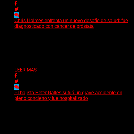
Chris Holmes enfrenta un nuevo desafío de salud: fue
diagnosticado con cáncer de próstata
El histórico guitarrista de W.A.S.P. comenzó un
tratamiento de radioterapia en Francia. Su esposa y
mánager, Catherine...
Delta 80
29/07/2026
LEER MAS
El bajista Peter Baltes sufrió un grave accidente en
pleno concierto y fue hospitalizado
El legendario bajista alemán Peter Baltes, histórico
integrante de Accept y actual miembro de
Dirkschneider y U.D.O.,...
Delta 80
28/07/2026