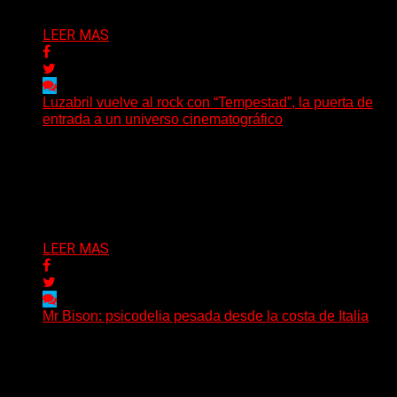
Delta 80
05/08/2026
LEER MAS
Luzabril vuelve al rock con “Tempestad”, la puerta de
entrada a un universo cinematográfico
(SG) La cantante, compositora y realizadora argentina
inaugura con su nuevo single y videoclip una etapa
artística...
Delta 80
04/08/2026
LEER MAS
Mr Bison: psicodelia pesada desde la costa de Italia
(Brian Heason HBM Promotions/Music Plugger) Desde
un pequeño pueblo costero de la Toscana llega Mr
Bison, una...