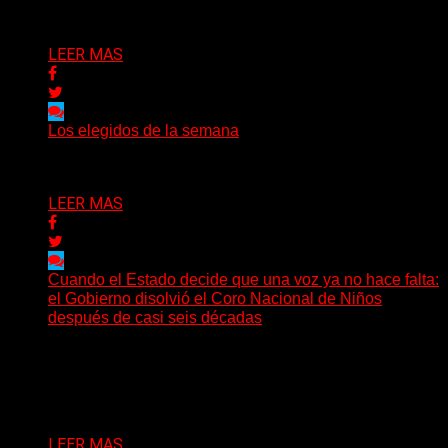
Delta 80
03/08/2026
LEER MAS
Los elegidos de la semana
Delta 80
02/08/2026
LEER MAS
Cuando el Estado decide que una voz ya no hace falta:
el Gobierno disolvió el Coro Nacional de Niños
después de casi seis décadas
Hay noticias que se leen en pocos segundos y, sin
embargo, necesitan mucho más tiempo para ser...
Delta 80
01/08/2026
LEER MAS