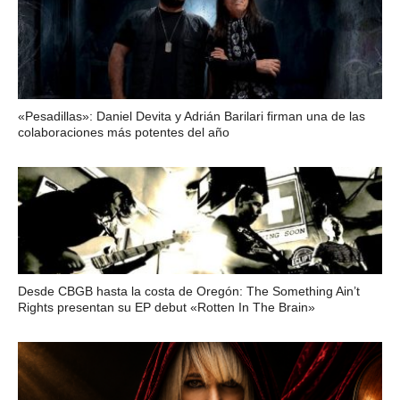
«Pesadillas»: Daniel Devita y Adrián Barilari firman una de las
colaboraciones más potentes del año
Desde CBGB hasta la costa de Oregón: The Something Ain’t
Rights presentan su EP debut «Rotten In The Brain»