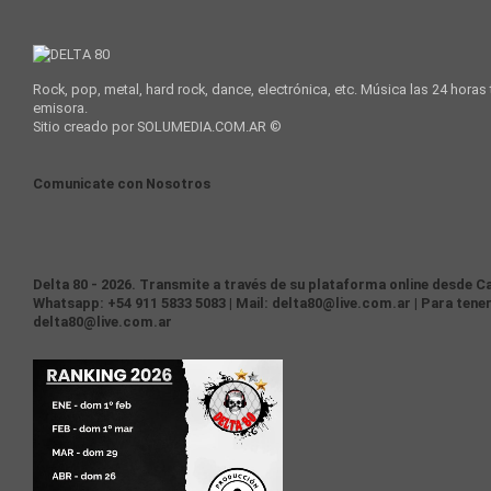
Rock, pop, metal, hard rock, dance, electrónica, etc. Música las 24 horas
emisora.
Sitio creado por SOLUMEDIA.COM.AR ©
Comunicate con Nosotros
Delta 80 - 2026. Transmite a través de su plataforma online desde Ca
Whatsapp: +54 911 5833 5083 | Mail: delta80@live.com.ar | Para tener
delta80@live.com.ar