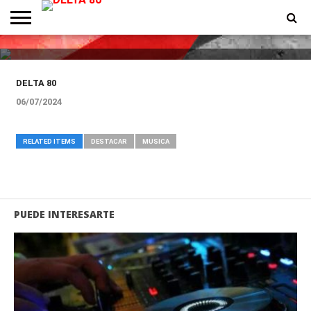
Conexiones semanales de Delta
80
ENTREVISTAS
PREMIOS
PRODUCCIONES
PROGRAMACION
CONTACTO
HOMEPAGE
DELTA 80
06/07/2024
RELATED ITEMS
DESTACAR
MUSICA
PUEDE INTERESARTE