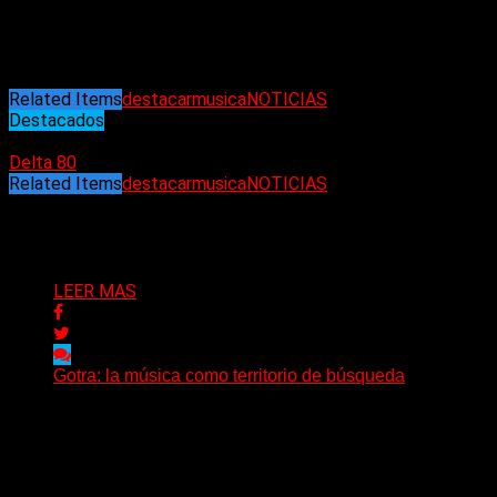
el metal-core llora la pérdida de uno de los suyos”, escribió
uno de sus antiguos compañeros de gira en los comentarios
de la publicación de The Devil Wears Prada.
Related Items
destacar
musica
NOTICIAS
Destacados
23/05/2025
Delta 80
Related Items
destacar
musica
NOTICIAS
Puede interesarte
LEER MAS
Gotra: la música como territorio de búsqueda
Hay músicas que buscan respuestas y otras que
prefieren abrir preguntas. En ese territorio, donde el
sonido...
Delta 80
08/08/2026