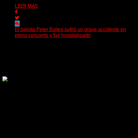
LEER MAS
El bajista Peter Baltes sufrió un grave accidente en
pleno concierto y fue hospitalizado
El legendario bajista alemán Peter Baltes, histórico
integrante de Accept y actual miembro de
Dirkschneider y U.D.O.,...
Delta 80
28/07/2026
Rock, pop, metal, hard rock, dance, electrónica, etc. Música
las 24 horas todo el año sin cambiar de emisora.
Sitio creado por SOLUMEDIA.COM.AR ©
Comunicate con Nosotros
Delta 80 - 2026. Transmite a través de