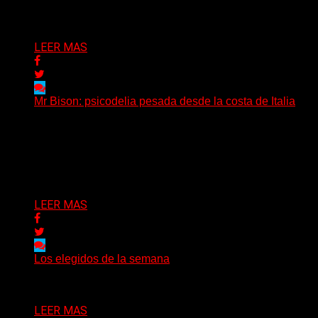
Delta 80
04/08/2026
LEER MAS
Mr Bison: psicodelia pesada desde la costa de Italia
(Brian Heason HBM Promotions/Music Plugger) Desde
un pequeño pueblo costero de la Toscana llega Mr
Bison, una...
Delta 80
03/08/2026
LEER MAS
Los elegidos de la semana
Delta 80
02/08/2026
LEER MAS