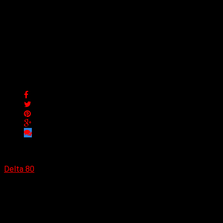
Murió Daniel Williams, ex
baterista de The Devil
Wears Prada en un
accidente aéreo
Murió Daniel Williams, ex baterista de The Devil Wears Prada
en un accidente aéreo
Delta 80
23/05/2025
(Virginia García) Daniel Williams, exbaterista de la banda de
metal-core cristiano The Devil Wears Prada, falleció
trágicamente la madrugada de este jueves en un accidente