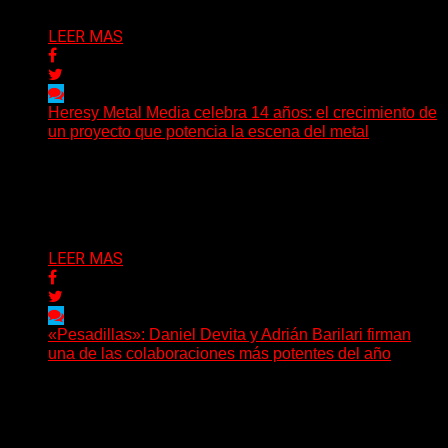
LEER MAS
Heresy Metal Media celebra 14 años: el crecimiento de
un proyecto que potencia la escena del metal
Hay proyectos que no solo crecen con el paso del
tiempo: también ayudan a crecer a toda...
Delta 80
07/08/2026
LEER MAS
«Pesadillas»: Daniel Devita y Adrián Barilari firman
una de las colaboraciones más potentes del año
Hay canciones que nacen para acompañar un momento
y otras que buscan dejar una marca. «Pesadillas», la...
Delta 80
06/08/2026