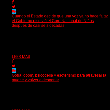
Cuando el Estado decide que una voz ya no hace falta:
el Gobierno disolvió el Coro Nacional de Niños
después de casi seis décadas
Hay noticias que se leen en pocos segundos y, sin
embargo, necesitan mucho más tiempo para ser...
Delta 80
01/08/2026
LEER MAS
Gotra: doom, psicodelia y esoterismo para atravesar la
muerte y volver a despertar
Julián Barabino presenta Gotra, un nuevo proyecto que
cruza la densidad del doom y el metal alternativo...
Delta 80
31/07/2026