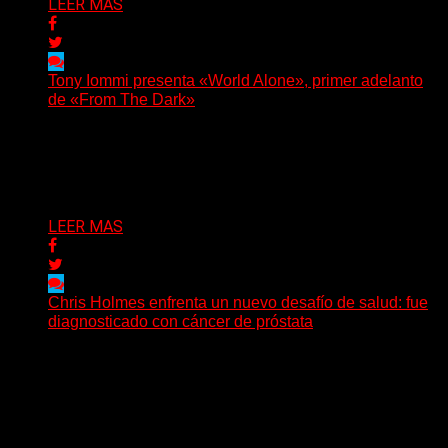
LEER MAS
Tony Iommi presenta «World Alone», primer adelanto
de «From The Dark»
Después de más de veinte años desde su último
trabajo solista, Tony Iommi confirmó el lanzamiento de...
Delta 80
30/07/2026
LEER MAS
Chris Holmes enfrenta un nuevo desafío de salud: fue
diagnosticado con cáncer de próstata
El histórico guitarrista de W.A.S.P. comenzó un
tratamiento de radioterapia en Francia. Su esposa y
mánager, Catherine...
Delta 80
29/07/2026