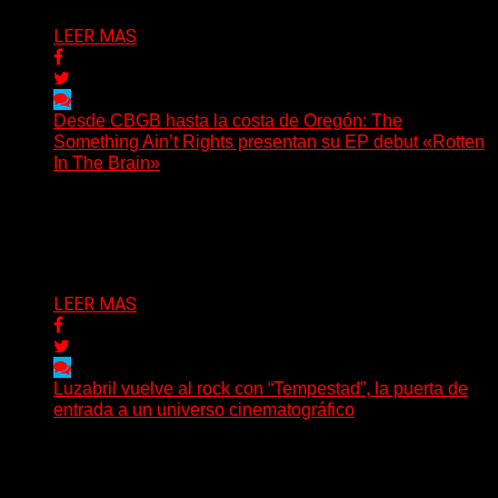
LEER MAS
Desde CBGB hasta la costa de Oregón: The
Something Ain’t Rights presentan su EP debut «Rotten
In The Brain»
(No Rules) The Something Ain’t Rights, de Astoria,
Oregón, lanzó su EP debut, «Rotten In The Brain»,...
Delta 80
05/08/2026
LEER MAS
Luzabril vuelve al rock con “Tempestad”, la puerta de
entrada a un universo cinematográfico
(SG) La cantante, compositora y realizadora argentina
inaugura con su nuevo single y videoclip una etapa
artística...