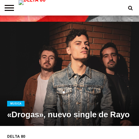
ENTREVISTAS
PREMIOS
PRODUCCIONES
PROGRAMACION
CONTACTO
HOMEPAGE
MUSICA
«Drogas», nuevo single de Rayo
DELTA 80