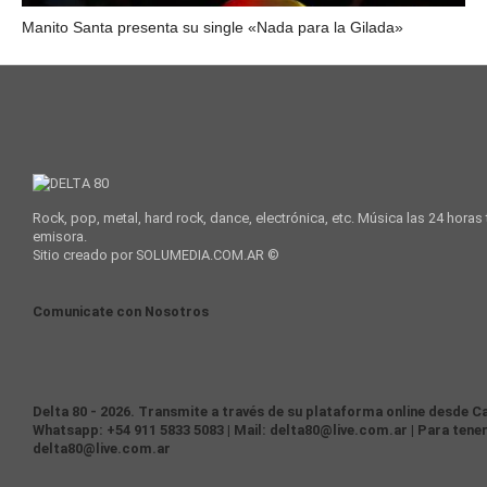
Manito Santa presenta su single «Nada para la Gilada»
Rock, pop, metal, hard rock, dance, electrónica, etc. Música las 24 horas
emisora.
Sitio creado por SOLUMEDIA.COM.AR ©
Comunicate con Nosotros
Delta 80 - 2026. Transmite a través de su plataforma online desde Ca
Whatsapp: +54 911 5833 5083 | Mail: delta80@live.com.ar | Para tener
delta80@live.com.ar